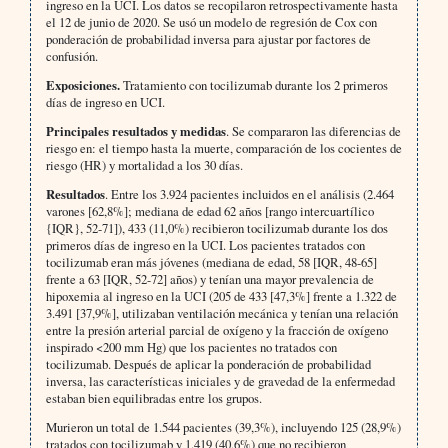
ingreso en la UCI. Los datos se recopilaron retrospectivamente hasta
el 12 de junio de 2020. Se usó un modelo de regresión de Cox con
ponderación de probabilidad inversa para ajustar por factores de
confusión.
Exposiciones.
Tratamiento con tocilizumab durante los 2 primeros
días de ingreso en UCI.
Principales resultados y medidas
. Se compararon las diferencias de
riesgo en: el tiempo hasta la muerte, comparación de los cocientes de
riesgo (HR) y mortalidad a los 30 días.
Resultados
. Entre los 3.924 pacientes incluidos en el análisis (2.464
varones [62,8%]; mediana de edad 62 años [rango intercuartílico
{IQR}, 52-71]), 433 (11,0%) recibieron tocilizumab durante los dos
primeros días de ingreso en la UCI. Los pacientes tratados con
tocilizumab eran más jóvenes (mediana de edad, 58 [IQR, 48-65]
frente a 63 [IQR, 52-72] años) y tenían una mayor prevalencia de
hipoxemia al ingreso en la UCI (205 de 433 [47,3%] frente a 1.322 de
3.491 [37,9%], utilizaban ventilación mecánica y tenían una relación
entre la presión arterial parcial de oxígeno y la fracción de oxígeno
inspirado <200 mm Hg) que los pacientes no tratados con
tocilizumab. Después de aplicar la ponderación de probabilidad
inversa, las características iniciales y de gravedad de la enfermedad
estaban bien equilibradas entre los grupos.
Murieron un total de 1.544 pacientes (39,3%), incluyendo 125 (28,9%)
tratados con tocilizumab y 1.419 (40,6%) que no recibieron