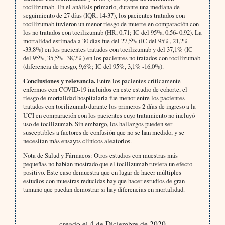
tocilizumab. En el análisis primario, durante una mediana de
seguimiento de 27 días (IQR, 14-37), los pacientes tratados con
tocilizumab tuvieron un menor riesgo de muerte en comparación con
los no tratados con tocilizumab (HR, 0,71; IC del 95%, 0,56- 0,92). La
mortalidad estimada a 30 días fue del 27,5% (IC del 95%, 21,2%
-33,8%) en los pacientes tratados con tocilizumab y del 37,1% (IC
del 95%, 35,5% -38,7%) en los pacientes no tratados con tocilizumab
(diferencia de riesgo, 9,6%; IC del 95%, 3,1% -16,0%).
Conclusiones y relevancia.
Entre los pacientes críticamente
enfermos con COVID-19 incluidos en este estudio de cohorte, el
riesgo de mortalidad hospitalaria fue menor entre los pacientes
tratados con tocilizumab durante los primeros 2 días de ingreso a la
UCI en comparación con los pacientes cuyo tratamiento no incluyó
uso de tocilizumab. Sin embargo, los hallazgos pueden ser
susceptibles a factores de confusión que no se han medido, y se
necesitan más ensayos clínicos aleatorios.
Nota de Salud y Fármacos: Otros estudios con muestras más
pequeñas no habían mostrado que el tocilizumab tuviera un efecto
positivo. Este caso demuestra que en lugar de hacer múltiples
estudios con muestras reducidas hay que hacer estudios de gran
tamaño que puedan demostrar si hay diferencias en mortalidad.
creado el 4 de Diciembre de 2020