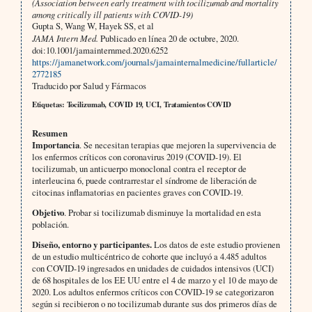
(Association between early treatment with tocilizumab and mortality
among critically ill patients with COVID-19)
Gupta S, Wang W, Hayek SS, et al
JAMA Intern Med.
Publicado en línea 20 de octubre, 2020.
doi:10.1001/jamainternmed.2020.6252
https://jamanetwork.com/journals/jamainternalmedicine/fullarticle/
2772185
Traducido por Salud y Fármacos
Etiquetas: Tocilizumab, COVID 19, UCI, Tratamientos COVID
Resumen
Importancia
. Se necesitan terapias que mejoren la supervivencia de
los enfermos críticos con coronavirus 2019 (COVID-19). El
tocilizumab, un anticuerpo monoclonal contra el receptor de
interleucina 6, puede contrarrestar el síndrome de liberación de
citocinas inflamatorias en pacientes graves con COVID-19.
Objetivo
. Probar si tocilizumab disminuye la mortalidad en esta
población.
Diseño, entorno y participantes.
Los datos de este estudio provienen
de un estudio multicéntrico de cohorte que incluyó a 4.485 adultos
con COVID-19 ingresados en unidades de cuidados intensivos (UCI)
de 68 hospitales de los EE UU entre el 4 de marzo y el 10 de mayo de
2020. Los adultos enfermos críticos con COVID-19 se categorizaron
según si recibieron o no tocilizumab durante sus dos primeros días de