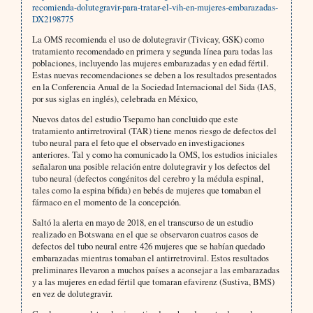
recomienda-dolutegravir-para-tratar-el-vih-en-mujeres-embarazadas-
DX2198775
La OMS recomienda el uso de dolutegravir (Tivicay, GSK) como
tratamiento recomendado en primera y segunda línea para todas las
poblaciones, incluyendo las mujeres embarazadas y en edad fértil.
Estas nuevas recomendaciones se deben a los resultados presentados
en la Conferencia Anual de la Sociedad Internacional del Sida (IAS,
por sus siglas en inglés), celebrada en México,
Nuevos datos del estudio Tsepamo han concluido que este
tratamiento antirretroviral (TAR) tiene menos riesgo de defectos del
tubo neural para el feto que el observado en investigaciones
anteriores. Tal y como ha comunicado la OMS, los estudios iniciales
señalaron una posible relación entre dolutegravir y los defectos del
tubo neural (defectos congénitos del cerebro y la médula espinal,
tales como la espina bífida) en bebés de mujeres que tomaban el
fármaco en el momento de la concepción.
Saltó la alerta en mayo de 2018, en el transcurso de un estudio
realizado en Botswana en el que se observaron cuatros casos de
defectos del tubo neural entre 426 mujeres que se habían quedado
embarazadas mientras tomaban el antirretroviral. Estos resultados
preliminares llevaron a muchos países a aconsejar a las embarazadas
y a las mujeres en edad fértil que tomaran efavirenz (Sustiva, BMS)
en vez de dolutegravir.