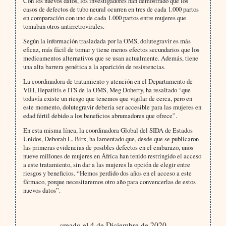
Con los nuevos datos, los investigadores han demostrado que los
casos de defectos de tubo neural ocurren en tres de cada 1.000 partos
en comparación con uno de cada 1.000 partos entre mujeres que
tomaban otros antirretrovirales.
Según la información trasladada por la OMS, dolutegravir es más
eficaz, más fácil de tomar y tiene menos efectos secundarios que los
medicamentos alternativos que se usan actualmente. Además, tiene
una alta barrera genética a la aparición de resistencias.
La coordinadora de tratamiento y atención en el Departamento de
VIH, Hepatitis e ITS de la OMS, Meg Doherty, ha resaltado “que
todavía existe un riesgo que tenemos que vigilar de cerca, pero en
este momento, dolutegravir debería ser accesible para las mujeres en
edad fértil debido a los beneficios abrumadores que ofrece”.
En esta misma línea, la coordinadora Global del SIDA de Estados
Unidos, Deborah L. Birx, ha lamentado que, desde que se publicaron
las primeras evidencias de posibles defectos en el embarazo, unos
nueve millones de mujeres en África han tenido restringido el acceso
a este tratamiento, sin dar a las mujeres la opción de elegir entre
riesgos y beneficios. “Hemos perdido dos años en el acceso a este
fármaco, porque necesitaremos otro año para convencerlas de estos
nuevos datos”.
creado el 4 de Diciembre de 2020