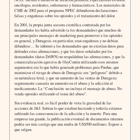
oncólogos, residentes, enfermeras y farmacéuticos. Los materiales de
CME de 2002 para el programa NPEC difundieron declaraciones
falsas y engañosas sobre los opioides y el tratamiento del dolor.
En 2001, la propia junta asesora científica contratada por los
demandados les había advertido (a los demandados) que muchos de
sus principales mensajes de marketing para promover a los opioides
en general, y Duragesic en particular, eran engañosos y no debían
difundirse… Se informó a los demandados que no existían datos para
defender estas afirmaciones, y que los datos señalados por los
demandados (datos DAWN) no respaldaban las afirmaciones, y que la
comercialización agresiva de OxyContin utilizando esos mismos
argumentos era lo que había generado problemas para Purdue, que
minimizar el riesgo de abuso de Duragesic era “peligroso” debido a
su naturaleza letal, y que un aumento de las ventas de Duragesic
seguramente causaría un aumento en el abuso y la adicción al
medicamento. La “Conclusión: no incluya el mensaje de abuso. No
venda opioides utilizando el tema del abuso”.
Sin evidencia real, es fácil perder de vista la gravedad de las
acciones de J&J. Sabían lo que estaban haciendo y todavía estamos
sufriendo las consecuencias de la adicción y la muerte. Para una
empresa tan grande, la publicación eventual de documentos internos
podría ser más castigo que una multa de US$500 millones. Espere a
que salgan.