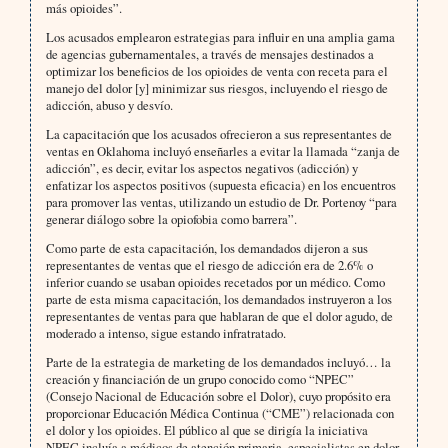
más opioides”.
Los acusados emplearon estrategias para influir en una amplia gama
de agencias gubernamentales, a través de mensajes destinados a
optimizar los beneficios de los opioides de venta con receta para el
manejo del dolor [y] minimizar sus riesgos, incluyendo el riesgo de
adicción, abuso y desvío.
La capacitación que los acusados ​​ofrecieron a sus representantes de
ventas en Oklahoma incluyó enseñarles a evitar la llamada “zanja de
adicción”, es decir, evitar los aspectos negativos (adicción) y
enfatizar los aspectos positivos (supuesta eficacia) en los encuentros
para promover las ventas, utilizando un estudio de Dr. Portenoy “para
generar diálogo sobre la opiofobia como barrera”.
Como parte de esta capacitación, los demandados dijeron a sus
representantes de ventas que el riesgo de adicción era de 2.6% o
inferior cuando se usaban opioides recetados por un médico. Como
parte de esta misma capacitación, los demandados instruyeron a los
representantes de ventas para que hablaran de que el dolor agudo, de
moderado a intenso, sigue estando infratratado.
Parte de la estrategia de marketing de los demandados incluyó… la
creación y financiación de un grupo conocido como “NPEC”
(Consejo Nacional de Educación sobre el Dolor), cuyo propósito era
proporcionar Educación Médica Continua (“CME”) relacionada con
el dolor y los opioides. El público al que se dirigía la iniciativa
NPEC incluía a médicos de atención primaria, especialistas en dolor,