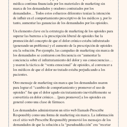
médica continua financiada por los materiales de marketing sin
marca de los demandados y oradores contratados por los
demandados… Todos estos esfuerzos diferentes tenían la intención
de influir en el comportamiento prescriptivo de los médicos y, por lo
tanto, aumentar las ganancias de los demandados por los opioides.
Un elemento clave en la estrategia de marketing de los opioides para
superar las barreras a la prescripción liberal de opioides fue la
promoción del concepto de que el dolor crónico estaba infratratado
(generando un problema) y el aumento de la prescripción de opioides
era la solución. Por ejemplo, las campañas de marketing sin marca de
los demandados se centraron con frecuencia en “aumentar la
conciencia sobre el infratratamiento del dolor y sus consecuencias…
y usaron la táctica de “venta emocional” de opioides, al convencer a
los médicos de que el dolor no tratado estaba perjudicando a los
pacientes.
Otro mensaje de marketing sin marca que los demandados usaron
para lograr el “cambio de comportamiento y promover el uso de
opioides” fue que el dolor agudo sin tratamiento inevitablemente se
convertiría en dolor crónico… [para promover] a los opioides en
general como una clase de fármaco.
Los demandados administraron un sitio web llamado Prescribe
Responsibly como una forma de marketing sin marca. La información
en el sitio web Prescribe Responsibly promovió los mensajes de los
demandados de que la solución a la “pseudoaddicción” era “recetar