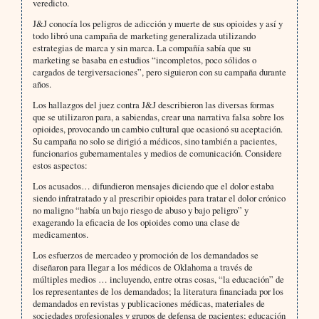
veredicto.
J&J conocía los peligros de adicción y muerte de sus opioides y así y
todo libró una campaña de marketing generalizada utilizando
estrategias de marca y sin marca. La compañía sabía que su
marketing se basaba en estudios “incompletos, poco sólidos o
cargados de tergiversaciones”, pero siguieron con su campaña durante
años.
Los hallazgos del juez contra J&J describieron las diversas formas
que se utilizaron para, a sabiendas, crear una narrativa falsa sobre los
opioides, provocando un cambio cultural que ocasionó su aceptación.
Su campaña no solo se dirigió a médicos, sino también a pacientes,
funcionarios gubernamentales y medios de comunicación. Considere
estos aspectos:
Los acusados… difundieron mensajes diciendo que el dolor estaba
siendo infratratado y al prescribir opioides para tratar el dolor crónico
no maligno “había un bajo riesgo de abuso y bajo peligro” y
exagerando la eficacia de los opioides como una clase de
medicamentos.
Los esfuerzos de mercadeo y promoción de los demandados se
diseñaron para llegar a los médicos de Oklahoma a través de
múltiples medios … incluyendo, entre otras cosas, “la educación” de
los representantes de los demandados; la literatura financiada por los
demandados en revistas y publicaciones médicas, materiales de
sociedades profesionales y grupos de defensa de pacientes; educación