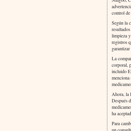
advertenci
control de
Según la c
resultados
limpieza y
registros 
garantizar
La compañí
corporal, 
incluido E
menciona e
medicament
Ahora, la
Después de
medicamen
ha aceptad
Para cambi
un consult