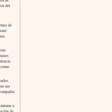
ión del
s
ormes de
cionó
ara
ción
países
rtencia
a como
rados.
que sus
 compañía
ontratar a
lación de