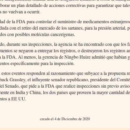
aborar un plan detallado de acciones correctivas para garantizar que tale
s no vuelvan a ocurrir.
ad de la FDA para controlar el suministro de medicamentos extranjeros
duda con el retiro del mercado de los sartanes, para la presión arterial, p
dos con posibles moléculas cancerígenas.
do, durante sus inspecciones, la agencia se ha encontrado con que los f
entos se negaron a entregar los registros, o destruyeron los registros a
ra la FDA. Al menos, la gerencia de Ningbo Huize admitió que habían 
ntos específicamente para la inspección.
 estos eventos responden al razonamiento que subyace a la propuesta re
uck Grassley, el influyente senador republicano, presidente del Comit
el Senado, que pide a la FDA que realice inspecciones sin previo aviso
mente en India y China, los dos países que proveen la mayor cantidad d
ntos a EE UU.
creado el 4 de Diciembre de 2020