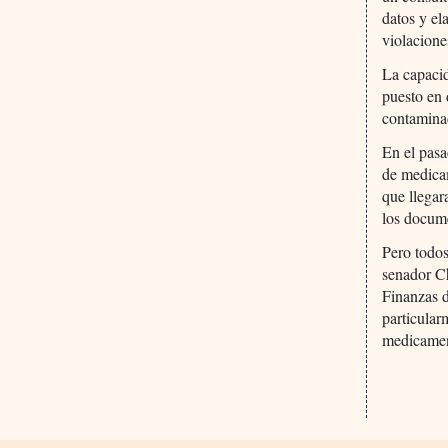
datos y el
violacione
La capacid
puesto en 
contamina
En el pasa
de medicam
que llega
los docume
Pero todos
senador Ch
Finanzas d
particular
medicame