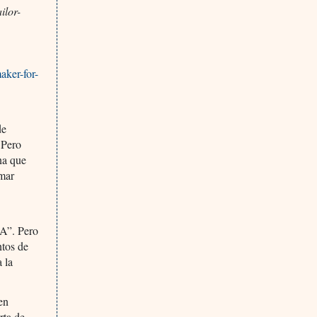
ilor-
aker-for-
de
 Pero
na que
amar
DA”. Pero
ntos de
 la
en
rta de