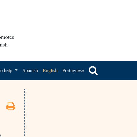
romotes
nish-
o help
Spanish
English
Portuguese
s