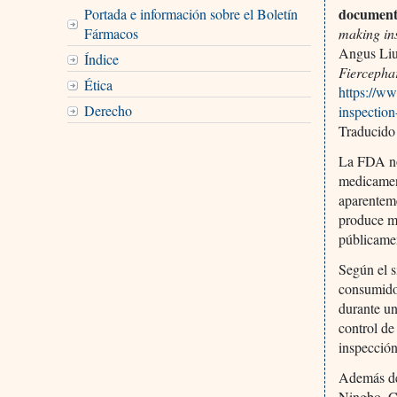
document
Portada e información sobre el Boletín
Fármacos
making in
Angus Li
Índice
Fiercepha
Ética
https://w
Derecho
inspection
Traducido
La FDA no 
medicamen
aparenteme
produce me
públicamen
Según el s
consumidor
durante un
control de
inspección
Además de
Ningbo, Ch