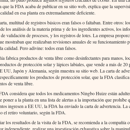
a que la FDA acaba de publicar en su sitio web, explica que la supervis
 calidad en esa planta era extremadamente deficiente.
arta, multitud de registros básicos eran falsos o faltaban. Entre otros: lo
 de los análisis de la materia prima y de los ingredientes activos, los inf
 de validación de procesos, y los registros de lotes. La empresa propor
que mostraban que realizaban revisiones anuales de su funcionamiento p
 la calidad. Pero adivine: todos eran falsos.
a fabrica productos de venta libre como desinfectantes para manos, lo
productos de protección solar y lápices labiales, que vende a más de 20 
E UU, Japón y Alemania, según muestra su sitio web. La carta de adve
specíficamente los productos de protección solar, que la FDA clasific
os de venta libre.
 FDA considera que todos los medicamentos Ningbo Huize están adulte
 poner a la planta en una lista de alertas a la importación que prohíbe 
tos ingresen a EE UU, la FDA ha enviado la carta de advertencia. La
o el retiro voluntario, según la FDA.
ar los resultados de la visita de la FDA, se recomienda a la compañía c
or independiente, realizar una investigación exhaustiva sobre la manipu