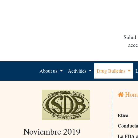
Salud 
acce
About us
Activities
Drug Bulletins
L
Hom
Ética
Conducta 
Noviembre 2019
La FDA av