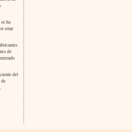
s
 se ha
or estar
abricantes
ntes de
generado
ciente del
é de
,
e