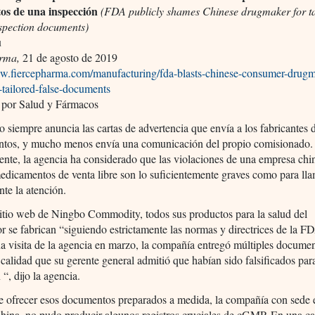
os de una inspección
(FDA publicly shames Chinese drugmaker for ta
spection documents)
u
rma,
21 de agosto de 2019
ww.fiercepharma.com/manufacturing/fda-blasts-chinese-consumer-drugm
-tailored-false-documents
 por Salud y Fármacos
siempre anuncia las cartas de advertencia que envía a los fabricantes 
tos, y mucho menos envía una comunicación del propio comisionado.
nte, la agencia ha considerado que las violaciones de una empresa chi
dicamentos de venta libre son lo suficientemente graves como para ll
te la atención.
itio web de Ningbo Commodity, todos sus productos para la salud del
 se fabrican “siguiendo estrictamente las normas y directrices de la F
a visita de la agencia en marzo, la compañía entregó múltiples docume
 calidad que su gerente general admitió que habían sido falsificados para
 “, dijo la agencia.
 ofrecer esos documentos preparados a medida, la compañía con sede 
ina, no pudo producir algunos registros cruciales de cGMP. En una ca