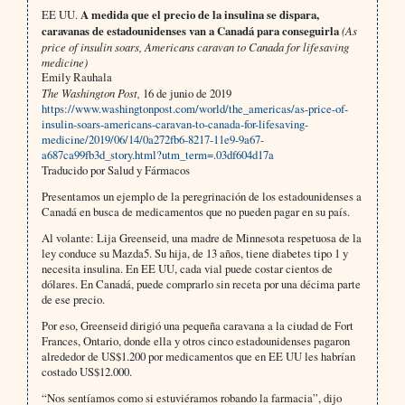
EE UU.
A medida que el precio de la insulina se dispara,
caravanas de estadounidenses van a Canadá para conseguirla
(As
price of insulin soars, Americans caravan to Canada for lifesaving
medicine)
Emily Rauhala
The Washington Post,
16 de junio de 2019
https://www.washingtonpost.com/world/the_americas/as-price-of-
insulin-soars-americans-caravan-to-canada-for-lifesaving-
medicine/2019/06/14/0a272fb6-8217-11e9-9a67-
a687ca99fb3d_story.html?utm_term=.03df604d17a
Traducido por Salud y Fármacos
Presentamos un ejemplo de la peregrinación de los estadounidenses a
Canadá en busca de medicamentos que no pueden pagar en su país.
Al volante: Lija Greenseid, una madre de Minnesota respetuosa de la
ley conduce su Mazda5. Su hija, de 13 años, tiene diabetes tipo 1 y
necesita insulina. En EE UU, cada vial puede costar cientos de
dólares. En Canadá, puede comprarlo sin receta por una décima parte
de ese precio.
Por eso, Greenseid dirigió una pequeña caravana a la ciudad de Fort
Frances, Ontario, donde ella y otros cinco estadounidenses pagaron
alrededor de US$1.200 por medicamentos que en EE UU les habrían
costado US$12.000.
“Nos sentíamos como si estuviéramos robando la farmacia”, dijo