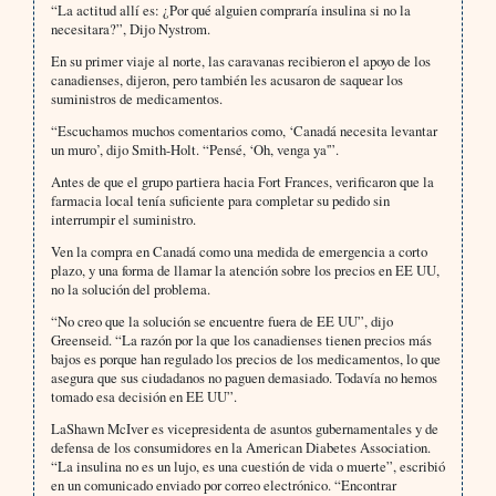
“La actitud allí es: ¿Por qué alguien compraría insulina si no la
necesitara?”, Dijo Nystrom.
En su primer viaje al norte, las caravanas recibieron el apoyo de los
canadienses, dijeron, pero también les acusaron de saquear los
suministros de medicamentos.
“Escuchamos muchos comentarios como, ‘Canadá necesita levantar
un muro’, dijo Smith-Holt. “Pensé, ‘Oh, venga ya'”.
Antes de que el grupo partiera hacia Fort Frances, verificaron que la
farmacia local tenía suficiente para completar su pedido sin
interrumpir el suministro.
Ven la compra en Canadá como una medida de emergencia a corto
plazo, y una forma de llamar la atención sobre los precios en EE UU,
no la solución del problema.
“No creo que la solución se encuentre fuera de EE UU”, dijo
Greenseid. “La razón por la que los canadienses tienen precios más
bajos es porque han regulado los precios de los medicamentos, lo que
asegura que sus ciudadanos no paguen demasiado. Todavía no hemos
tomado esa decisión en EE UU”.
LaShawn McIver es vicepresidenta de asuntos gubernamentales y de
defensa de los consumidores en la American Diabetes Association.
“La insulina no es un lujo, es una cuestión de vida o muerte”, escribió
en un comunicado enviado por correo electrónico. “Encontrar