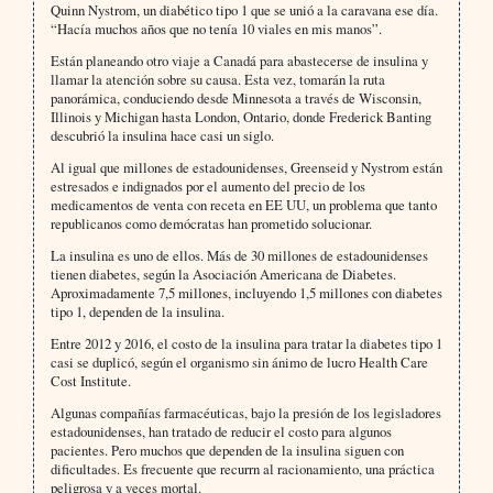
Quinn Nystrom, un diabético tipo 1 que se unió a la caravana ese día.
“Hacía muchos años que no tenía 10 viales en mis manos”.
Están planeando otro viaje a Canadá para abastecerse de insulina y
llamar la atención sobre su causa. Esta vez, tomarán la ruta
panorámica, conduciendo desde Minnesota a través de Wisconsin,
Illinois y Michigan hasta London, Ontario, donde Frederick Banting
descubrió la insulina hace casi un siglo.
Al igual que millones de estadounidenses, Greenseid y Nystrom están
estresados ​​e indignados por el aumento del precio de los
medicamentos de venta con receta en EE UU, un problema que tanto
republicanos como demócratas han prometido solucionar.
La insulina es uno de ellos. Más de 30 millones de estadounidenses
tienen diabetes, según la Asociación Americana de Diabetes.
Aproximadamente 7,5 millones, incluyendo 1,5 millones con diabetes
tipo 1, dependen de la insulina.
Entre 2012 y 2016, el costo de la insulina para tratar la diabetes tipo 1
casi se duplicó, según el organismo sin ánimo de lucro Health Care
Cost Institute.
Algunas compañías farmacéuticas, bajo la presión de los legisladores
estadounidenses, han tratado de reducir el costo para algunos
pacientes. Pero muchos que dependen de la insulina siguen con
dificultades. Es frecuente que recurrn al racionamiento, una práctica
peligrosa y a veces mortal.