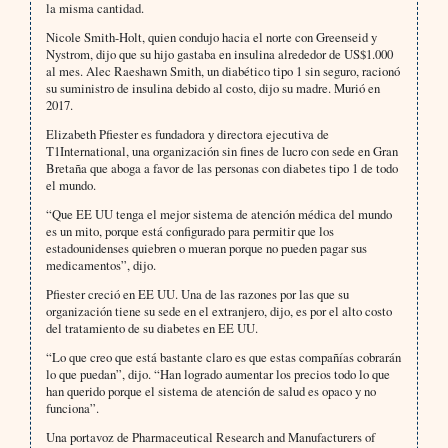
la misma cantidad.
Nicole Smith-Holt, quien condujo hacia el norte con Greenseid y
Nystrom, dijo que su hijo gastaba en insulina alrededor de US$1.000
al mes. Alec Raeshawn Smith, un diabético tipo 1 sin seguro, racionó
su suministro de insulina debido al costo, dijo su madre. Murió en
2017.
Elizabeth Pfiester es fundadora y directora ejecutiva de
T1International, una organización sin fines de lucro con sede en Gran
Bretaña que aboga a favor de las personas con diabetes tipo 1 de todo
el mundo.
“Que EE UU tenga el mejor sistema de atención médica del mundo
es un mito, porque está configurado para permitir que los
estadounidenses quiebren o mueran porque no pueden pagar sus
medicamentos”, dijo.
Pfiester creció en EE UU. Una de las razones por las que su
organización tiene su sede en el extranjero, dijo, es por el alto costo
del tratamiento de su diabetes en EE UU.
“Lo que creo que está bastante claro es que estas compañías cobrarán
lo que puedan”, dijo. “Han logrado aumentar los precios todo lo que
han querido porque el sistema de atención de salud es opaco y no
funciona”.
Una portavoz de Pharmaceutical Research and Manufacturers of