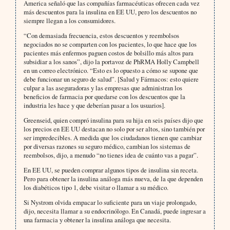
America señaló que las compañías farmacéuticas ofrecen cada vez
más descuentos para la insulina en EE UU, pero los descuentos no
siempre llegan a los consumidores.
“Con demasiada frecuencia, estos descuentos y reembolsos
negociados no se comparten con los pacientes, lo que hace que los
pacientes más enfermos paguen costos de bolsillo más altos para
subsidiar a los sanos”, dijo la portavoz de PhRMA Holly Campbell
en un correo electrónico. “Esto es lo opuesto a cómo se supone que
debe funcionar un seguro de salud”. [Salud y Fármacos: esto quiere
culpar a las aseguradoras y las empresas que administran los
beneficios de farmacia por quedarse con los descuentos que la
industria les hace y que deberían pasar a los usuarios].
Greenseid, quien compró insulina para su hija en seis países dijo que
los precios en EE UU destacan no solo por ser altos, sino también por
ser impredecibles. A medida que los ciudadanos tienen que cambiar
por diversas razones su seguro médico, cambian los sistemas de
reembolsos, dijo, a menudo “no tienes idea de cuánto vas a pagar”.
En EE UU, se pueden comprar algunos tipos de insulina sin receta.
Pero para obtener la insulina análoga más nueva, de la que dependen
los diabéticos tipo 1, debe visitar o llamar a su médico.
Si Nystrom olvida empacar lo suficiente para un viaje prolongado,
dijo, necesita llamar a su endocrinólogo. En Canadá, puede ingresar a
una farmacia y obtener la insulina análoga que necesita.