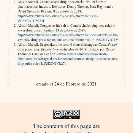
Allison Martell. Canada enacts drug price crackdown, in blow to
pharmaceutical industry. Revisores: Denny Thomas, Nate Raymond y
David Gregorio. Reuters
,
9 de agosto de 2019.
https://www.reuters.com/article/us-canada-pharmaceuticals-
idUSKCN1UZ0XH
Allison Martell. Companies file suit in Canada challenging new rules to
lower drug prices. Reuters
,
23 de agosto de 2019.
https://www.reuters.com/article/us-canada-pharmaceuticals/merck-canada-
says-new-drug-price-regulations-are-unconstitutional-idUSKCN1VD21M
Allison Martell, Drugmakers file second court challenge to Canada’s new
drug price rules.
Reuters,
6 de septiembre de 2019. Editado por Denny
Thomas y Dan Grebler
https://www.reuters.com/article/us-canada-
pharmaceuticals/drugmakers-file-second-court-challenge-to-canadas-new-
drug-price-rules-idUSKCN1VR276
creado el 24 de Febrero de 2021
The contents of this page are