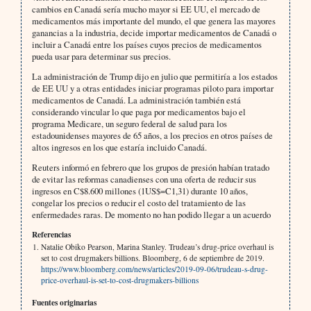
cambios en Canadá sería mucho mayor si EE UU, el mercado de
medicamentos más importante del mundo, el que genera las mayores
ganancias a la industria, decide importar medicamentos de Canadá o
incluir a Canadá entre los países cuyos precios de medicamentos
pueda usar para determinar sus precios.
La administración de Trump dijo en julio que permitiría a los estados
de EE UU y a otras entidades iniciar programas piloto para importar
medicamentos de Canadá. La administración también está
considerando vincular lo que paga por medicamentos bajo el
programa Medicare, un seguro federal de salud para los
estadounidenses mayores de 65 años, a los precios en otros países de
altos ingresos en los que estaría incluido Canadá.
Reuters informó en febrero que los grupos de presión habían tratado
de evitar las reformas canadienses con una oferta de reducir sus
ingresos en C$8.600 millones (1US$=C1,31) durante 10 años,
congelar los precios o reducir el costo del tratamiento de las
enfermedades raras. De momento no han podido llegar a un acuerdo
Referencias
Natalie Obiko Pearson, Marina Stanley. Trudeau’s drug-price overhaul is
set to cost drugmakers billions. Bloomberg, 6 de septiembre de 2019.
https://www.bloomberg.com/news/articles/2019-09-06/trudeau-s-drug-
price-overhaul-is-set-to-cost-drugmakers-billions
Fuentes originarias