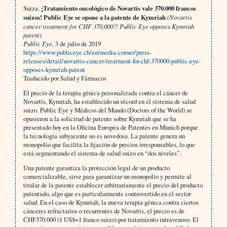
Suiza.
¡Tratamiento oncológico de Novartis vale 370.000 francos
suizos! Public Eye se opone a la patente de Kymriah
(Novartis
cancer treatment for CHF 370,000?! Public Eye opposes Kymriah
patent)
Public Eye,
3 de julio de 2019
https://www.publiceye.ch/en/media-corner/press-
releases/detail/novartis-cancer-treatment-for-chf-370000-public-eye-
opposes-kymriah-patent
Traducido por Salud y Fármacos
El precio de la terapia génica personalizada contra el cáncer de
Novartis, Kymriah, ha establecido un récord en el sistema de salud
suizo. Public Eye y Médicos del Mundo (Doctors of the World) se
opusieron a la solicitud de patente sobre Kymriah que se ha
presentado hoy en la Oficina Europea de Patentes en Munich porque
la tecnología subyacente no es novedosa. La patente genera un
monopolio que facilita la fijación de precios irresponsables, lo que
está segmentando el sistema de salud suizo en “dos niveles”.
Una patente garantiza la protección legal de un producto
comercializable, sirve para garantizar un monopolio y permite al
titular de la patente establecer arbitrariamente el precio del producto
patentado, algo que es particularmente controvertido en el sector
salud. En el caso de Kymriah, la nueva terapia génica contra ciertos
cánceres refractarios o recurrentes de Novartis, el precio es de
CHF370.000 (1 US$=1 franco suizo) por tratamiento intravenoso. El