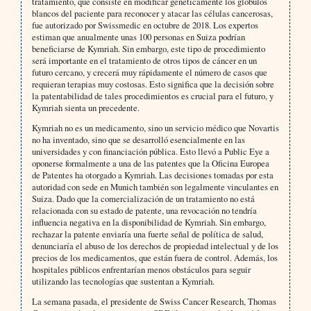
tratamiento, que consiste en modificar genéticamente los glóbulos
blancos del paciente para reconocer y atacar las células cancerosas,
fue autorizado por Swissmedic en octubre de 2018. Los expertos
estiman que anualmente unas 100 personas en Suiza podrían
beneficiarse de Kymriah. Sin embargo, este tipo de procedimiento
será importante en el tratamiento de otros tipos de cáncer en un
futuro cercano, y crecerá muy rápidamente el número de casos que
requieran terapias muy costosas. Esto significa que la decisión sobre
la patentabilidad de tales procedimientos es crucial para el futuro, y
Kymriah sienta un precedente.
Kymriah no es un medicamento, sino un servicio médico que Novartis
no ha inventado, sino que se desarrolló esencialmente en las
universidades y con financiación pública. Esto llevó a Public Eye a
oponerse formalmente a una de las patentes que la Oficina Europea
de Patentes ha otorgado a Kymriah. Las decisiones tomadas por esta
autoridad con sede en Munich también son legalmente vinculantes en
Suiza. Dado que la comercialización de un tratamiento no está
relacionada con su estado de patente, una revocación no tendría
influencia negativa en la disponibilidad de Kymriah. Sin embargo,
rechazar la patente enviaría una fuerte señal de política de salud,
denunciaría el abuso de los derechos de propiedad intelectual y de los
precios de los medicamentos, que están fuera de control. Además, los
hospitales públicos enfrentarían menos obstáculos para seguir
utilizando las tecnologías que sustentan a Kymriah.
La semana pasada, el presidente de Swiss Cancer Research, Thomas