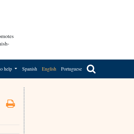
romotes
nish-
o help
Spanish
English
Portuguese