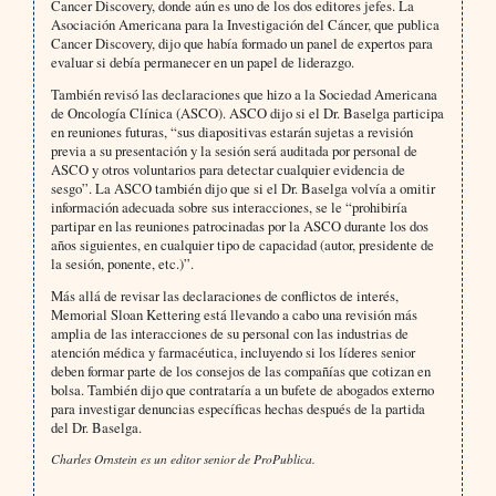
Cancer Discovery, donde aún es uno de los dos editores jefes. La
Asociación Americana para la Investigación del Cáncer, que publica
Cancer Discovery, dijo que había formado un panel de expertos para
evaluar si debía permanecer en un papel de liderazgo.
También revisó las declaraciones que hizo a la Sociedad Americana
de Oncología Clínica (ASCO). ASCO dijo si el Dr. Baselga participa
en reuniones futuras, “sus diapositivas estarán sujetas a revisión
previa a su presentación y la sesión será auditada por personal de
ASCO y otros voluntarios para detectar cualquier evidencia de
sesgo”. La ASCO también dijo que si el Dr. Baselga volvía a omitir
información adecuada sobre sus interacciones, se le “prohibiría
partipar en las reuniones patrocinadas por la ASCO durante los dos
años siguientes, en cualquier tipo de capacidad (autor, presidente de
la sesión, ponente, etc.)”.
Más allá de revisar las declaraciones de conflictos de interés,
Memorial Sloan Kettering está llevando a cabo una revisión más
amplia de las interacciones de su personal con las industrias de
atención médica y farmacéutica, incluyendo si los líderes senior
deben formar parte de los consejos de las compañías que cotizan en
bolsa. También dijo que contrataría a un bufete de abogados externo
para investigar denuncias específicas hechas después de la partida
del Dr. Baselga.
Charles Ornstein es un editor senior de ProPublica.