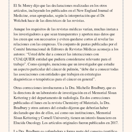
El Sr. Morey dijo que las declaraciones realizadas en los otros
artículos, incluyendo los publicados en el New England Journal of
Medicine, eran apropiadas, según la interpretación que el Dr.
Wolchok hace de las directrices de las revistas.
Aunque los requisitos de las revistas médicas varían, muchas instan a
los investigadores a que sean transparentes y aporten mas datos que
los creen que son necesarios y eviten quedarse cortos al revelar las
relaciones con las empresas. Un conjunto de pautas publicadas por el
Comité Internacional de Editores de Revistas Médicas aconseja a los
autores: “Usted debe dar a conocer las interacciones con
CUALQUIER entidad que pudiera considerarse relevante para el
trabajo”. Como ejemplo, menciona que un investigador que estudie
un aspecto particular del cáncer de pulmón, “debe dar a conocer todas
las asociaciones con entidades que trabajen en estrategias
diagnósticas o terapéuticas para el cáncer en general”.
Otras correcciones involucraron a la Dra. Michelle Bradbury, que es
la directora de un laboratorio de investigación en el Memorial Sloan
Kettering y del departamento de radiología. En dos correcciones
publicadas el lunes en la revista Chemistry of Materials, la Dra.
Bradbury y otros autores del estudio dijeron que deberían haber
declarado que dos de ellos, así como sus instituciones, Memorial
Sloan Kettering y Cornell University, tienen un interés financiero en
Elucida Oncology. Los artículos originales fueron publicados en 2017.
La Dra. Bradbury es cofundadora y forma parte del consejo científico