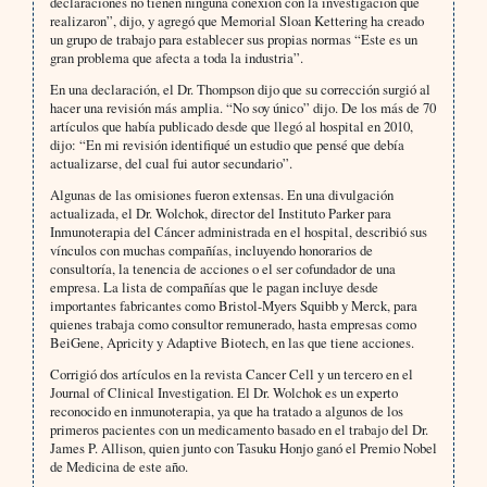
declaraciones no tienen ninguna conexión con la investigación que
realizaron”, dijo, y agregó que Memorial Sloan Kettering ha creado
un grupo de trabajo para establecer sus propias normas “Este es un
gran problema que afecta a toda la industria”.
En una declaración, el Dr. Thompson dijo que su corrección surgió al
hacer una revisión más amplia. “No soy único” dijo. De los más de 70
artículos que había publicado desde que llegó al hospital en 2010,
dijo: “En mi revisión identifiqué un estudio que pensé que debía
actualizarse, del cual fui autor secundario”.
Algunas de las omisiones fueron extensas. En una divulgación
actualizada, el Dr. Wolchok, director del Instituto Parker para
Inmunoterapia del Cáncer administrada en el hospital, describió sus
vínculos con muchas compañías, incluyendo honorarios de
consultoría, la tenencia de acciones o el ser cofundador de una
empresa. La lista de compañías que le pagan incluye desde
importantes fabricantes como Bristol-Myers Squibb y Merck, para
quienes trabaja como consultor remunerado, hasta empresas como
BeiGene, Apricity y Adaptive Biotech, en las que tiene acciones.
Corrigió dos artículos en la revista Cancer Cell y un tercero en el
Journal of Clinical Investigation. El Dr. Wolchok es un experto
reconocido en inmunoterapia, ya que ha tratado a algunos de los
primeros pacientes con un medicamento basado en el trabajo del Dr.
James P. Allison, quien junto con Tasuku Honjo ganó el Premio Nobel
de Medicina de este año.