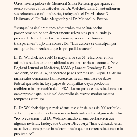
Otros investigadores de Memorial Sloan Kettering que aparecen
como autores en los artículos del Dr. Wolchok también actualizaron
sus relaciones con la industria, incluyendo el Dr. Matthew D.
Hellmann, el Dr. Taha Merghoub y el Dr. Michael A. Postow.
“Aunque las declaraciones adicionales que se han hecho
posteriormente no son directamente relevantes para el trabajo
publicado, los autores las mencionan para ser totalmente
transparentes”, dijo una corrección. “Los autores se disculpan por
cualquier inconveniente que hayan podido causar”.
El Dr. Wolchok no reveló la mayoría de sus 31 relaciones en los
artículos recientemente publicados en otras revistas, como el New
England Journal of Medicine, JAMA y Lancet Oncology. El Dr.
Wolchok, desde 2014, ha recibido pagos por más de US$90.000 de las
principales compañías farmacéuticas, según una base de datos
federal que solo incluye pagos de compañías cuyos productos
recibieron la aprobación de la FDA. La mayoría de sus relaciones son
con empresas que inician el desarrollo de nuevos medicamentos
(empresas start up).
El Dr. Wolchok dijo que realizó una revisión de más de 300 artículos
y decidió presentar declaraciones actualizadas sobre algunos de ellos
“por precaución”. El Dr. Wolchok añadió en una declaración que
algunas revistas, incluyendo Cancer Discovery: “han rechazado estas
actualizaciones porque han determinado que no tienen relación con la
publicación”.