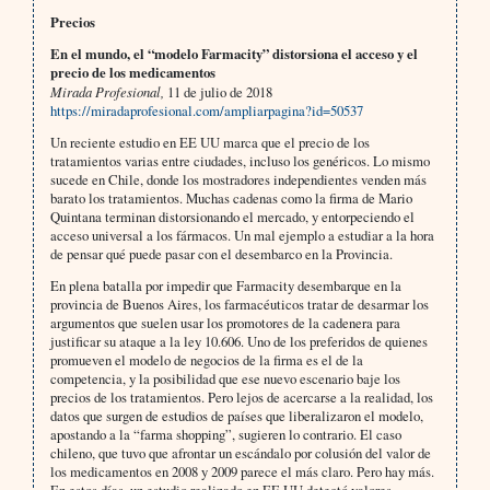
Precios
En el mundo, el “modelo Farmacity” distorsiona el acceso y el
precio de los medicamentos
Mirada Profesional,
11 de julio de 2018
https://miradaprofesional.com/ampliarpagina?id=50537
Un reciente estudio en EE UU marca que el precio de los
tratamientos varias entre ciudades, incluso los genéricos. Lo mismo
sucede en Chile, donde los mostradores independientes venden más
barato los tratamientos. Muchas cadenas como la firma de Mario
Quintana terminan distorsionando el mercado, y entorpeciendo el
acceso universal a los fármacos. Un mal ejemplo a estudiar a la hora
de pensar qué puede pasar con el desembarco en la Provincia.
En plena batalla por impedir que Farmacity desembarque en la
provincia de Buenos Aires, los farmacéuticos tratar de desarmar los
argumentos que suelen usar los promotores de la cadenera para
justificar su ataque a la ley 10.606. Uno de los preferidos de quienes
promueven el modelo de negocios de la firma es el de la
competencia, y la posibilidad que ese nuevo escenario baje los
precios de los tratamientos. Pero lejos de acercarse a la realidad, los
datos que surgen de estudios de países que liberalizaron el modelo,
apostando a la “farma shopping”, sugieren lo contrario. El caso
chileno, que tuvo que afrontar un escándalo por colusión del valor de
los medicamentos en 2008 y 2009 parece el más claro. Pero hay más.