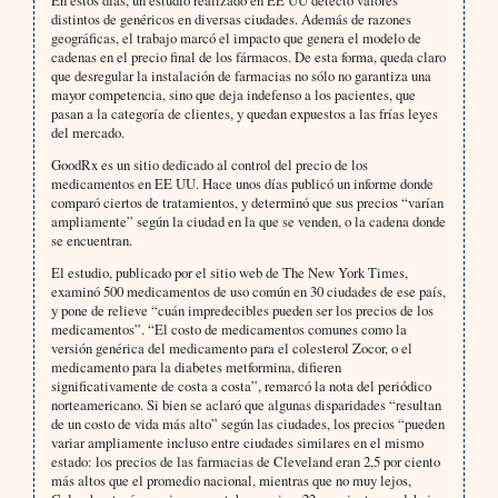
En estos días, un estudio realizado en EE UU detectó valores
distintos de genéricos en diversas ciudades. Además de razones
geográficas, el trabajo marcó el impacto que genera el modelo de
cadenas en el precio final de los fármacos. De esta forma, queda claro
que desregular la instalación de farmacias no sólo no garantiza una
mayor competencia, sino que deja indefenso a los pacientes, que
pasan a la categoría de clientes, y quedan expuestos a las frías leyes
del mercado.
GoodRx es un sitio dedicado al control del precio de los
medicamentos en EE UU. Hace unos días publicó un informe donde
comparó ciertos de tratamientos, y determinó que sus precios “varían
ampliamente” según la ciudad en la que se venden, o la cadena donde
se encuentran.
El estudio, publicado por el sitio web de The New York Times,
examinó 500 medicamentos de uso común en 30 ciudades de ese país,
y pone de relieve “cuán impredecibles pueden ser los precios de los
medicamentos”. “El costo de medicamentos comunes como la
versión genérica del medicamento para el colesterol Zocor, o el
medicamento para la diabetes metformina, difieren
significativamente de costa a costa”, remarcó la nota del periódico
norteamericano. Si bien se aclaró que algunas disparidades “resultan
de un costo de vida más alto” según las ciudades, los precios “pueden
variar ampliamente incluso entre ciudades similares en el mismo
estado: los precios de las farmacias de Cleveland eran 2,5 por ciento
más altos que el promedio nacional, mientras que no muy lejos,