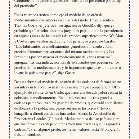
Columbus tenía precios que estaban casi un 22 por ciento por debajo
del promedio”.
Estos vaivenes tienen como eje el modelo de gestión de
medicamentos, que impera en el país del norte. En este sentido,
Thomas Goetz, el jefe de investigación de GoodRx, dijo que es
probable que” muchos factores juegan un papel, como la prevalencia
en algunas áreas de las tiendas de grandes superficies como WalMart
y Costco, que venden medicamentos genéricos a precios baratos”.
“Los fabricantes de medicamentos genéricos a menudo cobran
precios diferentes por versiones del mismo medicamento, y las
farmacias pueden marcar el medicamento de varias maneras”,
agregan. “Es una indicación más de lo absurdos que pueden ser los
precios de los medicamentos, y lo importante que es estar atentos a
lo que le piden que pague”, dijo Goetz.
De esta forma, el modelo de gestión de las cadenas de farmacias no
garantiza ni los precios más bajos ni una mayor competencia. Otro
ejemplo de esto se da en Chile, que hace una década pelea contra la
colusión de medicamentos. En el país vecino, las tres grandes
cadenas pactaron una suba general de precios, que estafó en millones
de dólares a la población, generó un juicio histórico y llevó al
banquillo a directivos de las farmacias. Ahora, la Asociación de
Productores Locales (Chile) de Medicamentos de ese país asegura
que las farmacias independientes “son más baratas que las grandes
cadenas”, y en algunos productos tienen valores hasta 48 por ciento
más económicos.