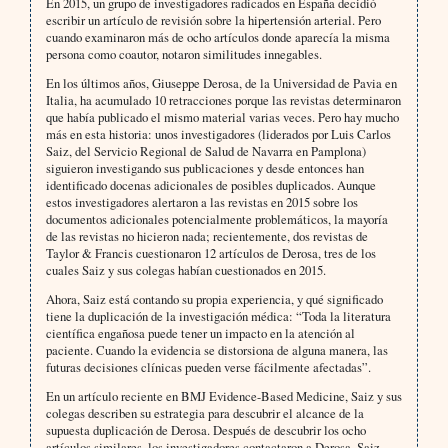
En 2015, un grupo de investigadores radicados en España decidió
escribir un artículo de revisión sobre la hipertensión arterial. Pero
cuando examinaron más de ocho artículos donde aparecía la misma
persona como coautor, notaron similitudes innegables.
En los últimos años, Giuseppe Derosa, de la Universidad de Pavia en
Italia, ha acumulado 10 retracciones porque las revistas determinaron
que había publicado el mismo material varias veces. Pero hay mucho
más en esta historia: unos investigadores (liderados por Luis Carlos
Saiz, del Servicio Regional de Salud de Navarra en Pamplona)
siguieron investigando sus publicaciones y desde entonces han
identificado docenas adicionales de posibles duplicados. Aunque
estos investigadores alertaron a las revistas en 2015 sobre los
documentos adicionales potencialmente problemáticos, la mayoría
de las revistas no hicieron nada; recientemente, dos revistas de
Taylor & Francis cuestionaron 12 artículos de Derosa, tres de los
cuales Saiz y sus colegas habían cuestionados en 2015.
Ahora, Saiz está contando su propia experiencia, y qué significado
tiene la duplicación de la investigación médica: “Toda la literatura
científica engañosa puede tener un impacto en la atención al
paciente. Cuando la evidencia se distorsiona de alguna manera, las
futuras decisiones clínicas pueden verse fácilmente afectadas”.
En un artículo reciente en BMJ Evidence-Based Medicine, Saiz y sus
colegas describen su estrategia para descubrir el alcance de la
supuesta duplicación de Derosa. Después de descubrir los ocho
artículos similares, los investigadores contactaron a Derosa. Saiz