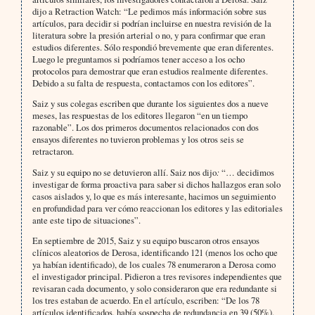
dijo a Retraction Watch: “Le pedimos más información sobre sus
artículos, para decidir si podrían incluirse en nuestra revisión de la
literatura sobre la presión arterial o no, y para confirmar que eran
estudios diferentes. Sólo respondió brevemente que eran diferentes.
Luego le preguntamos si podríamos tener acceso a los ocho
protocolos para demostrar que eran estudios realmente diferentes.
Debido a su falta de respuesta, contactamos con los editores”.
Saiz y sus colegas escriben que durante los siguientes dos a nueve
meses, las respuestas de los editores llegaron “en un tiempo
razonable”. Los dos primeros documentos relacionados con dos
ensayos diferentes no tuvieron problemas y los otros seis se
retractaron.
Saiz y su equipo no se detuvieron allí. Saiz nos dijo
:
“… decidimos
investigar de forma proactiva para saber si dichos hallazgos eran solo
casos aislados y, lo que es más interesante, hacimos un seguimiento
en profundidad para ver cómo reaccionan los editores y las editoriales
ante este tipo de situaciones”.
En septiembre de 2015, Saiz y su equipo buscaron otros ensayos
clínicos aleatorios de Derosa, identificando 121 (menos los ocho que
ya habían identificado), de los cuales 78 enumeraron a Derosa como
el investigador principal. Pidieron a tres revisores independientes que
revisaran cada documento, y solo consideraron que era redundante si
los tres estaban de acuerdo. En el artículo, escriben: “De los 78
artículos identificados, había sospecha de redundancia en 39 (50%).