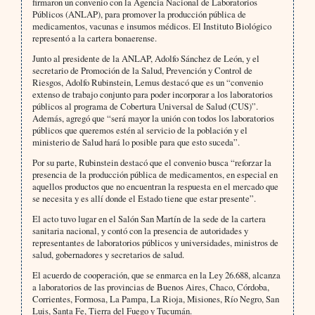
firmaron un convenio con la Agencia Nacional de Laboratorios
Públicos (ANLAP), para promover la producción pública de
medicamentos, vacunas e insumos médicos. El Instituto Biológico
representó a la cartera bonaerense.
Junto al presidente de la ANLAP, Adolfo Sánchez de León, y el
secretario de Promoción de la Salud, Prevención y Control de
Riesgos, Adolfo Rubinstein, Lemus destacó que es un “convenio
extenso de trabajo conjunto para poder incorporar a los laboratorios
públicos al programa de Cobertura Universal de Salud (CUS)”.
Además, agregó que “será mayor la unión con todos los laboratorios
públicos que queremos estén al servicio de la población y el
ministerio de Salud hará lo posible para que esto suceda”.
Por su parte, Rubinstein destacó que el convenio busca “reforzar la
presencia de la producción pública de medicamentos, en especial en
aquellos productos que no encuentran la respuesta en el mercado que
se necesita y es allí donde el Estado tiene que estar presente”.
El acto tuvo lugar en el Salón San Martín de la sede de la cartera
sanitaria nacional, y contó con la presencia de autoridades y
representantes de laboratorios públicos y universidades, ministros de
salud, gobernadores y secretarios de salud.
El acuerdo de cooperación, que se enmarca en la Ley 26.688, alcanza
a laboratorios de las provincias de Buenos Aires, Chaco, Córdoba,
Corrientes, Formosa, La Pampa, La Rioja, Misiones, Río Negro, San
Luis, Santa Fe, Tierra del Fuego y Tucumán.