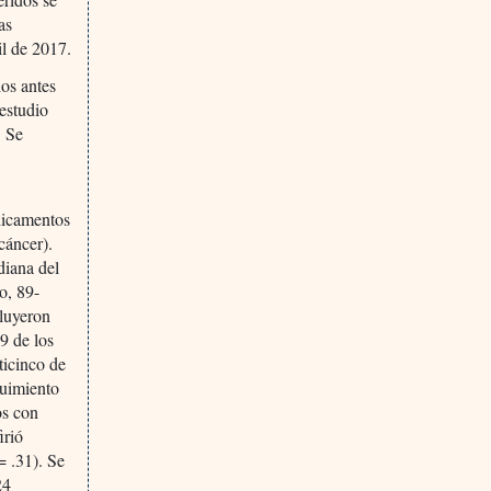
as
il de 2017.
ios antes
 estudio
. Se
dicamentos
cáncer).
diana del
o, 89-
cluyeron
9 de los
ticinco de
guimiento
os con
irió
= .31). Se
24