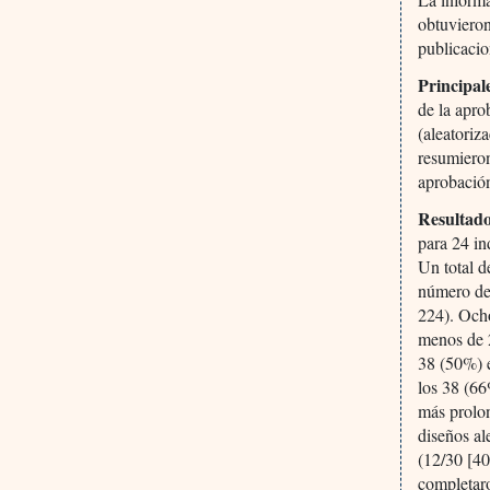
obtuvieron
publicacio
Principal
de la apro
(aleatoriz
resumieron
aprobación
Resultado
para 24 in
Un total d
número de 
224). Och
menos de 
38 (50%) e
los 38 (66
más prolon
diseños al
(12/30 [40
completaro