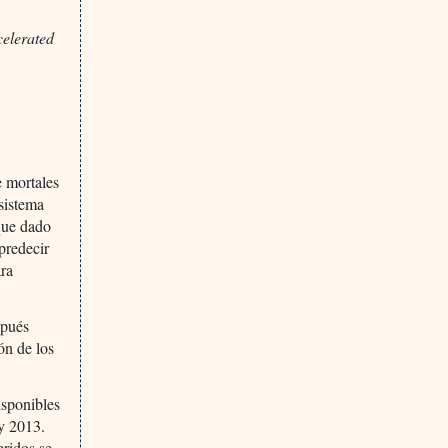
celerated
 mortales
 sistema
 que dado
predecir
ara
spués
ón de los
isponibles
 y 2013.
eridos se