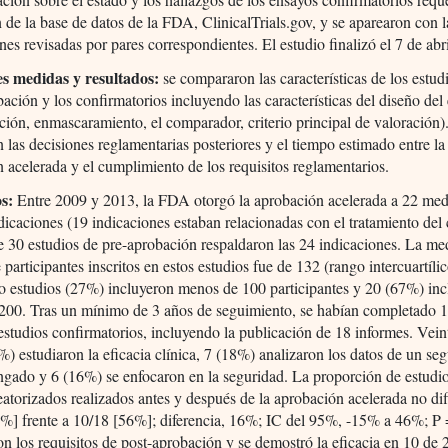
 de la base de datos de la FDA, ClinicalTrials.gov, y se aparearon con l
nes revisadas por pares correspondientes. El estudio finalizó el 7 de abr
es medidas y resultados:
se compararon las características de los estud
bación y los confirmatorios incluyendo las características del diseño del
ación, enmascaramiento, el comparador, criterio principal de valoración)
 las decisiones reglamentarias posteriores y el tiempo estimado entre la
 acelerada y el cumplimiento de los requisitos reglamentarios.
s:
Entre 2009 y 2013, la FDA otorgó la aprobación acelerada a 22 me
dicaciones (19 indicaciones estaban relacionadas con el tratamiento del 
e 30 estudios de pre-aprobación respaldaron las 24 indicaciones. La me
participantes inscritos en estos estudios fue de 132 (rango intercuartílic
o estudios (27%) incluyeron menos de 100 participantes y 20 (67%) in
200. Tras un mínimo de 3 años de seguimiento, se habían completado 1
studios confirmatorios, incluyendo la publicación de 18 informes. Vein
%) estudiaron la eficacia clínica, 7 (18%) analizaron los datos de un se
gado y 6 (16%) se enfocaron en la seguridad. La proporción de estudi
eatorizados realizados antes y después de la aprobación acelerada no dif
%] frente a 10/18 [56%]; diferencia, 16%; IC del 95%, -15% a 46%; P 
n los requisitos de post-aprobación y se demostró la eficacia en 10 de 