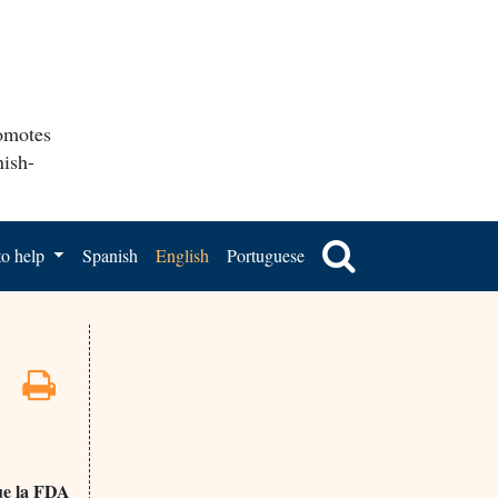
romotes
nish-
o help
Spanish
English
Portuguese
que la FDA