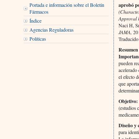
aprobó po
Portada e información sobre el Boletín
Fármacos
(Characte
Approval 
Índice
Naci H, S
Agencias Reguladoras
JAMA,
201
Políticas
Traducido
Resumen
Importan
pueden rec
acelerado 
el efecto 
que aporta
determinar
Objetivo:
(estudios 
medicament
Diseño y 
para ident
La informa