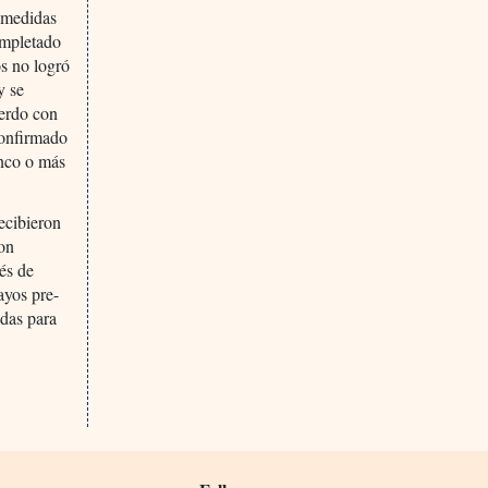
n medidas
ompletado
os no logró
y se
uerdo con
confirmado
inco o más
ecibieron
con
és de
ayos pre-
adas para