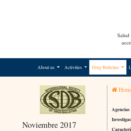
Salud 
acce
About us
Activities
Drug Bulletins
L
Hom
Agencias
Investiga
Noviembre 2017
Caracterí