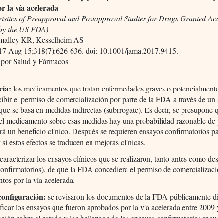
r la vía acelerada
ristics of Preapproval and Postapproval Studies for Drugs Granted Ac
by the US FDA)
malley KR, Kesselheim AS
7 Aug 15;318(7):626-636. doi: 10.1001/jama.2017.9415.
 por Salud y Fármacos
cia:
los medicamentos que tratan enfermedades graves o potencialmente
ibir el permiso de comercialización por parte de la FDA a través de un
que se basa en medidas indirectas (subrrogate). Es decir, se presupone
del medicamento sobre esas medidas hay una probabilidad razonable de 
rá un beneficio clínico. Después se requieren ensayos confirmatorios p
 si estos efectos se traducen en mejoras clínicas.
caracterizar los ensayos clínicos que se realizaron, tanto antes como de
confirmatorios), de que la FDA concediera el permiso de comercializaci
os por la vía acelerada.
configuración:
se revisaron los documentos de la FDA públicamente d
ificar los ensayos que fueron aprobados por la vía acelerada entre 2009
ción sobre el estado y los hallazgos de los ensayos confirmatorios requ