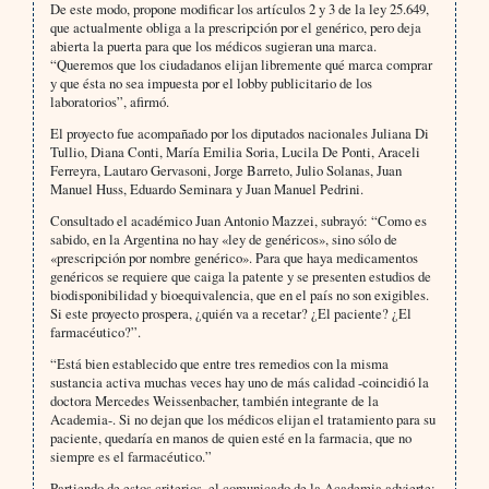
De este modo, propone modificar los artículos 2 y 3 de la ley 25.649,
que actualmente obliga a la prescripción por el genérico, pero deja
abierta la puerta para que los médicos sugieran una marca.
“Queremos que los ciudadanos elijan libremente qué marca comprar
y que ésta no sea impuesta por el lobby publicitario de los
laboratorios”, afirmó.
El proyecto fue acompañado por los diputados nacionales Juliana Di
Tullio, Diana Conti, María Emilia Soria, Lucila De Ponti, Araceli
Ferreyra, Lautaro Gervasoni, Jorge Barreto, Julio Solanas, Juan
Manuel Huss, Eduardo Seminara y Juan Manuel Pedrini.
Consultado el académico Juan Antonio Mazzei, subrayó: “Como es
sabido, en la Argentina no hay «ley de genéricos», sino sólo de
«prescripción por nombre genérico». Para que haya medicamentos
genéricos se requiere que caiga la patente y se presenten estudios de
biodisponibilidad y bioequivalencia, que en el país no son exigibles.
Si este proyecto prospera, ¿quién va a recetar? ¿El paciente? ¿El
farmacéutico?”.
“Está bien establecido que entre tres remedios con la misma
sustancia activa muchas veces hay uno de más calidad -coincidió la
doctora Mercedes Weissenbacher, también integrante de la
Academia-. Si no dejan que los médicos elijan el tratamiento para su
paciente, quedaría en manos de quien esté en la farmacia, que no
siempre es el farmacéutico.”
Partiendo de estos criterios, el comunicado de la Academia advierte: