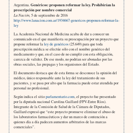
Argentina.
Genéricos: proponen reformar la ley. Prohibirían la
prescripción por nombre comercial
La Nación,
5 de septiembre de 2016
http://www.lanacion.com.ar/1934667-genericos-proponen-reformar-la-
ley
La Academia Nacional de Medicina acaba de dar a conocer un
comunicado en el que manifiesta su preocupación por un proyecto que
propone reformar la
ley de genéricos
(25.649) para que toda
prescripción médica se efectúe sólo con el nombre genérico del
medicamento y que, en el caso de no cumplir con esta obligación,
carezca de validez. De ese modo, no podrían ser abonadas por las
obras sociales, las prepagas y los organismos del Estado.
El documento destaca que de esta forma se desconoce la opinión del
médico, único responsable ante la ley del tratamiento de sus
pacientes, y se pasa por alto que la farmacia puede estar atendida por
personal no profesional.
Según indica el sitio
parlamentario.com
, el proyecto fue presentado
por la diputada nacional Carolina Gaillard (FPV-Entre Ríos).
Integrante de la Comisión de Salud de la Cámara de Diputados,
Gaillard expresó que “este proyecto promueve eliminar el abuso de
los laboratorios farmacéuticos y dar un marco de contención a
quienes día a día padecen aumentos arbitrarios de las marcas
comerciales”.