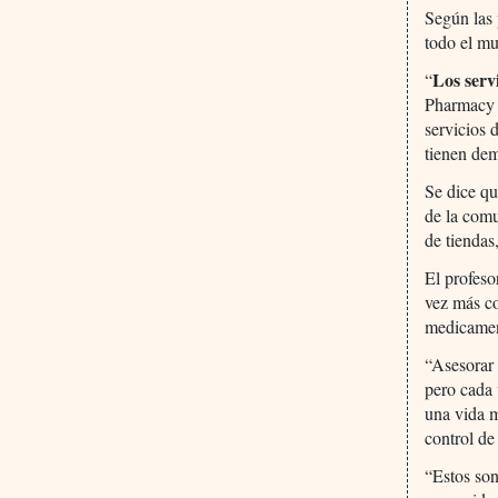
Según las 
todo el mu
Los servi
“
Pharmacy 
servicios 
tienen dem
Se dice qu
de la com
de tiendas
El profeso
vez más co
medicament
“Asesorar 
pero cada 
una vida m
control de
“Estos son