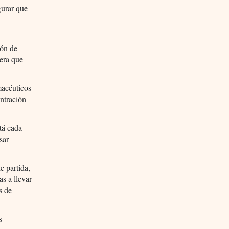
gurar que
ión de
cera que
macéuticos
ntración
tá cada
sar
e partida,
s a llevar
s de
s