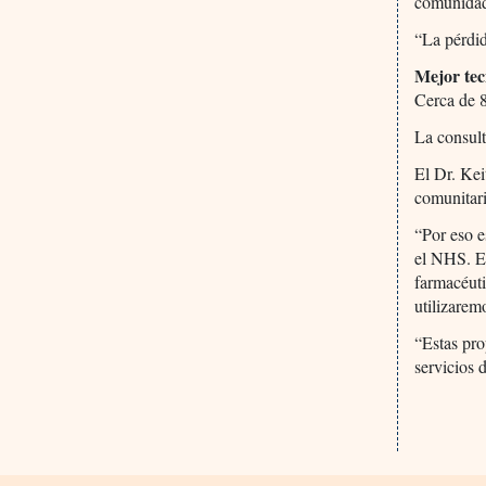
comunidad
“La pérdid
Mejor tec
Cerca de 
La consult
El Dr. Kei
comunitari
“Por eso e
el NHS. E
farmacéuti
utilizarem
“Estas pro
servicios 