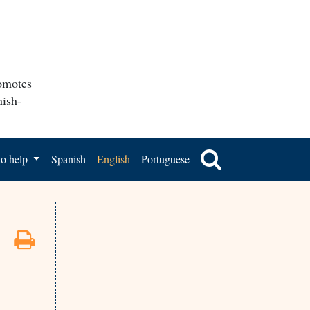
romotes
nish-
o help
Spanish
English
Portuguese