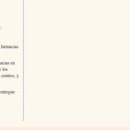
.
s farmacias
macias en
e los
 centros, y
 entregue