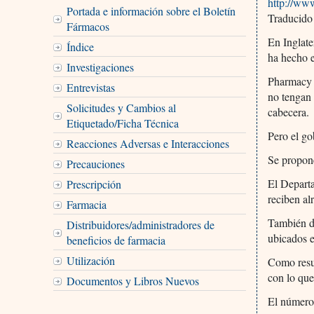
http://ww
Portada e información sobre el Boletín
Traducido
Fármacos
En Inglate
Índice
ha hecho e
Investigaciones
Pharmacy V
Entrevistas
no tengan 
Solicitudes y Cambios al
cabecera.
Etiquetado/Ficha Técnica
Pero el go
Reacciones Adversas e Interacciones
Se propone
Precauciones
El Departa
Prescripción
reciben a
Farmacia
También d
Distribuidores/administradores de
ubicados e
beneficios de farmacia
Utilización
Como resul
con lo que
Documentos y Libros Nuevos
El número