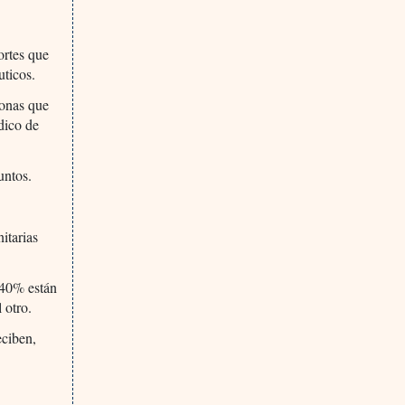
ortes que
uticos.
sonas que
dico de
untos.
itarias
 40% están
 otro.
eciben,