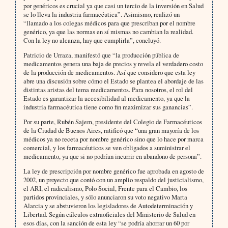
por genéricos es crucial ya que casi un tercio de la inversión en Salud
se lo lleva la industria farmacéutica”. Asimismo, realizó un
“llamado a los colegas médicos para que prescriban por el nombre
genérico, ya que las normas en sí mismas no cambian la realidad.
Con la ley no alcanza, hay que cumplirla”, concluyó.
Patricio de Urraza, manifestó que “la producción pública de
medicamentos genera una baja de precios y revela el verdadero costo
de la producción de medicamentos. Así que considero que esta ley
abre una discusión sobre cómo el Estado se plantea el abordaje de las
distintas aristas del tema medicamentos. Para nosotros, el rol del
Estado es garantizar la accesibilidad al medicamento, ya que la
industria farmacéutica tiene como fin maximizar sus ganancias”.
Por su parte, Rubén Sajem, presidente del Colegio de Farmacéuticos
de la Ciudad de Buenos Aires, ratificó que “una gran mayoría de los
médicos ya no receta por nombre genérico sino que lo hace por marca
comercial, y los farmacéuticos se ven obligados a suministrar el
medicamento, ya que si no podrían incurrir en abandono de persona”.
La ley de prescripción por nombre genérico fue aprobada en agosto de
2002, un proyecto que contó con un amplio respaldo del justicialismo,
el ARI, el radicalismo, Polo Social, Frente para el Cambio, los
partidos provinciales, y sólo anunciaron su voto negativo Marta
Alarcia y se abstuvieron los legisladores de Autodeterminación y
Libertad. Según cálculos extraoficiales del Ministerio de Salud en
esos días, con la sanción de esta ley “se podría ahorrar un 60 por