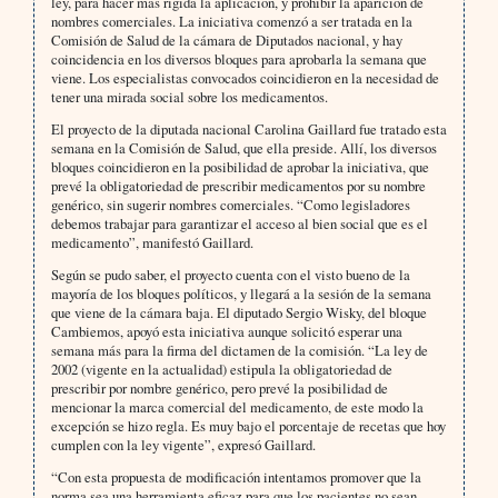
ley, para hacer más rígida la aplicación, y prohibir la aparición de
nombres comerciales. La iniciativa comenzó a ser tratada en la
Comisión de Salud de la cámara de Diputados nacional, y hay
coincidencia en los diversos bloques para aprobarla la semana que
viene. Los especialistas convocados coincidieron en la necesidad de
tener una mirada social sobre los medicamentos.
El proyecto de la diputada nacional Carolina Gaillard fue tratado esta
semana en la Comisión de Salud, que ella preside. Allí, los diversos
bloques coincidieron en la posibilidad de aprobar la iniciativa, que
prevé la obligatoriedad de prescribir medicamentos por su nombre
genérico, sin sugerir nombres comerciales. “Como legisladores
debemos trabajar para garantizar el acceso al bien social que es el
medicamento”, manifestó Gaillard.
Según se pudo saber, el proyecto cuenta con el visto bueno de la
mayoría de los bloques políticos, y llegará a la sesión de la semana
que viene de la cámara baja. El diputado Sergio Wisky, del bloque
Cambiemos, apoyó esta iniciativa aunque solicitó esperar una
semana más para la firma del dictamen de la comisión. “La ley de
2002 (vigente en la actualidad) estipula la obligatoriedad de
prescribir por nombre genérico, pero prevé la posibilidad de
mencionar la marca comercial del medicamento, de este modo la
excepción se hizo regla. Es muy bajo el porcentaje de recetas que hoy
cumplen con la ley vigente”, expresó Gaillard.
“Con esta propuesta de modificación intentamos promover que la
norma sea una herramienta eficaz para que los pacientes no sean