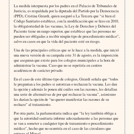
La medida interpuesta por los padres en el Palacio de Tribunales de
Justicia, es respaldada por la diputada del Partido por la Democracia
(PPD), Cristina Girardi, quien aseguró a La Tercera que “si bien el
Código Sanitario establece, con la modificación que se hizo en 2010,
la obligatoriedad de las vacunas, la Ley de Derechos y Deberes del
Paciente tiene un rango superior, que establece que las personas no
pueden ser obligadas a recibir ningún tipo de procedimiento médico”,
salvo en casos en que la vida del paciente esté en riesgo.
Una de las principales críticas que se le hace a la medida, que inició
una nueva versión de su campaña este 31 de agosto, es la imposición
que aseguran que existe para los colegios municipales a la hora de
administrar la vacuna. Caso que no se repetiría en centros
académicos de carácter privado.
En el caso de este último tipo de colegios, Girardi señala que “todos
le preguntan a los padres si autorizan o rechazan la vacuna. Les dan
la opción y además le ponen ahí cuáles son las razones, les detallan
una serie de alternativas de por qué rechazar la vacuna”, asimismo
les darían la opción de “no querer manifestar las razones de su
rechazo” al tratamiento.
Por otra parte, la parlamentaria indica que “la ley también obliga a
que la autoridad sanitaria informe adecuadamente a las personas que
se van a someter a cualquier tipo de tratamiento o procedimiento
médico”, hecho que no ocurriría en el caso de las circulares que
entrega el Minsal.