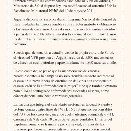
también prevenir las enfermedades asociadas al VPH en varones, el
Ministerio de Salud dispuso hoy una modificación al artículo 1° de la
Resolución Ministerial N°563 del 10 de mayo de 2011.
Aquella disposición incorporaba al Programa Nacional de Control de
Enfermedades Inmunoprevenibles con carácter gratuito y obligatorio
a las niñas de once años. Con esta modificación, los varones nacidos
a partir del año 2006 deberán recibir la vacuna al cumplir los 11 años.
Es decir, las primeras inmunizaciones en varones comenzarán el año
próximo.
Sucede que, de acuerdo a estadísticas de la propia cartera de Salud,
el virus del VPH provoca en Argentina cerca de 5.000 nuevos casos
de cáncer de cuello uterino y aproximadamente 1.800 muertes al año.
En ese contexto, se prevé que la incorporación de varones
preadolescentes a la campaña no sólo “tendría impacto indirecto al
disminuir la prevalencia de circulación del virus con consecuente
disminución de la enfermedad en la mujer” sino que también evitaría
para ellos el contagio de enfermedades asociadas al virus, como
cáncer de pene, ano, boca o verrugas genitales.
La vacuna que integra el calendario nacional es la cuadrivalente y
protege contra cuatro tipos del VPH: 16 y 18, que son responsables
del 70% de los casos de cáncer de cuello uterino; además de 6 y 11,
causantes de 9 de cada 10 casos de verrugas genitales. El virus del
papiloma humano se transmite por vía sexual, a través de las
mucosas, por lo que el preservativo ofrece una protección parcial.