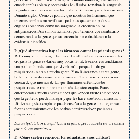
cuando tenías cólera y necesitabas los fluidos, tomaban la sangre de
la gente y muchas veces eso les mataba. Y creían que lo hacían bien.
Durante siglos. Cómo es posible que nosotros los humanos, que
tenemos cerebros maravillosos, podamos quedar atrapados en
engaños colectivos como las sangrías o la creencia en los
antipsicóticos. Así son los humanos, pero tenemos que combatirlo
demostrando a la gente que sus creencias no coinciden con la
evidencia científica.
P.
¿Qué alternativas hay a los fármacos contra las psicosis graves?
R.
Es muy simple: ningún fármaco. La alternativa a dar demasiadas
drogas a la gente es darles muy pocas. Si hiciésemos eso tendríamos
una población más sana que viviría más, porque las drogas
psiquiátricas matan a mucha gente. Y no lisiaríamos a tanta gente,
tanto físicamente como cerebralmente. Otra alternativa es darnos
cuenta de que muchas de las que llamamos enfermedades
psiquiátricas se tratan mejor a través de psicoterapia. Estas
enfermedades muchas veces tienen que ver con fuertes emociones
que la gente no puede manejar y que les hace asustados, ansiosos…
Utilizando psicoterapia se puede enseñar a la gente a manejar esos
fuertes sentimientos que les acaban convirtiendo en pacientes
psiquiátricos.
Los antipsicóticos tranquilizan a la gente, pero también les arrebatan
parte de sus emociones
P.
¿Cómo suelen responder los psiquiatras a sus críticas?