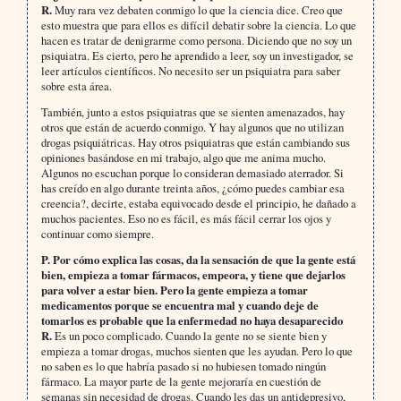
R.
Muy rara vez debaten conmigo lo que la ciencia dice. Creo que
esto muestra que para ellos es difícil debatir sobre la ciencia. Lo que
hacen es tratar de denigrarme como persona. Diciendo que no soy un
psiquiatra. Es cierto, pero he aprendido a leer, soy un investigador, se
leer artículos científicos. No necesito ser un psiquiatra para saber
sobre esta área.
También, junto a estos psiquiatras que se sienten amenazados, hay
otros que están de acuerdo conmigo. Y hay algunos que no utilizan
drogas psiquiátricas. Hay otros psiquiatras que están cambiando sus
opiniones basándose en mi trabajo, algo que me anima mucho.
Algunos no escuchan porque lo consideran demasiado aterrador. Si
has creído en algo durante treinta años, ¿cómo puedes cambiar esa
creencia?, decirte, estaba equivocado desde el principio, he dañado a
muchos pacientes. Eso no es fácil, es más fácil cerrar los ojos y
continuar como siempre.
P.
Por cómo explica las cosas, da la sensación de que la gente está
bien, empieza a tomar fármacos, empeora, y tiene que dejarlos
para volver a estar bien. Pero la gente empieza a tomar
medicamentos porque se encuentra mal y cuando deje de
tomarlos es probable que la enfermedad no haya desaparecido
R.
Es un poco complicado. Cuando la gente no se siente bien y
empieza a tomar drogas, muchos sienten que les ayudan. Pero lo que
no saben es lo que habría pasado si no hubiesen tomado ningún
fármaco. La mayor parte de la gente mejoraría en cuestión de
semanas sin necesidad de drogas. Cuando les das un antidepresivo,