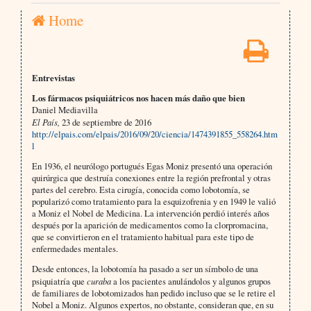
Home
Entrevistas
Los fármacos psiquiátricos nos hacen más daño que bien
Daniel Mediavilla
El País,
23 de septiembre de 2016
http://elpais.com/elpais/2016/09/20/ciencia/1474391855_558264.htm
l
En 1936, el neurólogo portugués Egas Moniz presentó una operación
quirúrgica que destruía conexiones entre la región prefrontal y otras
partes del cerebro. Esta cirugía, conocida como lobotomía, se
popularizó como tratamiento para la esquizofrenia y en 1949 le valió
a Moniz el Nobel de Medicina. La intervención perdió interés años
después por la aparición de medicamentos como la clorpromacina,
que se convirtieron en el tratamiento habitual para este tipo de
enfermedades mentales.
Desde entonces, la lobotomía ha pasado a ser un símbolo de una
psiquiatría que
curaba
a los pacientes anulándolos y algunos grupos
de familiares de lobotomizados han pedido incluso que se le retire el
Nobel a Moniz. Algunos expertos, no obstante, consideran que, en su