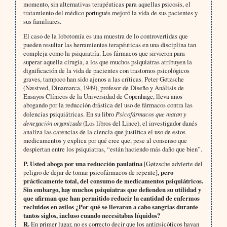
momento, sin alternativas terapéuticas para aquellas psicosis, el
tratamiento del médico portugués mejoró la vida de sus pacientes y
sus familiares.
El caso de la lobotomía es una muestra de lo controvertidas que
pueden resultar las herramientas terapéuticas en una disciplina tan
compleja como la psiquiatría. Los fármacos que sirvieron para
superar aquella cirugía, a los que muchos psiquiatras atribuyen la
dignificación de la vida de pacientes con trastornos psicológicos
graves, tampoco han sido ajenos a las críticas. Peter Gøtzsche
(Næstved, Dinamarca, 1949), profesor de Diseño y Análisis de
Ensayos Clínicos de la Universidad de Copenhage, lleva años
abogando por la reducción drástica del uso de fármacos contra las
dolencias psiquiátricas. En su libro
Psicofármacos que matan y
denegación organizada
(Los libros del Lince), el investigador danés
analiza las carencias de la ciencia que justifica el uso de estos
medicamentos y explica por qué cree que, pese al consenso que
despiertan entre los psiquiatras, “están haciendo más daño que bien”.
P.
Usted aboga por una reducción paulatina
[Gøtzsche advierte del
peligro de dejar de tomar psicofármacos de repente]
, pero
prácticamente total, del consumo de medicamentos psiquiátricos.
Sin embargo, hay muchos psiquiatras que defienden su utilidad y
que afirman que han permitido reducir la cantidad de enfermos
recluidos en asilos ¿Por qué se llevaron a cabo sangrías durante
tantos siglos, incluso cuando necesitabas líquidos?
R.
En primer lugar, no es correcto decir que los antipsicóticos hayan