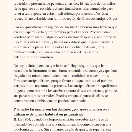
reducido la presencia de personas en asilos. El vaciado de los asilos
tiene que ver con consideraciones financieras. Era demasiado caro
tener a tanta gente en estas instituciones por muchos años. Esa
reducción no coincide con la introducción de fármacos antipsicóticos.
Los antipsicóticos son algunos de los medicamentos más tóxicos que
existen, aparte de la quimioterapia para el cáncer. Producen daño
cerebral permanente, algunas veces incluso después de un tiempo de
uso relativamente breve, y hacen más difícil que la gente vuelva a
vivir una vida plena. He llegado a la conclusión de que, muy
probablemente, nos iría mucho mejor si no utilizásemos
antipsicóticos en absoluto.
No soy la única persona que lo ve así. Hay psiquiatras que han
estudiado la literatura de una forma tan cuidadosa como yo y que han
llegado a la misma conclusión: que en realidad no necesitamos
fármacos antipsicóticos, porque frente a lo que implica el nombre,
antipsicótico, no curan las psicosis. Los antipsicóticos tranquilizan a
la gente, pero también les arrebatan parte de sus emociones, parte de
sus pensamientos normales. Puedes ver que algunos de ellos se
convierten en zombis, que no pueden hacer nada.
P.
Si estos fármacos son tan dañinos, ¿por qué comenzaron a
utilizarse de forma habitual en psiquiatría?
R.
En 1954, cuando la clorpromazina fue descubierta y llegó al
mercado. Se consideraba una mala droga, la comparaban con una
lobotomía química. Sin embargo, un año después, de repente, era