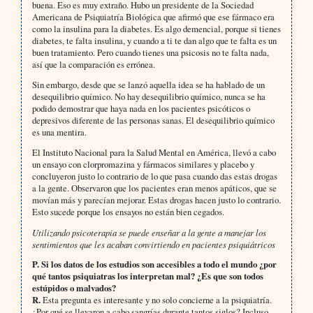
buena. Eso es muy extraño. Hubo un presidente de la Sociedad
Americana de Psiquiatría Biológica que afirmó que ese fármaco era
como la insulina para la diabetes. Es algo demencial, porque si tienes
diabetes, te falta insulina, y cuando a ti te dan algo que te falta es un
buen tratamiento. Pero cuando tienes una psicosis no te falta nada,
así que la comparación es errónea.
Sin embargo, desde que se lanzó aquella idea se ha hablado de un
desequilibrio químico. No hay desequilibrio químico, nunca se ha
podido demostrar que haya nada en los pacientes psicóticos o
depresivos diferente de las personas sanas. El desequilibrio químico
es una mentira.
El Instituto Nacional para la Salud Mental en América, llevó a cabo
un ensayo con clorpromazina y fármacos similares y placebo y
concluyeron justo lo contrario de lo que pasa cuando das estas drogas
a la gente. Observaron que los pacientes eran menos apáticos, que se
movían más y parecían mejorar. Estas drogas hacen justo lo contrario.
Esto sucede porque los ensayos no están bien cegados.
Utilizando psicoterapia se puede enseñar a la gente a manejar los
sentimientos que les acaban convirtiendo en pacientes psiquiátricos
P.
Si los datos de los estudios son accesibles a todo el mundo ¿por
qué tantos psiquiatras los interpretan mal? ¿Es que son todos
estúpidos o malvados?
R.
Esta pregunta es interesante y no solo concierne a la psiquiatría.
¿Por qué se llevaron a cabo sangrías durante tantos siglos? Incluso