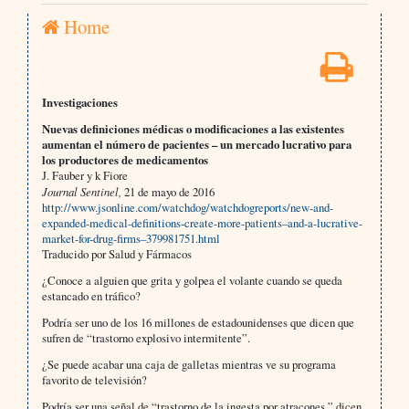
Home
Investigaciones
Nuevas definiciones médicas o modificaciones a las existentes
aumentan el número de pacientes – un mercado lucrativo para
los productores de medicamentos
J. Fauber y k Fiore
Journal Sentinel,
21 de mayo de 2016
http://www.jsonline.com/watchdog/watchdogreports/new-and-
expanded-medical-definitions-create-more-patients–and-a-lucrative-
market-for-drug-firms–379981751.html
Traducido por Salud y Fármacos
¿Conoce a alguien que grita y golpea el volante cuando se queda
estancado en tráfico?
Podría ser uno de los 16 millones de estadounidenses que dicen que
sufren de “trastorno explosivo intermitente”.
¿Se puede acabar una caja de galletas mientras ve su programa
favorito de televisión?
Podría ser una señal de “trastorno de la ingesta por atracones,” dicen