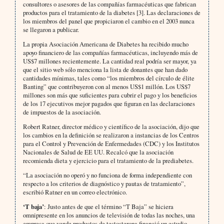
consultores o asesores de las compañías farmacéuticas que fabrican
productos para el tratamiento de la diabetes [3]. Las declaraciones de
los miembros del panel que propiciaron el cambio en el 2003 nunca
se llegaron a publicar.
La propia Asociación Americana de Diabetes ha recibido mucho
apoyo financiero de las compañías farmacéuticas, incluyendo más de
US$7 millones recientemente. La cantidad real podría ser mayor, ya
que el sitio web sólo menciona la lista de donantes que han dado
cantidades mínimas, tales como “los miembros del círculo de élite
Banting” que contribuyeron con al menos US$1 millón. Los US$7
millones son más que suficientes para cubrir el pago y los beneficios
de los 17 ejecutivos mejor pagados que figuran en las declaraciones
de impuestos de la asociación.
Robert Ratner, director médico y científico de la asociación, dijo que
los cambios en la definición se realizaron a instancias de los Centros
para el Control y Prevención de Enfermedades (CDC) y los Institutos
Nacionales de Salud de EE UU. Recalcó que la asociación
recomienda dieta y ejercicio para el tratamiento de la prediabetes.
“La asociación no operó y no funciona de forma independiente con
respecto a los criterios de diagnóstico y pautas de tratamiento”,
escribió Ratner en un correo electrónico.
‘T baja’
: Justo antes de que el término “T Baja” se hiciera
omnipresente en los anuncios de televisión de todas las noches, una
empresa que vende productos de testosterona financió un estudio