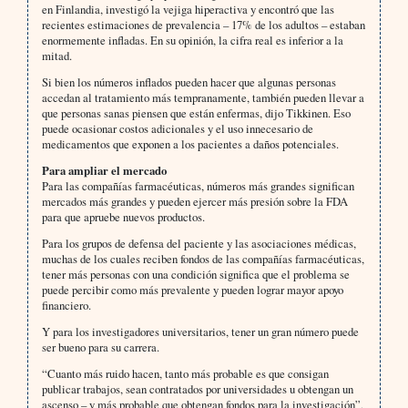
en Finlandia, investigó la vejiga hiperactiva y encontró que las
recientes estimaciones de prevalencia – 17% de los adultos – estaban
enormemente infladas. En su opinión, la cifra real es inferior a la
mitad.
Si bien los números inflados pueden hacer que algunas personas
accedan al tratamiento más tempranamente, también pueden llevar a
que personas sanas piensen que están enfermas, dijo Tikkinen. Eso
puede ocasionar costos adicionales y el uso innecesario de
medicamentos que exponen a los pacientes a daños potenciales.
Para ampliar el mercado
Para las compañías farmacéuticas, números más grandes significan
mercados más grandes y pueden ejercer más presión sobre la FDA
para que apruebe nuevos productos.
Para los grupos de defensa del paciente y las asociaciones médicas,
muchas de los cuales reciben fondos de las compañías farmacéuticas,
tener más personas con una condición significa que el problema se
puede percibir como más prevalente y pueden lograr mayor apoyo
financiero.
Y para los investigadores universitarios, tener un gran número puede
ser bueno para su carrera.
“Cuanto más ruido hacen, tanto más probable es que consigan
publicar trabajos, sean contratados por universidades u obtengan un
ascenso – y más probable que obtengan fondos para la investigación”,