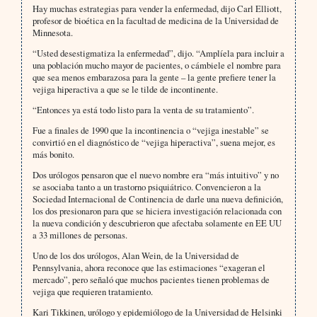
Hay muchas estrategias para vender la enfermedad, dijo Carl Elliott,
profesor de bioética en la facultad de medicina de la Universidad de
Minnesota.
“Usted desestigmatiza la enfermedad”, dijo. “Amplíela para incluir a
una población mucho mayor de pacientes, o cámbiele el nombre para
que sea menos embarazosa para la gente – la gente prefiere tener la
vejiga hiperactiva a que se le tilde de incontinente.
“Entonces ya está todo listo para la venta de su tratamiento”.
Fue a finales de 1990 que la incontinencia o “vejiga inestable” se
convirtió en el diagnóstico de “vejiga hiperactiva”, suena mejor, es
más bonito.
Dos urólogos pensaron que el nuevo nombre era “más intuitivo” y no
se asociaba tanto a un trastorno psiquiátrico. Convencieron a la
Sociedad Internacional de Continencia de darle una nueva definición,
los dos presionaron para que se hiciera investigación relacionada con
la nueva condición y descubrieron que afectaba solamente en EE UU
a 33 millones de personas.
Uno de los dos urólogos, Alan Wein, de la Universidad de
Pennsylvania, ahora reconoce que las estimaciones “exageran el
mercado”, pero señaló que muchos pacientes tienen problemas de
vejiga que requieren tratamiento.
Kari Tikkinen, urólogo y epidemiólogo de la Universidad de Helsinki