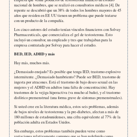
nacional de hombres, que se realizó en consultorios médicos [4]. De
repente se descubrió que un 38% de todos los hombres mayores de 45
años que residen en EE UU tienen un problema que puede tratarse
con un producto de la compañía.
Los cinco autores del estudio tenían vínculos financieros con Solvay
Pharmaceuticals, que comercializa el gel de testosterona. Esto
incluyó un consultor, un empleado y tres que trabajaban para la
empresa contratada por Solvay para hacer el estudio.
BED, IED, ADHD y más
Hay más, muchos más.
¿Demasiado enojado? Es posible que tenga IED, trastorno explosivo
intermitente. ¿Demasiado hambriento? Puede ser BED, trastorno de
ingesta por atracones. Está el trastorno de bajo deseo sexual en las
mujeres y el ADHD en adultos (una falta de concentración). Hay
trastornos de la vejiga hiperactiva (va mucho al baño), y el trastorno
disfórico premenstrual (una forma grave de síntomas premenstruales).
Si usted cree en la literatura médica, estos seis problemas, además
de bajos niveles de testosterona y la pre-diabetes, afectan a más de
180 millones de estadounidenses, una cifra equivalente al 77% de la
población adulta en Estados Unidos.
Sin embargo, estos problemas también pueden verse como
variaciones relativamente comunes que se han redefinido como