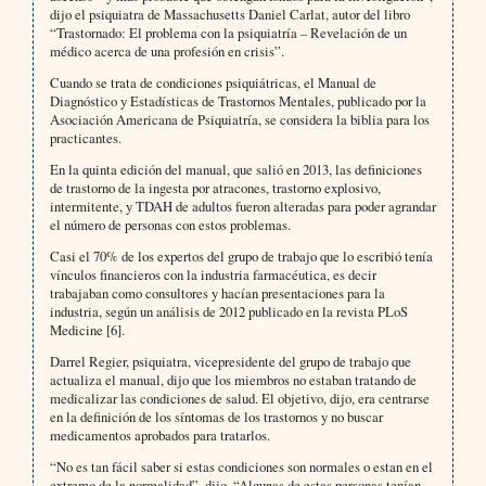
dijo el psiquiatra de Massachusetts Daniel Carlat, autor del libro
“Trastornado: El problema con la psiquiatría – Revelación de un
médico acerca de una profesión en crisis”.
Cuando se trata de condiciones psiquiátricas, el Manual de
Diagnóstico y Estadísticas de Trastornos Mentales, publicado por la
Asociación Americana de Psiquiatría, se considera la biblia para los
practicantes.
En la quinta edición del manual, que salió en 2013, las definiciones
de trastorno de la ingesta por atracones, trastorno explosivo,
intermitente, y TDAH de adultos fueron alteradas para poder agrandar
el número de personas con estos problemas.
Casi el 70% de los expertos del grupo de trabajo que lo escribió tenía
vínculos financieros con la industria farmacéutica, es decir
trabajaban como consultores y hacían presentaciones para la
industria, según un análisis de 2012 publicado en la revista PLoS
Medicine [6].
Darrel Regier, psiquiatra, vicepresidente del grupo de trabajo que
actualiza el manual, dijo que los miembros no estaban tratando de
medicalizar las condiciones de salud. El objetivo, dijo, era centrarse
en la definición de los síntomas de los trastornos y no buscar
medicamentos aprobados para tratarlos.
“No es tan fácil saber si estas condiciones son normales o estan en el
extremo de la normalidad”, dijo. “Algunas de estas personas tenían