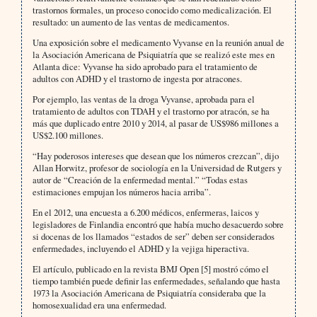
trastornos formales, un proceso conocido como medicalización. El
resultado: un aumento de las ventas de medicamentos.
Una exposición sobre el medicamento Vyvanse en la reunión anual de
la Asociación Americana de Psiquiatría que se realizó este mes en
Atlanta dice: Vyvanse ha sido aprobado para el tratamiento de
adultos con ADHD y el trastorno de ingesta por atracones.
Por ejemplo, las ventas de la droga Vyvanse, aprobada para el
tratamiento de adultos con TDAH y el trastorno por atracón, se ha
más que duplicado entre 2010 y 2014, al pasar de US$986 millones a
US$2.100 millones.
“Hay poderosos intereses que desean que los números crezcan”, dijo
Allan Horwitz, profesor de sociología en la Universidad de Rutgers y
autor de “Creación de la enfermedad mental.” “Todas estas
estimaciones empujan los números hacia arriba”.
En el 2012, una encuesta a 6.200 médicos, enfermeras, laicos y
legisladores de Finlandia encontró que había mucho desacuerdo sobre
si docenas de los llamados “estados de ser” deben ser considerados
enfermedades, incluyendo el ADHD y la vejiga hiperactiva.
El artículo, publicado en la revista BMJ Open [5] mostró cómo el
tiempo también puede definir las enfermedades, señalando que hasta
1973 la Asociación Americana de Psiquiatría consideraba que la
homosexualidad era una enfermedad.