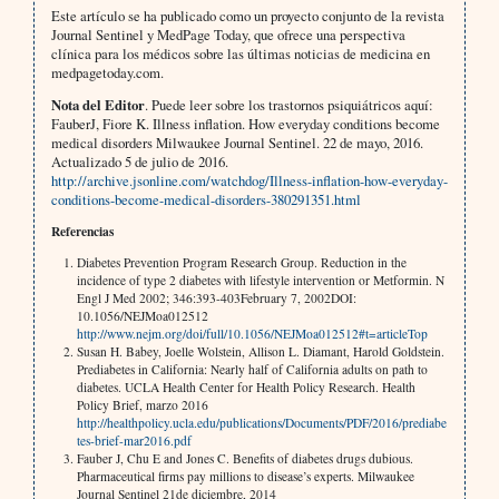
Este artículo se ha publicado como un proyecto conjunto de la revista
Journal Sentinel y MedPage Today, que ofrece una perspectiva
clínica para los médicos sobre las últimas noticias de medicina en
medpagetoday.com.
Nota del Editor
. Puede leer sobre los trastornos psiquiátricos aquí:
FauberJ, Fiore K. Illness inflation. How everyday conditions become
medical disorders Milwaukee Journal Sentinel. 22 de mayo, 2016.
Actualizado 5 de julio de 2016.
http://archive.jsonline.com/watchdog/Illness-inflation-how-everyday-
conditions-become-medical-disorders-380291351.html
Referencias
Diabetes Prevention Program Research Group. Reduction in the
incidence of type 2 diabetes with lifestyle intervention or Metformin. N
Engl J Med 2002; 346:393-403February 7, 2002DOI:
10.1056/NEJMoa012512
http://www.nejm.org/doi/full/10.1056/NEJMoa012512#t=articleTop
Susan H. Babey, Joelle Wolstein, Allison L. Diamant, Harold Goldstein.
Prediabetes in California: Nearly half of California adults on path to
diabetes. UCLA Health Center for Health Policy Research. Health
Policy Brief, marzo 2016
http://healthpolicy.ucla.edu/publications/Documents/PDF/2016/prediabe
tes-brief-mar2016.pdf
Fauber J, Chu E and Jones C. Benefits of diabetes drugs dubious.
Pharmaceutical firms pay millions to disease’s experts. Milwaukee
Journal Sentinel 21de diciembre, 2014