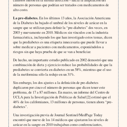
cambios fueron en la misma dirección – hacia la ampliación del
número de personas que podrían ser tratados con medicamentos de
alto costo.
La pre-diabetes.
En los últimos 13 años, la Asociación Americana
de la Diabetes ha bajado el umbral de los niveles de azúcar en la
sangre que se utilizan para definir la “pre-diabetes” dos veces, en
2003 y nuevamente en 2010. Médicos sin vínculos con la industria
farmacéutica, incluyendo los que han investigado estos temas, dicen
que la prediabetes es una etiqueta innecesaria que puede llevar a
sobre medicar a pacientes con medicamentos, exponiéndolos a
riesgos sin que haya prueba de que se van a beneficiar.
De hecho, un importante estudio publicado en 2002 demostró que una
combinación de dieta y ejercicio reduce las probabilidades de que la
prediabetes se convierta en diabetes en un 58%, mientras que el uso
de la metformina sólo la redujo en un 31%.
Sin embargo, los dos ajustes a la definición de pre-diabetes
duplicaron por cinco el número de personas que dicen tener este
problema, de 17 a 87 millones. En marzo, un informe del Centro de
UCLA para la Investigación de Políticas de Salud [2] estimó que el
46% de los californianos, 13 millones de personas, tienen ahora “pre-
diabetes”.
Una investigación previa de Journal Sentinel/MedPage Today
encontró que nueve de los 14 médicos que ajustaron los niveles de
azúcar en la sangre en 2010 trabajaban como conferenciantes,