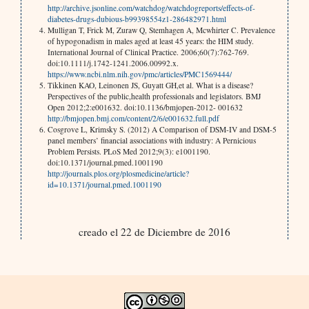
http://archive.jsonline.com/watchdog/watchdogreports/effects-of-
diabetes-drugs-dubious-b99398554z1-286482971.html
Mulligan T, Frick M, Zuraw Q, Stemhagen A, Mcwhirter C. Prevalence
of hypogonadism in males aged at least 45 years: the HIM study.
International Journal of Clinical Practice. 2006;60(7):762-769.
doi:10.1111/j.1742-1241.2006.00992.x.
https://www.ncbi.nlm.nih.gov/pmc/articles/PMC1569444/
Tikkinen KAO, Leinonen JS, Guyatt GH,et al. What is a disease?
Perspectives of the public,health professionals and legislators. BMJ
Open 2012;2:e001632. doi:10.1136/bmjopen-2012- 001632
http://bmjopen.bmj.com/content/2/6/e001632.full.pdf
Cosgrove L, Krimsky S. (2012) A Comparison of DSM-IV and DSM-5
panel members’ financial associations with industry: A Pernicious
Problem Persists. PLoS Med 2012;9(3): e1001190.
doi:10.1371/journal.pmed.1001190
http://journals.plos.org/plosmedicine/article?
id=10.1371/journal.pmed.1001190
creado el 22 de Diciembre de 2016