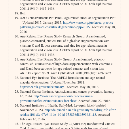
degeneration and vision loss: AREDS report no. 8. Arch Ophthalmol.
2001;119(10):1417-1436.
Ibid.
AAO Retina/Vitreous PPP Panel. Age-related macular degeneration PPP
– Updated 2015. January 2015.
http://www.aao.org/preferred-practice-
pattern/age-related-macular- degeneration-ppp-2015
. Accessed May 18,
2016.
Age-Related Eye Disease Study Research Group. A randomized,
placebo-controlled, clinical trial of high-dose supplementation with
vitamins C and E, beta carotene, and zinc for age-related macular
degeneration and vision loss: AREDS report no. 8. Arch Ophthalmol.
2001;119(10):1417-1436.
Age-Related Eye Disease Study Group. A randomized, placebo-
controlled, clinical trial of high-dose supplementation with vitamins C
and E and beta carotene for age-related cataract and vision loss.
AREDS Report No. 9. Arch Ophthalmol. 2001;199 (10):1439-1452.
National Eye Institute. The AREDS formulation and age-related
macular degeneration. Updated November 2011.
https://nei.nih.gov/amd/summary
. Accessed May 18, 2016.
National Cancer Institute. Antioxidants and cancer prevention. January
16, 2014.
http://www.cancer.gov/about- cancer/causes-
prevention/risk/diet/antioxidants-fact-sheet
. Accessed June 22, 2016.
National Institutes of Health. DailyMed. Levaquin label (updated
November 2015).
http://dailymed.nlm.nih.gov/dailymed/drugInfo.cfm?
setid=a1f01e8e-97e9-11de- b91d-553856d89593#S1.13
. Accessed
February 16, 2016.
The Age-Related Eye Disease Study 2 (AREDS2) Randomized Clinical
Trial. Lutein + zeaxanthin and omega-3 fatty acids for age-related