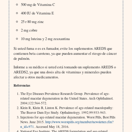
500 mg de Vitamina C
400 IU de Vitamina E
25 r 80 mg zinc
2 mg cobre
10 mg luteina y 2 mg zeaxantina
Si usted fuma o es ex fumador, evite los suplementos AREDS que
contienen beta caroteno, ya que pueden aumentar el riesgo de cáncer
de pulmón.
Informe a su médico si usted está tomando un suplemento AREDS o
AREDS2, ya que una dosis alta de vitaminas y minerales pueden
afectar a otros medicamentos.
Referencias
The Eye Diseases Prevalence Research Group. Prevalence of age-
related macular degeneration in the United States. Arch Ophthalmol.
2004;122:564-572.
Klein R, Klein B, Linton K. Prevalence of age-related maculopathy:
The Beaver Dam Eye Study. Opthalmology. 1992;99:933-943.
Injections for age-related macular degeneration. Worst Pills, Best Pills
News. June 2015.
http://www.worstpills.org/member/newsletter.cfm?
n_id=971
. Accessed May 18, 2016.
National Eye Institute. The AREDS formulation and age-related