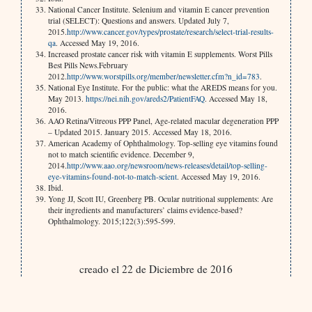
National Cancer Institute. Selenium and vitamin E cancer prevention
trial (SELECT): Questions and answers. Updated July 7,
2015.
http://www.cancer.gov/types/prostate/research/select-trial-results-
qa
. Accessed May 19, 2016.
Increased prostate cancer risk with vitamin E supplements. Worst Pills
Best Pills News.February
2012.
http://www.worstpills.org/member/newsletter.cfm?n_id=783
.
National Eye Institute. For the public: what the AREDS means for you.
May 2013.
https://nei.nih.gov/areds2/PatientFAQ
. Accessed May 18,
2016.
AAO Retina/Vitreous PPP Panel, Age-related macular degeneration PPP
– Updated 2015. January 2015. Accessed May 18, 2016.
American Academy of Ophthalmology. Top-selling eye vitamins found
not to match scientific evidence. December 9,
2014.
http://www.aao.org/newsroom/news-releases/detail/top-selling-
eye-vitamins-found-not-to-match-scient
. Accessed May 19, 2016.
Ibid.
Yong JJ, Scott IU, Greenberg PB. Ocular nutritional supplements: Are
their ingredients and manufacturers’ claims evidence-based?
Ophthalmology. 2015;122(3):595-599.
creado el 22 de Diciembre de 2016