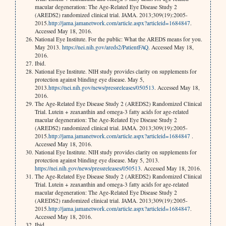
macular degeneration: The Age-Related Eye Disease Study 2
(AREDS2) randomized clinical trial. JAMA. 2013;309(19):2005-
2015.
http://jama.jamanetwork.com/article.aspx?articleid=1684847
.
Accessed May 18, 2016.
National Eye Institute. For the public: What the AREDS means for you.
May 2013.
https://nei.nih.gov/areds2/PatientFAQ
. Accessed May 18,
2016.
Ibid.
National Eye Institute. NIH study provides clarity on supplements for
protection against blinding eye disease. May 5,
2013.
https://nei.nih.gov/news/pressreleases/050513
. Accessed May 18,
2016.
The Age-Related Eye Disease Study 2 (AREDS2) Randomized Clinical
Trial. Lutein + zeaxanthin and omega-3 fatty acids for age-related
macular degeneration: The Age-Related Eye Disease Study 2
(AREDS2) randomized clinical trial. JAMA. 2013;309(19):2005-
2015.
http://jama.jamanetwork.com/article.aspx?articleid=1684847
.
Accessed May 18, 2016.
National Eye Institute. NIH study provides clarity on supplements for
protection against blinding eye disease. May 5, 2013.
https://nei.nih.gov/news/pressreleases/050513
. Accessed May 18, 2016.
The Age-Related Eye Disease Study 2 (AREDS2) Randomized Clinical
Trial. Lutein + zeaxanthin and omega-3 fatty acids for age-related
macular degeneration: The Age-Related Eye Disease Study 2
(AREDS2) randomized clinical trial. JAMA. 2013;309(19):2005-
2015.
http://jama.jamanetwork.com/article.aspx?articleid=1684847
.
Accessed May 18, 2016.
Ibid.