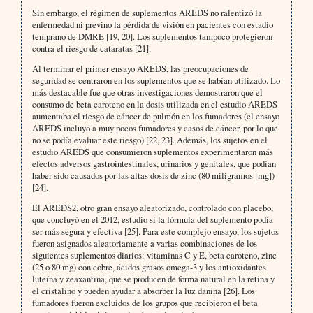
Sin embargo, el régimen de suplementos AREDS no ralentizó la
enfermedad ni previno la pérdida de visión en pacientes con estadio
temprano de DMRE [19, 20]. Los suplementos tampoco protegieron
contra el riesgo de cataratas [21].
Al terminar el primer ensayo AREDS, las preocupaciones de
seguridad se centraron en los suplementos que se habían utilizado. Lo
más destacable fue que otras investigaciones demostraron que el
consumo de beta caroteno en la dosis utilizada en el estudio AREDS
aumentaba el riesgo de cáncer de pulmón en los fumadores (el ensayo
AREDS incluyó a muy pocos fumadores y casos de cáncer, por lo que
no se podía evaluar este riesgo) [22, 23]. Además, los sujetos en el
estudio AREDS que consumieron suplementos experimentaron más
efectos adversos gastrointestinales, urinarios y genitales, que podían
haber sido causados por las altas dosis de zinc (80 miligramos [mg])
[24].
El AREDS2, otro gran ensayo aleatorizado, controlado con placebo,
que concluyó en el 2012, estudio si la fórmula del suplemento podía
ser más segura y efectiva [25]. Para este complejo ensayo, los sujetos
fueron asignados aleatoriamente a varias combinaciones de los
siguientes suplementos diarios: vitaminas C y E, beta caroteno, zinc
(25 o 80 mg) con cobre, ácidos grasos omega-3 y los antioxidantes
luteína y zeaxantina, que se producen de forma natural en la retina y
el cristalino y pueden ayudar a absorber la luz dañina [26]. Los
fumadores fueron excluidos de los grupos que recibieron el beta