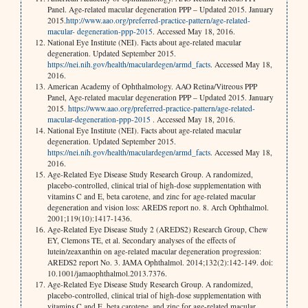
Panel. Age-related macular degeneration PPP – Updated 2015. January
2015.
http://www.aao.org/preferred-practice-pattern/age-related-
macular- degeneration-ppp-2015
. Accessed May 18, 2016.
National Eye Institute (NEI). Facts about age-related macular
degeneration. Updated September 2015.
https://nei.nih.gov/health/maculardegen/armd_facts
. Accessed May 18,
2016.
American Academy of Ophthalmology. AAO Retina/Vitreous PPP
Panel, Age-related macular degeneration PPP – Updated 2015. January
2015.
https://www.aao.org/preferred-practice-pattern/age-related-
macular-degeneration-ppp-2015
. Accessed May 18, 2016.
National Eye Institute (NEI). Facts about age-related macular
degeneration. Updated September 2015.
https://nei.nih.gov/health/maculardegen/armd_facts
. Accessed May 18,
2016.
Age-Related Eye Disease Study Research Group. A randomized,
placebo-controlled, clinical trial of high-dose supplementation with
vitamins C and E, beta carotene, and zinc for age-related macular
degeneration and vision loss: AREDS report no. 8. Arch Ophthalmol.
2001;119(10):1417-1436.
Age-Related Eye Disease Study 2 (AREDS2) Research Group, Chew
EY, Clemons TE, et al. Secondary analyses of the effects of
lutein/zeaxanthin on age-related macular degeneration progression:
AREDS2 report No. 3. JAMA Ophthalmol. 2014;132(2):142-149. doi:
10.1001/jamaophthalmol.2013.7376.
Age-Related Eye Disease Study Research Group. A randomized,
placebo-controlled, clinical trial of high-dose supplementation with
vitamins C and E, beta carotene, and zinc for age-related macular