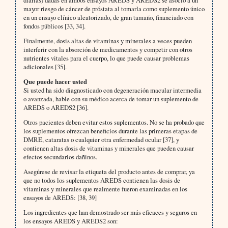
diarias) dadas en ambos ensayos AREDS y AREDS2 se asoció a un
mayor riesgo de cáncer de próstata al tomarla como suplemento único
en un ensayo clínico aleatorizado, de gran tamaño, financiado con
fondos públicos [33, 34].
Finalmente, dosis altas de vitaminas y minerales a veces pueden
interferir con la absorción de medicamentos y competir con otros
nutrientes vitales para el cuerpo, lo que puede causar problemas
adicionales [35].
Que puede hacer usted
Si usted ha sido diagnosticado con degeneración macular intermedia
o avanzada, hable con su médico acerca de tomar un suplemento de
AREDS o AREDS2 [36].
Otros pacientes deben evitar estos suplementos. No se ha probado que
los suplementos ofrezcan beneficios durante las primeras etapas de
DMRE, cataratas o cualquier otra enfermedad ocular [37], y
contienen altas dosis de vitaminas y minerales que pueden causar
efectos secundarios dañinos.
Asegúrese de revisar la etiqueta del producto antes de comprar, ya
que no todos los suplementos AREDS contienen las dosis de
vitaminas y minerales que realmente fueron examinadas en los
ensayos de AREDS:
[38, 39]
Los ingredientes que han demostrado ser más eficaces y seguros en
los ensayos AREDS y AREDS2 son: