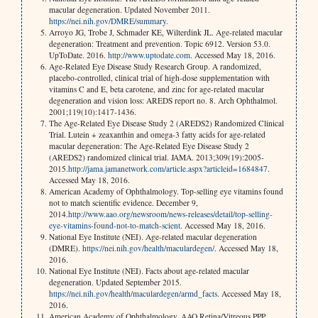
macular degeneration. Updated November 2011.
https://nei.nih.gov/DMRE/summary
.
Arroyo JG, Trobe J, Schmader KE, Wilterdink JL. Age-related macular
degeneration: Treatment and prevention. Topic 6912. Version 53.0.
UpToDate. 2016.
http://www.uptodate.com
. Accessed May 18, 2016.
Age-Related Eye Disease Study Research Group. A randomized,
placebo-controlled, clinical trial of high-dose supplementation with
vitamins C and E, beta carotene, and zinc for age-related macular
degeneration and vision loss: AREDS report no. 8. Arch Ophthalmol.
2001;119(10):1417-1436.
The Age-Related Eye Disease Study 2 (AREDS2) Randomized Clinical
Trial. Lutein + zeaxanthin and omega-3 fatty acids for age-related
macular degeneration: The Age-Related Eye Disease Study 2
(AREDS2) randomized clinical trial. JAMA. 2013;309(19):2005-
2015.
http://jama.jamanetwork.com/article.aspx?articleid=1684847
.
Accessed May 18, 2016.
American Academy of Ophthalmology. Top-selling eye vitamins found
not to match scientific evidence. December 9,
2014.
http://www.aao.org/newsroom/news-releases/detail/top-selling-
eye-vitamins-found-not-to-match-scient
. Accessed May 18, 2016.
National Eye Institute (NEI). Age-related macular degeneration
(DMRE).
https://nei.nih.gov/health/maculardegen/
. Accessed May 18,
2016.
National Eye Institute (NEI). Facts about age-related macular
degeneration. Updated September 2015.
https://nei.nih.gov/health/maculardegen/armd_facts
. Accessed May 18,
2016.
American Academy of Ophthalmology. AAO Retina/Vitreous PPP