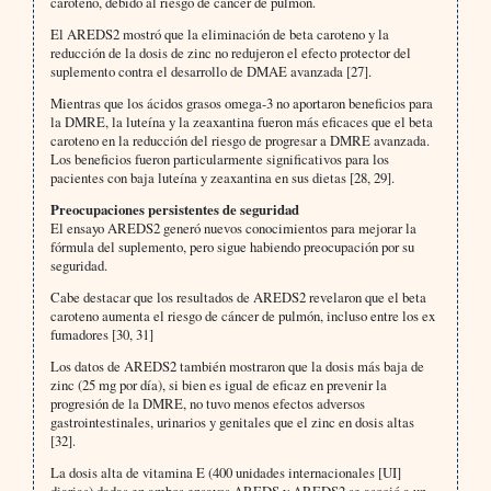
caroteno, debido al riesgo de cáncer de pulmón.
El AREDS2 mostró que la eliminación de beta caroteno y la
reducción de la dosis de zinc no redujeron el efecto protector del
suplemento contra el desarrollo de DMAE avanzada [27].
Mientras que los ácidos grasos omega-3 no aportaron beneficios para
la DMRE, la luteína y la zeaxantina fueron más eficaces que el beta
caroteno en la reducción del riesgo de progresar a DMRE avanzada.
Los beneficios fueron particularmente significativos para los
pacientes con baja luteína y zeaxantina en sus dietas [28, 29].
Preocupaciones persistentes de seguridad
El ensayo AREDS2 generó nuevos conocimientos para mejorar la
fórmula del suplemento, pero sigue habiendo preocupación por su
seguridad.
Cabe destacar que los resultados de AREDS2 revelaron que el beta
caroteno aumenta el riesgo de cáncer de pulmón, incluso entre los ex
fumadores [30, 31]
Los datos de AREDS2 también mostraron que la dosis más baja de
zinc (25 mg por día), si bien es igual de eficaz en prevenir la
progresión de la DMRE, no tuvo menos efectos adversos
gastrointestinales, urinarios y genitales que el zinc en dosis altas
[32].
La dosis alta de vitamina E (400 unidades internacionales [UI]