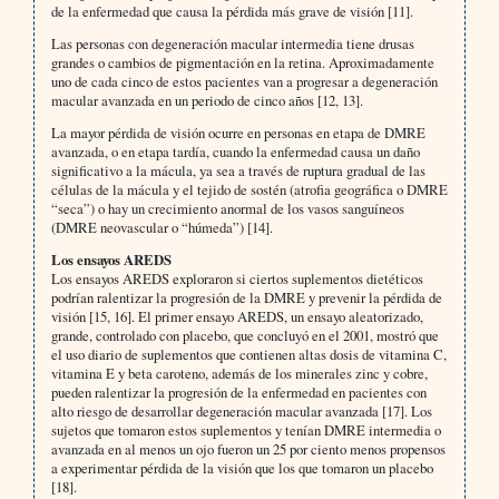
de la enfermedad que causa la pérdida más grave de visión [11].
Las personas con degeneración macular intermedia tiene drusas
grandes o cambios de pigmentación en la retina. Aproximadamente
uno de cada cinco de estos pacientes van a progresar a degeneración
macular avanzada en un periodo de cinco años [12, 13].
La mayor pérdida de visión ocurre en personas en etapa de DMRE
avanzada, o en etapa tardía, cuando la enfermedad causa un daño
significativo a la mácula, ya sea a través de ruptura gradual de las
células de la mácula y el tejido de sostén (atrofia geográfica o DMRE
“seca”) o hay un crecimiento anormal de los vasos sanguíneos
(DMRE neovascular o “húmeda”) [14].
Los ensayos AREDS
Los ensayos AREDS exploraron si ciertos suplementos dietéticos
podrían ralentizar la progresión de la DMRE y prevenir la pérdida de
visión [15, 16]. El primer ensayo AREDS, un ensayo aleatorizado,
grande, controlado con placebo, que concluyó en el 2001, mostró que
el uso diario de suplementos que contienen altas dosis de vitamina C,
vitamina E y beta caroteno, además de los minerales zinc y cobre,
pueden ralentizar la progresión de la enfermedad en pacientes con
alto riesgo de desarrollar degeneración macular avanzada [17]. Los
sujetos que tomaron estos suplementos y tenían DMRE intermedia o
avanzada en al menos un ojo fueron un 25 por ciento menos propensos
a experimentar pérdida de la visión que los que tomaron un placebo
[18].