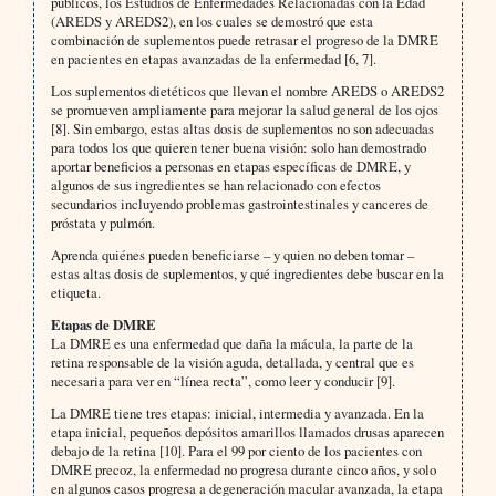
públicos, los Estudios de Enfermedades Relacionadas con la Edad
(AREDS y AREDS2), en los cuales se demostró que esta
combinación de suplementos puede retrasar el progreso de la DMRE
en pacientes en etapas avanzadas de la enfermedad [6, 7].
Los suplementos dietéticos que llevan el nombre AREDS o AREDS2
se promueven ampliamente para mejorar la salud general de los ojos
[8]. Sin embargo, estas altas dosis de suplementos no son adecuadas
para todos los que quieren tener buena visión: solo han demostrado
aportar beneficios a personas en etapas específicas de DMRE, y
algunos de sus ingredientes se han relacionado con efectos
secundarios incluyendo problemas gastrointestinales y canceres de
próstata y pulmón.
Aprenda quiénes pueden beneficiarse – y quien no deben tomar –
estas altas dosis de suplementos, y qué ingredientes debe buscar en la
etiqueta.
Etapas de DMRE
La DMRE es una enfermedad que daña la mácula, la parte de la
retina responsable de la visión aguda, detallada, y central que es
necesaria para ver en “línea recta”, como leer y conducir [9].
La DMRE tiene tres etapas: inicial, intermedia y avanzada. En la
etapa inicial, pequeños depósitos amarillos llamados drusas aparecen
debajo de la retina [10]. Para el 99 por ciento de los pacientes con
DMRE precoz, la enfermedad no progresa durante cinco años, y solo
en algunos casos progresa a degeneración macular avanzada, la etapa