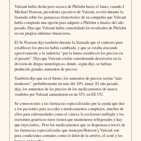
Valeant había dicho poco acerca de Philidor hasta el lunes, cuando J.
Michael Pearson, presidente ejecutivo de Valeant, reveló durante la
llamada sobre las ganancias trimestrales de su compañía que Valeant
había comprado una opción para adquirir a Philidor a finales del año
pasado. Dijo que Valeant había consolidado los resultados de Philidor
en sus propios informes financieros.
El Sr. Pearson dijo también durante la llamada que el contexto para
establecer los precios había cambiado, y que se estaba atacando
agresivamente a la industria “por la forma establecer los precios en
el pasado”. Dijo que Valeant estaba considerando desinvertir en la
división de drogas neurológicas, donde, según dijo, se habían
producido grandes aumentos de precios.
También dijo que en el futuro, los aumentos de precios serían “más
modestos”, probablemente no más del 10% anual. El año pasado,
dijo, los aumentos de los precios de los medicamentos de marca
vendidos por Valeant aumentaron en un 32% en EE UU.
Se conocen más a las farmacias especializadas por la ayuda que dan
a los pacientes para acceder a medicamentos complejos, muchos de
ellos para enfermedades como el cáncer, la esclerosis múltiple y los
trastornos genéticos raros tienen que mantenerse refrigerados y hay
que inyectarlos,. Pero los medicamentos que se dispensan a través de
las farmacias especializadas que manejan Horizon y Valeant son
para condiciones comunes como el dolor de la artritis, el acné y los
hongos en las uñas.