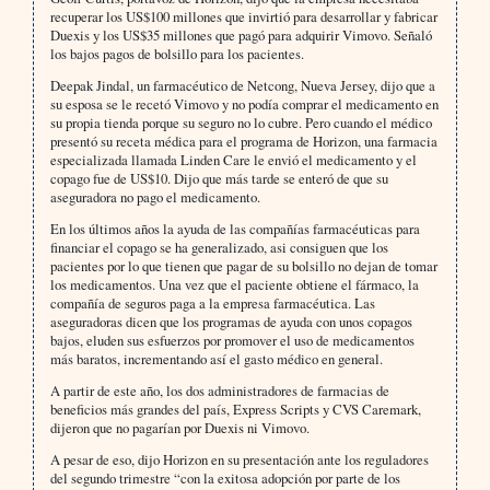
recuperar los US$100 millones que invirtió para desarrollar y fabricar
Duexis y los US$35 millones que pagó para adquirir Vimovo. Señaló
los bajos pagos de bolsillo para los pacientes.
Deepak Jindal, un farmacéutico de Netcong, Nueva Jersey, dijo que a
su esposa se le recetó Vimovo y no podía comprar el medicamento en
su propia tienda porque su seguro no lo cubre. Pero cuando el médico
presentó su receta médica para el programa de Horizon, una farmacia
especializada llamada Linden Care le envió el medicamento y el
copago fue de US$10. Dijo que más tarde se enteró de que su
aseguradora no pago el medicamento.
En los últimos años la ayuda de las compañías farmacéuticas para
financiar el copago se ha generalizado, asi consiguen que los
pacientes por lo que tienen que pagar de su bolsillo no dejan de tomar
los medicamentos. Una vez que el paciente obtiene el fármaco, la
compañía de seguros paga a la empresa farmacéutica. Las
aseguradoras dicen que los programas de ayuda con unos copagos
bajos, eluden sus esfuerzos por promover el uso de medicamentos
más baratos, incrementando así el gasto médico en general.
A partir de este año, los dos administradores de farmacias de
beneficios más grandes del país, Express Scripts y CVS Caremark,
dijeron que no pagarían por Duexis ni Vimovo.
A pesar de eso, dijo Horizon en su presentación ante los reguladores
del segundo trimestre “con la exitosa adopción por parte de los