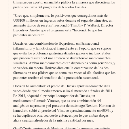
trimestre, en agosto, un analista pidió a la empresa que discutiera los
puntos positivos del programa de Recetas Fáciles.
“Creo que, simplemente, lo positivo es que conseguimos más de
US$100 millones en ingresos netos durante el segundo trimestre, un
aumento rápido de recetas”, respondió Timothy P. Walbert, Director
Ejecutivo. Añadió que el programa está “haciendo lo que los
pacientes necesitan”
Duexis es una combinación de ibuprofeno, un fármaco anti-
inflamatorio, y famotidina, el ingrediente en Pepcid, que se supone
que evita los problemas gastrointestinales graves e incluso letales
que pueden resultar del uso crónico de ibuprofeno o medicamentos
similares. Ambos medicamentos están disponibles como genéricos, y
se venden sin receta. Horizon dice que la combinación de los dos
fármacos en una píldora que se toma tres veces al día, facilita que los
pacientes reciban el beneficio de la protección estomacal.
Horizon ha aumentado el precio de Duexis aproximadamente diez
veces desde que el medicamento salió al mercado a finales de 2011.
En 2013, adquirió al principal competidor de Duexis, un
medicamento llamado Vimovo, que es una combinación del
analgésico naproxeno y el protector de estómago Nexium. Horizon de
inmediato subió el precio del Vimovo aproximadamente un 600%, y
se ha duplicado otra vez desde entonces, por lo que ambas drogas
ahora cuestan alrededor de la misma cantidad por mes.
Geoff Curtis, portavoz de Horizon, dijo que la empresa necesitaba