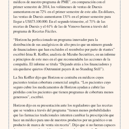
médicos de nuestro programa de PME”, en comparación con el
primer semestre de 2014, los volúmenes de ventas de Duexis
aumentaron en un 72% en el primer semestre de este año. En dólares,
las ventas de Duexis aumentaron 131% en el primer semestre para
llegar a US$73.100.000. En el segundo trimestre, el 71% de las
recetas de Duexis y el 61% de las de Vimovo fueron a través del
programa de Recetas Fáciles.
“Horizon ha perfeccionado un programa innovador para la
distribución de sus analgésicos de alto precio que un número grande
de financiadores que han excluidos el reembolso por parte de rtantes”
escribió Irina R. Koffler, analista de Mizuho Securities, en un informe
a principios de este mes en el que recomendaba las acciones de la
compañía. El informe se titula “Dejando atrás a los financiadores y
sin quedarse quietos (Outrunnint payers & no Standing Still”).
La Sra Koffler dijo que Horizon se centraba en médicos cuyos
pacientes tenían cobertura comercial amplia. “Los pacientes cuyo
seguro cubre los medicamentos de Horizon ayudan a cubrir las
pérdidas con los pacientes que tienen programas de cobertura menos
generosos”, escribió.
Horizon dijo en su presentación ante los reguladores que las recetas
que se venden a través del programa “tienen menos probabilidades
que las farmacias tradicionales intenten cambiar la prescripción que
hace un médico para uno de nuestros productos por un genérico o un
producto de marca de venta sin receta”. Dijo que si no fueran capaces