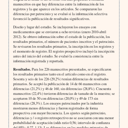
manuscritos en que hay diferencias entre la información de los
registros y la que aparece en los artículos. Se compararon las
diferencias por patrocinio y se evaluó si la información selectiva
favoreció la publicación de resultados significativos.
Diseño y lugar del estudio. Se incluyeron los ensayos con
medicamentos que se enviaron a ocho revistas (enero 2010-abril
2012). Se obtuvo información sobre el estado de la publicación, los
resultados primarios, el número de pacientes inscritos y el patrocinio.
Se revisaron los resultados primarios, la inscripción en los registros y
el momento de registro. El registro prospectivo incluyó la inscripción
antes del inicio del estudio. Se evaluó la consistencia entre la
información registrada y reportada.
Resultados.
Para los 226 manuscritos presentados, se especificaron
los resultados primarios tanto en el artículo como en el registro.
Sesenta y seis de los 226 (29,2%) tenían diferencias de resultados
primarios. Se aceptó la publicación de 14 de 66 manuscritos con
diferencias (21,2%) y 46 de 160, sin diferencias (28,8%). Cincuenta
manuscritos (22,4%) tuvieron diferencias de tamaño de la muestra; se
aceptaron 10 de 50 con diferencias (20,0%) y 49 de 173 sin
diferencias (28,3%). Los ensayos patrocinados por la industria
mostraron menos diferencias y fueron registrados de forma
prospectiva con mayor frecuencia. Los ajustes según patrocinio,
diferencias y / o registro retrospectivo no se asociaron con una menor
probabilidad de aceptación (odds ratio 0,56; intervalo de confianza
del 95%: 0,27, 1,13). Las diferencias en las medidas primarias de