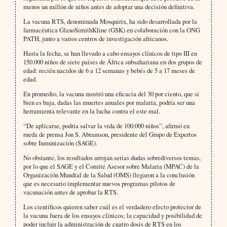
menos un millón de niños antes de adoptar una decisión definitiva.
La vacuna RTS, denominada Mosquirix, ha sido desarrollada por la
farmacéutica GlaxoSimithKline (GSK) en colaboración con la ONG
PATH, junto a varios centros de investigación africanos.
Hasta la fecha, se han llevado a cabo ensayos clínicos de tipo III en
150.000 niños de siete países de África subsahariana en dos grupos de
edad: recién nacidos de 6 a 12 semanas y bebés de 5 a 17 meses de
edad.
En promedio, la vacuna mostró una eficacia del 30 por ciento, que si
bien es baja, dadas las muertes anuales por malaria, podría ser una
herramienta relevante en la lucha contra el este mal.
“De aplicarse, podría salvar la vida de 100.000 niños”, afirmó en
rueda de prensa Jon S. Abramson, presidente del Grupo de Expertos
sobre Inmunización (SAGE).
No obstante, los resultados arrojan serias dudas sobrediversos temas,
por lo que el SAGE y el Comité Asesor sobre Malaria (MPAC) de la
Organización Mundial de la Salud (OMS) llegaron a la conclusión
que es necesario implementar nuevos programas pilotos de
vacunación antes de aprobar la RTS.
Los científicos quieren saber cuál es el verdadero efecto protector de
la vacuna fuera de los ensayos clínicos; la capacidad y posibilidad de
poder incluir la administración de cuatro dosis de RTS en los