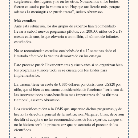
surgieron en dos lugares y no en los otros. No sabemos si los brotes
fueron causados por la vacuna o no. Hay que analizarlo más, porque
además la meningitis se puede tratar”, indicó Abramson.
Más estudios
Ante esta situación, los dos grupos de expertos han recomendado
llevar a cabo 5 nuevos programas pilotos, con 200.000 niños de 5 a 17
meses cada uno, lo que elevaría a un millón, el número de infantes
estudiados.
No se recomiendan estudios con bebés de 6 a 12 semanas dado el
limitado efecto de la vacuna demostrado en los ensayos.
Este proceso puede llevar entre tres y cinco años si se organizan bien
los programas y, sobre todo, si se cuenta con los fondos para
implementarlos.
La vacuna tiene un coste de US$5 dólares por dosis, unos US$20 por
niño, que si bien es una suma considerable, de funcionar “sería una de
las intervenciones coste-beneficio más importantes de los últimos
tiempos”, aseveró Abramson.
Los científicos piden a la OMS que supervise dichos programas, y de
hecho, la directora general de la institución, Margaret Chan, debe aún
decidir si acepta o no las recomendaciones de los expertos, aunque si
no lo hiciera sería la primera vez que no acataría el parecer de los
científicos.