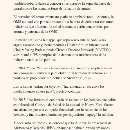
también debería darse a conocer si se aprueba la segunda parte del
párrafo sobre las manufacturas de tabaco y de armas.
El borrador del texto propuesto y aún no aprobado reza: “Además, la
OMS actuará con particular cautela a la hora de colaborar con otras
industrias que afecten a la salud humana o estén concernidas por
normas y patrones de la OMS”.
La médica Kavitha Kolappa, que representó ante la AMS a las
organizaciones no gubernamentales Health Action International
(Hai) y Young Professionals Chronic Disease Network (YP/CDN),
suministró a IPS ejemplos de la denunciada interferencia de la
industria en la salud pública.
En 2014, “unas 25 firmas farmacéuticas aparecieron implicadas en
una campaña planificada para obstruir un borrador de reformas a la
política de propiedad intelectual de Sudáfrica”, dijo.
Las reformas tenían por objetivo “incrementar el acceso a los
medicamentos en ese país”, precisó Kolappa.
En 2013, “los límites al contenido de azúcar en las bebidas que había
establecido el Consejo de Salud de la ciudad de Nueva York, fueron
cuestionados por una campaña financiada por la industria de las
bebidas, y finalmente eliminados por la justicia”, agregó la médica.
Y hace solo dos meses, se conoció que la Alianza Internacional de
Alimentos y Bebidas (IFBA, en inglés) “había ejercido presiones