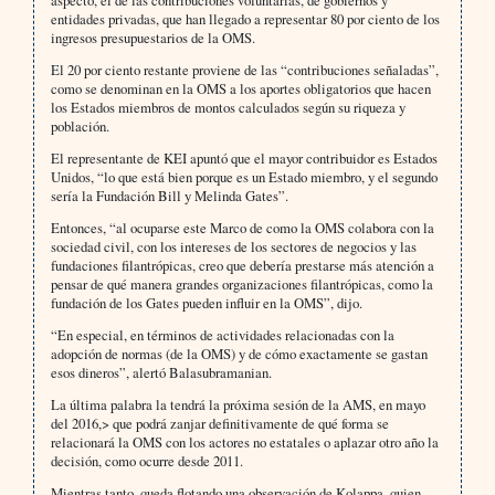
aspecto, el de las contribuciones voluntarias, de gobiernos y
entidades privadas, que han llegado a representar 80 por ciento de los
ingresos presupuestarios de la OMS.
El 20 por ciento restante proviene de las “contribuciones señaladas”,
como se denominan en la OMS a los aportes obligatorios que hacen
los Estados miembros de montos calculados según su riqueza y
población.
El representante de KEI apuntó que el mayor contribuidor es Estados
Unidos, “lo que está bien porque es un Estado miembro, y el segundo
sería la Fundación Bill y Melinda Gates”.
Entonces, “al ocuparse este Marco de como la OMS colabora con la
sociedad civil, con los intereses de los sectores de negocios y las
fundaciones filantrópicas, creo que debería prestarse más atención a
pensar de qué manera grandes organizaciones filantrópicas, como la
fundación de los Gates pueden influir en la OMS”, dijo.
“En especial, en términos de actividades relacionadas con la
adopción de normas (de la OMS) y de cómo exactamente se gastan
esos dineros”, alertó Balasubramanian.
La última palabra la tendrá la próxima sesión de la AMS, en mayo
del 2016,> que podrá zanjar definitivamente de qué forma se
relacionará la OMS con los actores no estatales o aplazar otro año la
decisión, como ocurre desde 2011.
Mientras tanto, queda flotando una observación de Kolappa, quien