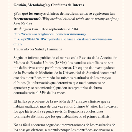
Gestión, Metodología y Conflictos de Interés
¿Por qué los ensayos clínicos de medicamentos se equivocan tan
frecuentemente?
(Why medical clinical trials are so wrong so often)
Sara Kaplan
Washington Post
, 10 de septiembre de 2014
http://www.washingtonpost.com/news/morning-
mix/wp/2014/09/10/why-medical-clinical-trials-are-so-wrong-so-
often/
Traducido por Salud y Fármacos
Según un informe publicado el martes en la Revista de la Asociación
Médica de Estados Unidos (JAMA), los estudios científicos no son
tan definitivos como podríamos pensar. Un equipo de investigadores
de la Escuela de Medicina de la Universidad de Stanford documentó
que dos científicos mirando los mismos resultados de los ensayos
clínicos (la información que determina que medicamentos se
aprueban y se recomiendan) pueden interpretarlos de forma
contradictoria el 35% de las veces.
El hallazgo proviene de la revisión de 37 ensayos clínicos que se
habían analizado más de una vez en los últimos 64 años. En 13 casos,
los que hicieron la segunda revisión llegaron a conclusiones
totalmente distintas que los que habían hecho el primer análisis.
No es fácil encontrar segundas interpretaciones de los resultados de
los ensayos clínicos, a menudo porque los científicos son reacios a