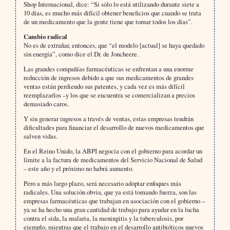
Shop Internacional, dice: “Si sólo lo está utilizando durante siete a
10 días, es mucho más difícil obtener beneficios que cuando se trata
de un medicamento que la gente tiene que tomar todos los días”.
Cambio radical
No es de extrañar, entonces, que “el modelo [actual] se haya quedado
sin energía”, como dice el Dr. de Joncheere.
Las grandes compañías farmacéuticas se enfrentan a una enorme
reducción de ingresos debido a que sus medicamentos de grandes
ventas están perdiendo sus patentes, y cada vez es más difícil
reemplazarlos –y los que se encuentra se comercializan a precios
demasiado caros.
Y sin generar ingresos a través de ventas, estas empresas tendrán
dificultades para financiar el desarrollo de nuevos medicamentos que
salven vidas.
En el Reino Unido, la ABPI negocia con el gobierno para acordar un
límite a la factura de medicamentos del Servicio Nacional de Salud
– este año y el próximo no habrá aumento.
Pero a más largo plazo, será necesario adoptar enfoques más
radicales. Una solución obvia, que ya está tomando fuerza, son las
empresas farmacéuticas que trabajan en asociación con el gobierno –
ya se ha hecho una gran cantidad de trabajo para ayudar en la lucha
contra el sida, la malaria, la meningitis y la tuberculosis, por
ejemplo, mientras que el trabajo en el desarrollo antibióticos nuevos