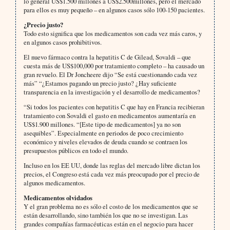
lo general US$1.500 millones a US$2.500millones, pero el mercado
para ellos es muy pequeño – en algunos casos sólo 100-150 pacientes.
¿Precio justo?
Todo esto significa que los medicamentos son cada vez más caros, y
en algunos casos prohibitivos.
El nuevo fármaco contra la hepatitis C de Gilead, Sovaldi – que
cuesta más de US$100,000 por tratamiento completo – ha causado un
gran revuelo. El Dr Joncheere dijo “Se está cuestionando cada vez
más” “¿Estamos pagando un precio justo? ¿Hay suficiente
transparencia en la investigación y el desarrollo de medicamentos?
“Si todos los pacientes con hepatitis C que hay en Francia recibieran
tratamiento con Sovaldi el gasto en medicamentos aumentaría en
US$1.900 millones. “[Este tipo de medicamentos] ya no son
asequibles”. Especialmente en periodos de poco crecimiento
económico y niveles elevados de deuda cuando se contraen los
presupuestos públicos en todo el mundo.
Incluso en los EE UU, donde las reglas del mercado libre dictan los
precios, el Congreso está cada vez más preocupado por el precio de
algunos medicamentos.
Medicamentos olvidados
Y el gran problema no es sólo el costo de los medicamentos que se
están desarrollando, sino también los que no se investigan. Las
grandes compañías farmacéuticas están en el negocio para hacer