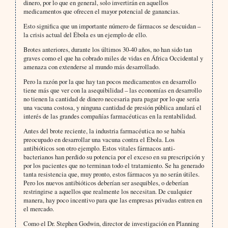
dinero, por lo que en general, solo invertirán en aquellos
medicamentos que ofrecen el mayor potencial de ganancias.
Esto significa que un importante número de fármacos se descuidan –
la crisis actual del Ébola es un ejemplo de ello.
Brotes anteriores, durante los últimos 30-40 años, no han sido tan
graves como el que ha cobrado miles de vidas en África Occidental y
amenaza con extenderse al mundo más desarrollado.
Pero la razón por la que hay tan pocos medicamentos en desarrollo
tiene más que ver con la asequibilidad – las economías en desarrollo
no tienen la cantidad de dinero necesaria para pagar por lo que sería
una vacuna costosa, y ninguna cantidad de presión pública anulará el
interés de las grandes compañías farmacéuticas en la rentabilidad.
Antes del brote reciente, la industria farmacéutica no se había
preocupado en desarrollar una vacuna contra el Ébola. Los
antibióticos son otro ejemplo. Estos vitales fármacos anti-
bacterianos han perdido su potencia por el exceso en su prescripción y
por los pacientes que no terminan todo el tratamiento. Se ha generado
tanta resistencia que, muy pronto, estos fármacos ya no serán útiles.
Pero los nuevos antibióticos deberían ser asequibles, o deberían
restringirse a aquellos que realmente los necesitan. De cualquier
manera, hay poco incentivo para que las empresas privadas entren en
el mercado.
Como el Dr. Stephen Godwin, director de investigación en Planning