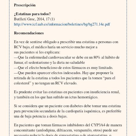
Prescripción
¿Estatinas para todos?
Butlletí Groc, 2014, 17 (1)
http://www.icf.uab.es/informacion/boletines/bg/bg271.14e.pdf
Recomendaciones
En vez de sentirse obligado a prescribir una estatina a personas con
RCV bajo, el médico haría un servicio mucho mejor a
sus pacientes si les explicara:
—Que la enfermedad cardiovascular se debe en un 80% al hábito de
fumar, el sedentarismo y la dieta no saludable
—Que el efecto beneficioso de estos fármacos es muy limitado.
—Que pueden aparecer efectos indeseados. Hay que proponer la
retirada de la estatina a todos los pacientes que la tomen “para el
colesterol” y no tengan un RCV elevado.
Es prudente evitar las estatinas en pacientes con insuficiencia renal,
y también en los que han sufrido un ictus hemorrágico.
Si se considera que un paciente con diabetes debe tomar una estatina
para prevención secundaria de la cardiopatía isquémica, es preferible
una de baja potencia a dosis bajas.
En pacientes que toman fármacos inhibidores del CYP3A4 de manera
concomitante (amlodipina, diltiacem, verapamilo, otros) puede ser
necesario reducir la dosis de simvastatina o de atorvastatina, o