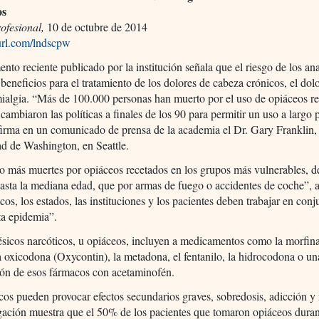
os
ofesional,
10 de octubre de 2014
yurl.com/lndscpw
to reciente publicado por la institución señala que el riesgo de los an
 beneficios para el tratamiento de los dolores de cabeza crónicos, el dol
mialgia. “Más de 100.000 personas han muerto por el uso de opiáceos r
cambiaron las políticas a finales de los 90 para permitir un uso a largo
afirma en un comunicado de prensa de la academia el Dr. Gary Franklin, 
d de Washington, en Seattle.
 más muertes por opiáceos recetados en los grupos más vulnerables, d
asta la mediana edad, que por armas de fuego o accidentes de coche”, 
os, los estados, las instituciones y los pacientes deben trabajar en conj
ta epidemia”.
sicos narcóticos, u opiáceos, incluyen a medicamentos como la morfina
a oxicodona (Oxycontin), la metadona, el fentanilo, la hidrocodona o un
ón de esos fármacos con acetaminofén.
os pueden provocar efectos secundarios graves, sobredosis, adicción y
gación muestra que el 50% de los pacientes que tomaron opiáceos duran