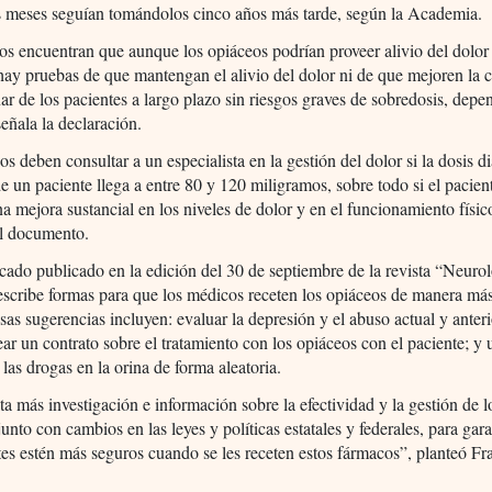
s meses seguían tomándolos cinco años más tarde, según la Academia.
os encuentran que aunque los opiáceos podrían proveer alivio del dolor
hay pruebas de que mantengan el alivio del dolor ni de que mejoren la 
ar de los pacientes a largo plazo sin riesgos graves de sobredosis, depe
señala la declaración.
s deben consultar a un especialista en la gestión del dolor si la dosis di
e un paciente llega a entre 80 y 120 miligramos, sobre todo si el pacien
a mejora sustancial en los niveles de dolor y en el funcionamiento físic
el documento.
ado publicado en la edición del 30 de septiembre de la revista “Neuro
scribe formas para que los médicos receten los opiáceos de manera má
Esas sugerencias incluyen: evaluar la depresión y el abuso actual y anter
ear un contrato sobre el tratamiento con los opiáceos con el paciente; y 
e las drogas en la orina de forma aleatoria.
ta más investigación e información sobre la efectividad y la gestión de l
junto con cambios en las leyes y políticas estatales y federales, para gar
tes estén más seguros cuando se les receten estos fármacos”, planteó F