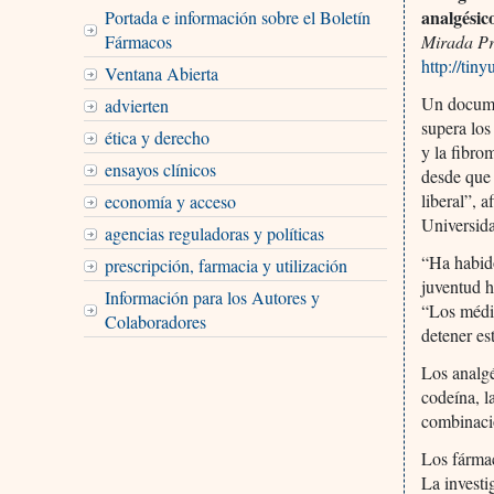
analgésic
Portada e información sobre el Boletín
Fármacos
Mirada Pr
http://tin
Ventana Abierta
Un documen
advierten
supera los
ética y derecho
y la fibro
ensayos clínicos
desde que 
liberal”, 
economía y acceso
Universida
agencias reguladoras y políticas
“Ha habido
prescripción, farmacia y utilización
juventud h
Información para los Autores y
“Los médic
Colaboradores
detener es
Los analgé
codeína, l
combinaci
Los fármac
La investi