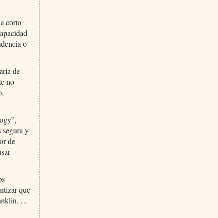
 a corto
capacidad
ndencia o
aria de
te no
o,
logy”,
s segura y
ior de
usar
os
antizar que
ranklin. …