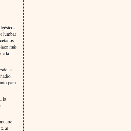
algésicos
or lumbar
ecetados
 plazo más
de la
esde la
añadió.
unto para
, la
a
 muerte.
te al