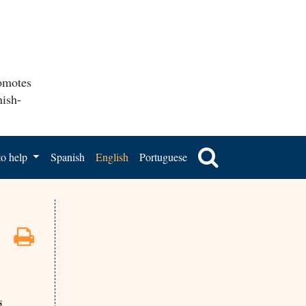
romotes
nish-
o help
Spanish
English
Portuguese
s