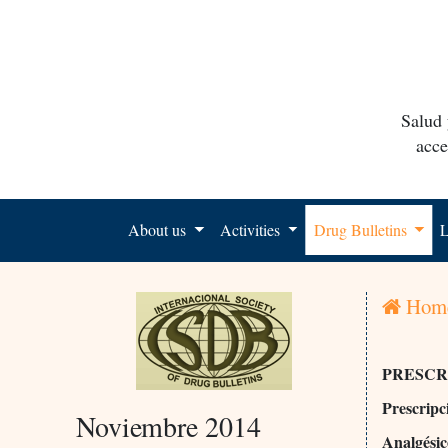
Salud 
acce
About us
Activities
Drug Bulletins
L
Hom
PRESCR
Prescripc
Noviembre 2014
Analgésic