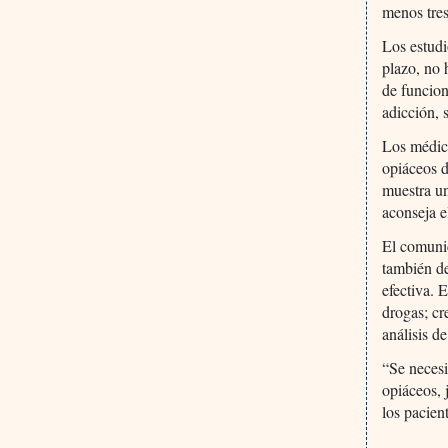
menos tre
Los estudi
plazo, no 
de funcion
adicción, 
Los médico
opiáceos d
muestra un
aconseja 
El comunic
también de
efectiva. 
drogas; cr
análisis d
“Se necesi
opiáceos, 
los pacien