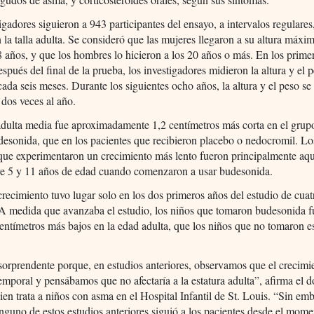
igadores siguieron a 943 participantes del ensayo, a intervalos regulares
 la talla adulta. Se consideró que las mujeres llegaron a su altura máxim
 años, y que los hombres lo hicieron a los 20 años o más. En los prime
spués del final de la prueba, los investigadores midieron la altura y el 
cada seis meses. Durante los siguientes ocho años, la altura y el peso s
 dos veces al año.
adulta media fue aproximadamente 1,2 centímetros más corta en el grup
desonida, que en los pacientes que recibieron placebo o nedocromil. Lo
que experimentaron un crecimiento más lento fueron principalmente aqu
tre 5 y 11 años de edad cuando comenzaron a usar budesonida.
recimiento tuvo lugar solo en los dos primeros años del estudio de cua
 A medida que avanzaba el estudio, los niños que tomaron budesonida 
entímetros más bajos en la edad adulta, que los niños que no tomaron e
sorprendente porque, en estudios anteriores, observamos que el crecim
temporal y pensábamos que no afectaría a la estatura adulta”, afirma el d
ien trata a niños con asma en el Hospital Infantil de St. Louis. “Sin em
nguno de estos estudios anteriores siguió a los pacientes desde el mom