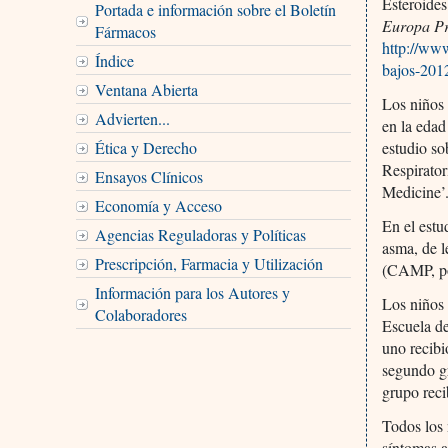
Esteroide
Portada e información sobre el Boletín
Europa Pr
Fármacos
http://ww
Índice
bajos-20
Ventana Abierta
Los niños 
Advierten...
en la eda
Ética y Derecho
estudio so
Respirator
Ensayos Clínicos
Medicine’
Economía y Acceso
En el estu
Agencias Reguladoras y Políticas
asma, de 
Prescripción, Farmacia y Utilización
(CAMP, por
Información para los Autores y
Los niños 
Colaboradores
Escuela de
uno recibi
segundo gr
grupo reci
Todos los 
síntomas a