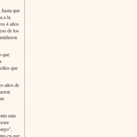
, hasta que
a a la
ros 4 años
peso de los
e midieron
o que
s
ellos que
tro años de
fueron
ste
iento más
octor
bargo”,
ento en que