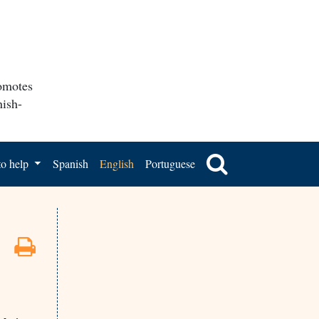
romotes
nish-
o help
Spanish
English
Portuguese