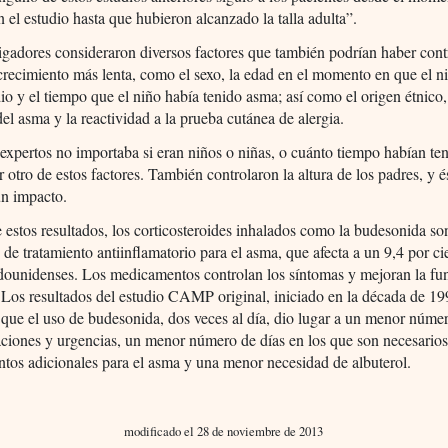
n el estudio hasta que hubieron alcanzado la talla adulta”.
igadores consideraron diversos factores que también podrían haber cont
 crecimiento más lenta, como el sexo, la edad en el momento en que el n
dio y el tiempo que el niño había tenido asma; así como el origen étnico,
el asma y la reactividad a la prueba cutánea de alergia.
expertos no importaba si eran niños o niñas, o cuánto tiempo habían te
r otro de estos factores. También controlaron la altura de los padres, y é
ún impacto.
 estos resultados, los corticosteroides inhalados como la budesonida so
 de tratamiento antiinflamatorio para el asma, que afecta a un 9,4 por ci
adounidenses. Los medicamentos controlan los síntomas y mejoran la fu
Los resultados del estudio CAMP original, iniciado en la década de 19
que el uso de budesonida, dos veces al día, dio lugar a un menor núme
aciones y urgencias, un menor número de días en los que son necesario
os adicionales para el asma y una menor necesidad de albuterol.
modificado el 28 de noviembre de 2013