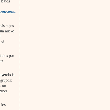
 bajos
mente-mas-
más bajos
 un nuevo
d
 of
atados por
ta
luyendo la
 grupos:
; un
ercer
 los