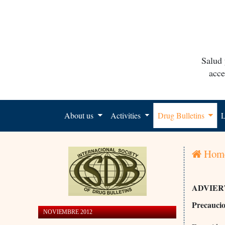
Salud 
acce
About us
Activities
Drug Bulletins
L
Hom
ADVIER
Precauci
NOVIEMBRE 2012