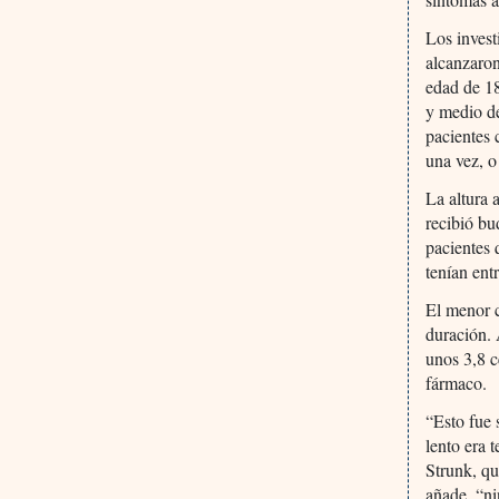
Los invest
alcanzaron
edad de 18
y medio de
pacientes 
una vez, o
La altura 
recibió bu
pacientes 
tenían en
El menor c
duración.
unos 3,8 c
fármaco.
“Esto fue 
lento era 
Strunk, qu
añade, “ni