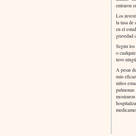
entraron e
Los invest
la tasa de
en el estu
gravedad d
Según los 
o cualquie
tuvo ning
A pesar de
más eficaz
niños est
pulmonar. 
mostraron 
hospitaliz
medicament