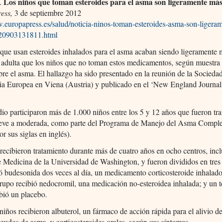
Los niños que toman esteroides para el asma son ligeramente más
s.
ess,
3 de septiembre 2012
w.europapress.es/salud/noticia-ninos-toman-esteroides-asma-son-ligera
120903131811.html
que usan esteroides inhalados para el asma acaban siendo ligeramente 
d adulta que los niños que no toman estos medicamentos, según muestra
bre el asma. El hallazgo ha sido presentado en la reunión de la Socieda
ia Europea en Viena (Austria) y publicado en el ‘New England Journal
.
dio participaron más de 1.000 niños entre los 5 y 12 años que fueron tr
leve a moderada, como parte del Programa de Manejo del Asma Comple
 sus siglas en inglés).
recibieron tratamiento durante más de cuatro años en ocho centros, inc
 Medicina de la Universidad de Washington, y fueron divididos en tres
ó budesonida dos veces al día, un medicamento corticosteroide inhalado
upo recibió nedocromil, una medicación no-esteroidea inhalada; y un t
bió un placebo.
niños recibieron albuterol, un fármaco de acción rápida para el alivio de
gudos de asma, y corticosteroides orales, según sus síntomas.