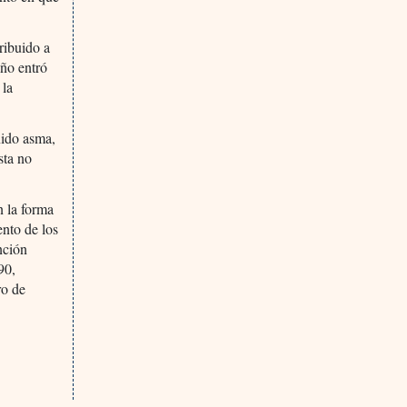
ribuido a
iño entró
 la
nido asma,
sta no
n la forma
ento de los
nción
90,
ro de
s