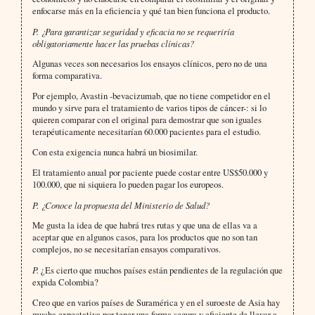
enfocarse más en la eficiencia y qué tan bien funciona el producto.
P. ¿Para garantizar seguridad y eficacia no se requeriría
obligatoriamente hacer las pruebas clínicas?
Algunas veces son necesarios los ensayos clínicos, pero no de una
forma comparativa.
Por ejemplo, Avastin -bevacizumab, que no tiene competidor en el
mundo y sirve para el tratamiento de varios tipos de cáncer-: si lo
quieren comparar con el original para demostrar que son iguales
terapéuticamente necesitarían 60.000 pacientes para el estudio.
Con esta exigencia nunca habrá un biosimilar.
El tratamiento anual por paciente puede costar entre US$50.000 y
100.000, que ni siquiera lo pueden pagar los europeos.
P. ¿Conoce la propuesta del Ministerio de Salud?
Me gusta la idea de que habrá tres rutas y que una de ellas va a
aceptar que en algunos casos, para los productos que no son tan
complejos, no se necesitarían ensayos comparativos.
P.
¿Es cierto que muchos países están pendientes de la regulación que
expida Colombia?
Creo que en varios países de Suramérica y en el suroeste de Asia hay
mucha expectativa por tener una forma segura y eficiente de llevar a