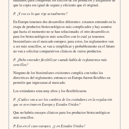
humanos) para comprobar los efectos de los productos y asegurarse de
que la copia era igual de segura y eficiente que el original.
P. ¿Y eso es lo que rige actualmente?
En Europa tenemos dos desarrollos diferentes: estamos entrando en la
etapa de productos biotecnológicos más complicados y hay asuntos
que hasta el momento no se han solucionado; el otro desarrollo es
para los biotecnológicos más sencillos con lo cual ya tenemos
biosimilares en el mercado europeo; para estos, los reglamentos van
a ser más sencillos, se van a simplificar y probablemente en el futuro
no van a solicitar comparativos clínicos de varios productos.
P. ¿Debo entender flexibilizar cuando habla de reglamentos más
sencillos?
Ninguno de los biosimilares existentes cumplía con todas las
directrices del reglamento, entonces en Europa fueron flexibles en
permitir que ingresaran al mercado.
Los estándares eran muy altos y los flexibilizaron.
P. ¿Cuáles van a ser los cambios de los estándares en la regulación
que se avecinan en Europa y Estados Unidos?
Que no habría ensayos clínicos para los productos biotecnológicos
más sencillos.
P. Eso en el caso europeo, ¿y en Estados Unidos?