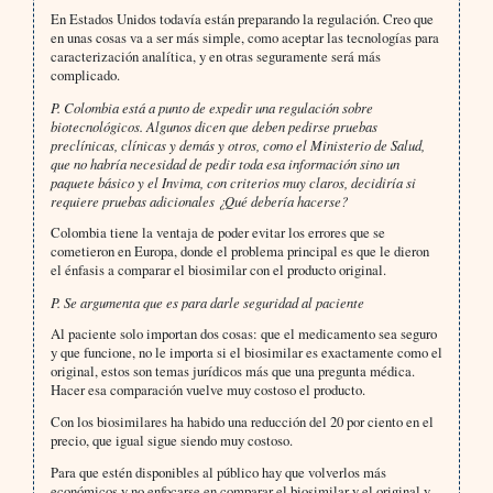
En Estados Unidos todavía están preparando la regulación. Creo que
en unas cosas va a ser más simple, como aceptar las tecnologías para
caracterización analítica, y en otras seguramente será más
complicado.
P. Colombia está a punto de expedir una regulación sobre
biotecnológicos. Algunos dicen que deben pedirse pruebas
preclínicas, clínicas y demás y otros, como el Ministerio de Salud,
que no habría necesidad de pedir toda esa información sino un
paquete básico y el Invima, con criterios muy claros, decidiría si
requiere pruebas adicionales ¿Qué debería hacerse?
Colombia tiene la ventaja de poder evitar los errores que se
cometieron en Europa, donde el problema principal es que le dieron
el énfasis a comparar el biosimilar con el producto original.
P. Se argumenta que es para darle seguridad al paciente
Al paciente solo importan dos cosas: que el medicamento sea seguro
y que funcione, no le importa si el biosimilar es exactamente como el
original, estos son temas jurídicos más que una pregunta médica.
Hacer esa comparación vuelve muy costoso el producto.
Con los biosimilares ha habido una reducción del 20 por ciento en el
precio, que igual sigue siendo muy costoso.
Para que estén disponibles al público hay que volverlos más
económicos y no enfocarse en comparar el biosimilar y el original y