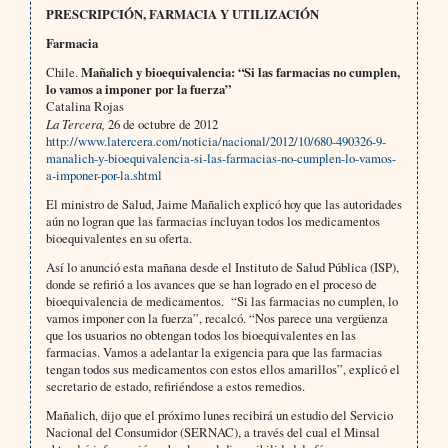
PRESCRIPCIÓN, FARMACIA Y UTILIZACIÓN
Farmacia
Chile.
Mañalich y bioequivalencia: “Si las farmacias no cumplen,
lo vamos a imponer por la fuerza”
Catalina Rojas
La Tercera,
26 de octubre de 2012
http://www.latercera.com/noticia/nacional/2012/10/680-490326-9-
manalich-y-bioequivalencia-si-las-farmacias-no-cumplen-lo-vamos-
a-imponer-por-la.shtml
El ministro de Salud, Jaime Mañalich explicó hoy que las autoridades
aún no logran que las farmacias incluyan todos los medicamentos
bioequivalentes en su oferta.
Así lo anunció esta mañana desde el Instituto de Salud Pública (ISP),
donde se refirió a los avances que se han logrado en el proceso de
bioequivalencia de medicamentos. “Si las farmacias no cumplen, lo
vamos imponer con la fuerza”, recalcó. “Nos parece una vergüenza
que los usuarios no obtengan todos los bioequivalentes en las
farmacias. Vamos a adelantar la exigencia para que las farmacias
tengan todos sus medicamentos con estos ellos amarillos”, explicó el
secretario de estado, refiriéndose a estos remedios.
Mañalich, dijo que el próximo lunes recibirá un estudio del Servicio
Nacional del Consumidor (SERNAC), a través del cual el Minsal