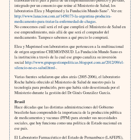
elaborado en el país a partir de un emprendimiento público y privado,
integrado por un consorcio que reúne al Ministerio de Salud, los
laboratorios Elea y Maprimed y la Fundación Mundo Sano”. Ver en:
http://www.lanacion.com.ar/1458173-la-argentina-producira-
medicamento-para-tratar-la-enfermedad-de-chagas
.
No conocemos cuál será el rol que cumplirá el Ministerio de Salud en
ese emprendimiento, más allá de que será el comprador del
medicamento. Tampoco sabemos a qué precio lo comprará.
Elea y Maprimed son laboratorios que pertenecen a la multinacional
de origen argentino CHEMO/INSUD. La Fundación Mundo Sano es
la institución a través de la cual ese grupo canaliza su inversión
social
http://www.grupogestionpoliticas.blogspot.com.ar/2012/09/el-
silencio-no-es-salud.html-
.
Varias fuentes señalaron que años atrás (2005-2006), el laboratorio
Roche habría ofrecido al Ministerio de Salud de nuestro país la
tecnología para producirlo, pero que había sido desestimada por el
Ministerio durante la gestión del Dr Ginés González García.
Brasil
Hace décadas que las distintas administraciones del Gobierno
brasileño han comprendido la importancia de la producción pública
de medicamentos y vacunas (PPM) para atender sus necesidades
sociales, que hoy funciona como una política de Estado nacional en
ese país.
El Laboratorio Farmacéutico del Estado de Pernambuco (LAFEPE),