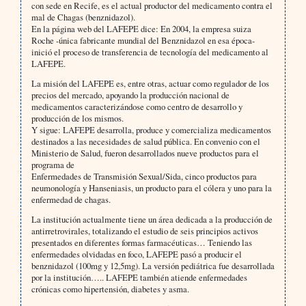
con sede en Recife, es el actual productor del medicamento contra el
mal de Chagas (benznidazol).
En la página web del LAFEPE dice: En 2004, la empresa suiza
Roche -única fabricante mundial del Benznidazol en esa época-
inició el proceso de transferencia de tec­nología del medicamento al
LAFEPE.
La misión del LAFEPE es, entre otras, actuar como regulador de los
precios del mercado, apoyando la producción nacio­nal de
medicamentos caracterizándose como centro de desarrollo y
producción de los mismos.
Y sigue: LAFEPE desarrolla, produce y comercializa medicamentos
destinados a las necesi­dades de salud pública. En convenio con el
Ministerio de Salud, fue­ron desarrollados nueve productos para el
programa de
Enfermedades de Transmisión Sexual/Sida, cinco productos para
neumonología y Hanseniasis, un producto para el cólera y uno para la
enfermedad de chagas.
La institución actualmente tiene un área dedicada a la producción de
antirretrovirales, totalizando el estudio de seis principios activos
presentados en diferentes formas farmacéuticas… Teniendo las
enfermedades olvidadas en foco, LAFEPE pasó a producir el
benznidazol (100mg y 12,5mg). La versión pediátrica fue desarrollada
por la institución….. LAFEPE también atiende enfermedades
crónicas como hipertensión, diabetes y asma.