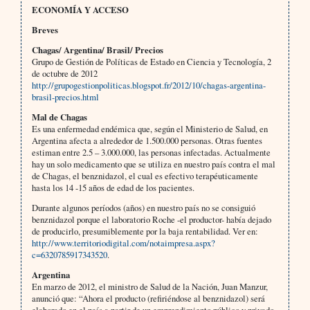
ECONOMÍA Y ACCESO
Breves
Chagas/ Argentina/ Brasil/ Precios
Grupo de Gestión de Políticas de Estado en Ciencia y Tecnología, 2
de octubre de 2012
http://grupogestionpoliticas.blogspot.fr/2012/10/chagas-argentina-
brasil-precios.html
Mal de Chagas
Es una enfermedad endémica que, según el Ministerio de Salud, en
Argentina afecta a alrededor de 1.500.000 personas. Otras fuentes
estiman entre 2.5 – 3.000.000, las personas infectadas. Actualmente
hay un solo medicamento que se utiliza en nuestro país contra el mal
de Chagas, el benznidazol, el cual es efectivo terapéuticamente
hasta los 14 -15 años de edad de los pacientes.
Durante algunos períodos (años) en nuestro país no se consiguió
benznidazol porque el laboratorio Roche -el productor- había dejado
de producirlo, presumiblemente por la baja rentabilidad. Ver en:
http://www.territoriodigital.com/notaimpresa.aspx?
c=6320785917343520
.
Argentina
En marzo de 2012, el ministro de Salud de la Nación, Juan Manzur,
anunció que: “Ahora el producto (refiriéndose al benznidazol) será