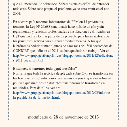
que el “mercado” lo solucione. Sabemos que es difícil de entender
todo esto. Sobre todo porque el problema ya se veía venir en el año
2004.
En nuestro país tenemos laboratorios de PPM en 13 provincias,
tenemos la Ley Nº 26.688 sancionada hace más de un año y sin
reglamentar, y tenemos profesionales e instituciones calificadas en
CyT que podrían formar parte de un proyecto para hacer síntesis de
los principios activos para elaborar medicamentos. A los que
hubiéramos podido sumar algunos de esos más de 1500 doctorados del
CONICET que -sólo en el 2011- se han quedado sin trabajo. Ver en:
http://www.grupogestionpoliticas.blogspot.com.ar/2011/12/reflexione
s-2011-becarios.html
.
Entonces, si tenemos todo, ¿qué nos falta?
Nos falta que toda la retórica desplegada sobre CyT se transforme en
hechos concretos, tanto como para seguir creyendo que esa voluntad
política que manifiestan distintos funcionarios se transforme en
realidades. Para detalles, ver en:
http://www.grupogestionpoliticas.blogspot.com.ar/2012/03/informe-
la-presidenta-de-la-nacion.html
.
modificado el 28 de noviembre de 2013