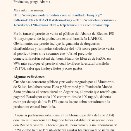
Productos, ponga Abarax.
Más información en:
http://www.preciosderemedios.com.ar/resultado_busq.php?
pattern=BENZNIDAZOL&item=drugs
–
http://www.elea.com/area-
1-producto-1204-abarax.html
–
http://www.elea.com/abarax.php
Por lo tanto el precio de venta al público del Abarax de Elea es 198
% mayor que el de la productora estatal brasileña LAFEPE.
Obviamente, ese precio incluye la ganancia de droguerías
distribuidoras y farmacias (alrededor del 40% sobre precio de venta
al público). Pero si le sacamos ese 40%, el precio de
comercialización actual del benznidazol de Elea es de Pa308, un
79% más caro que el precio al cual lo ofrece la estatal brasileña
(Pa173), valor que incluye fletes y otros gastos.
Algunas reflexiones
Cuando ese consorcio público y privado integrado por el Ministerio
de Salud, los laboratorios Elea y Maprimed y la Fundación Mundo
Sano produzca el benznidazol en Argentina, el precio que tendría que
pagar el Estado por cada 100 comprimidos de 100 mg c/u, debería
estar por debajo de los Pa173, que es lo que cobra actualmente la
productora estatal brasileña.
Porque si prefirieron solucionar el problema (que data del año 2004)
con una multinacional en lugar de haber establecido negociaciones
con Roche y pasarle la tecnología del benznidazol a un laboratorio de
PPM -como lo hizo Brasil- deberán ajustar los precios y no permitir