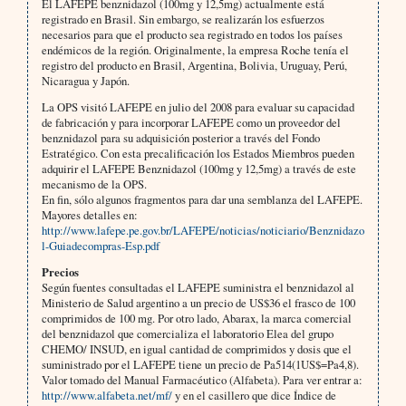
El LAFEPE benznidazol (100mg y 12,5mg) actualmente está
registra­do en Brasil. Sin embargo, se realizarán los esfuerzos
necesarios para que el producto sea registrado en todos los países
endémicos de la región. Originalmente, la empresa Roche tenía el
registro del producto en Brasil, Argentina, Bolivia, Uruguay, Perú,
Nicaragua y Japón.
La OPS visitó LAFEPE en julio del 2008 para evaluar su capacidad
de fabricación y para incorporar LAFEPE como un proveedor del
benznidazol para su adquisi­ción posterior a través del Fondo
Estratégico. Con esta precalificación los Estados Miembros pueden
adquirir el LAFEPE Benznidazol (100mg y 12,5mg) a través de este
mecanismo de la OPS.
En fin, sólo algunos fragmentos para dar una semblanza del LAFEPE.
Mayores detalles en:
http://www.lafepe.pe.gov.br/LAFEPE/noticias/noticiario/Benznidazo
l-Guiadecompras-Esp.pdf
Precios
Según fuentes consultadas el LAFEPE suministra el benznidazol al
Ministerio de Salud argentino a un precio de US$36 el frasco de 100
comprimidos de 100 mg. Por otro lado, Abarax, la marca comercial
del benznidazol que comercializa el laboratorio Elea del grupo
CHEMO/ INSUD, en igual cantidad de comprimidos y dosis que el
suministrado por el LAFEPE tiene un precio de Pa514(1US$=Pa4,8).
Valor tomado del Manual Farmacéutico (Alfabeta). Para ver entrar a:
http://www.alfabeta.net/mf/
y en el casillero que dice Índice de