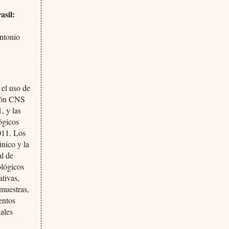
asil:
ntonio
 el uso de
ción CNS
, y las
ógicos
011. Los
único y la
al de
ológicos
ativas,
 muestras,
entos
iales