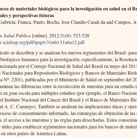
cos de materiales biológicos para la investigación en salud en el Br
uales y perspectivas futuras
Gabriela; Franca, Paulo; Rocha, Jose Claudio Casali da and Campos, A
 Salud Pública
[online]. 2012;31(6): 523-528
w.scielosp.org/pdf/rpsp/v31n6/v31n6a12.pdf
tículo se describen y se analizan los nuevos reglamentos del Brasil -para
 biológicos humanos para la investigación; específicamente, la Resolu
ncionada por el Consejo Nacional de Salud del Brasil en mayo del 2011
s Nacionales para Repositorios Biológicos y Bancos de Materiales Biol
 Nº. 2201), publicadas por el Ministerio de Salud en septiembre del 2
aminan las diferencias entre la recolección de muestras para un estudio 
n en gran escala para múltiples estudios (por ejemplo, el Banco Nacion
l Instituto Nacional del Cáncer del Brasil y el Banco de Materiales Bi
al A. C. Camargo). También se analizan las implicaciones éticas y oper
oceso de consentimiento informado, las estrategias de obtención de las
a, el acceso a las muestras y las reglas para desecharlas. Estos conocimi
 útiles para establecer reglamentos nacionales para los bancos de mater
 en otros países de América Latina.