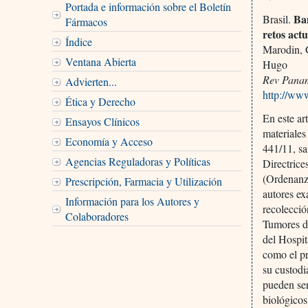
Portada e información sobre el Boletín
Ban
Brasil.
Fármacos
retos act
Índice
Marodin, 
Ventana Abierta
Hugo
Rev Panam
Advierten...
http://ww
Ética y Derecho
En este ar
Ensayos Clínicos
materiales
Economía y Acceso
441/11, sa
Agencias Reguladoras y Políticas
Directrice
(Ordenanza
Prescripción, Farmacia y Utilización
autores ex
Información para los Autores y
recolecció
Colaboradores
Tumores de
del Hospit
como el pr
su custodi
pueden ser
biológicos