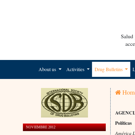
Salud 
acce
About us
Activities
Drug Bulletins
L
Hom
AGENCI
Políticas
NOVIEMBRE 2012
América L