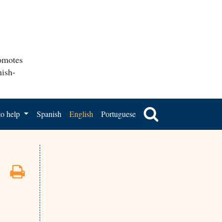
romotes
nish-
o help
Spanish
English
Portuguese