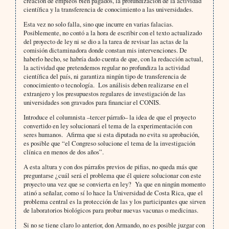
creación de empleos bien pagados, la profundización de la actividad
científica y la transferencia de conocimiento a las universidades.
Esta vez no solo falla, sino que incurre en varias falacias.
Posiblemente, no contó a la hora de escribir con el texto actualizado
del proyecto de ley ni se dio a la tarea de revisar las actas de la
comisión dictaminadora donde constan mis intervenciones. De
haberlo hecho, se habría dado cuenta de que, con la redacción actual,
la actividad que pretendemos regular no profundiza la actividad
científica del país, ni garantiza ningún tipo de transferencia de
conocimiento o tecnología. Los análisis deben realizarse en el
extranjero y los presupuestos regulares de investigación de las
universidades son gravados para financiar el CONIS.
Introduce el columnista –tercer párrafo– la idea de que el proyecto
convertido en ley solucionará el tema de la experimentación con
seres humanos. Afirma que si esta diputada no evita su aprobación,
es posible que “el Congreso solucione el tema de la investigación
clínica en menos de dos años”.
A esta altura y con dos párrafos previos de pifias, no queda más que
preguntarse ¿cuál será el problema que él quiere solucionar con este
proyecto una vez que se convierta en ley? Ya que en ningún momento
atinó a señalar, como sí lo hace la Universidad de Costa Rica, que el
problema central es la protección de las y los participantes que sirven
de laboratorios biológicos para probar nuevas vacunas o medicinas.
Si no se tiene claro lo anterior, don Armando, no es posible juzgar con