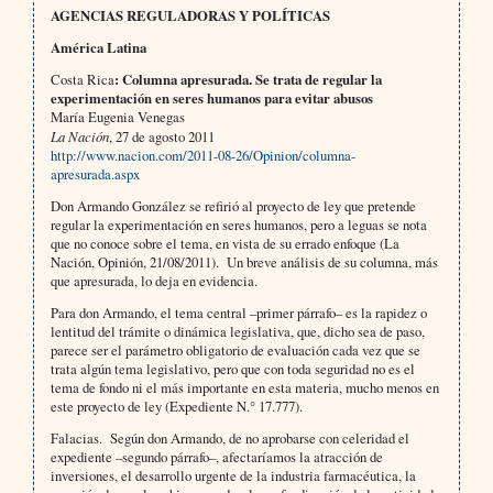
AGENCIAS REGULADORAS Y POLÍTICAS
América Latina
Costa Rica
: Columna apresurada. Se trata de regular la
experimentación en seres humanos para evitar abusos
María Eugenia Venegas
La Nación
, 27 de agosto 2011
http://www.nacion.com/2011-08-26/Opinion/columna-
apresurada.aspx
Don Armando González se refirió al proyecto de ley que pretende
regular la experimentación en seres humanos, pero a leguas se nota
que no conoce sobre el tema, en vista de su errado enfoque (La
Nación, Opinión, 21/08/2011). Un breve análisis de su columna, más
que apresurada, lo deja en evidencia.
Para don Armando, el tema central –primer párrafo– es la rapidez o
lentitud del trámite o dinámica legislativa, que, dicho sea de paso,
parece ser el parámetro obligatorio de evaluación cada vez que se
trata algún tema legislativo, pero que con toda seguridad no es el
tema de fondo ni el más importante en esta materia, mucho menos en
este proyecto de ley (Expediente N.° 17.777).
Falacias. Según don Armando, de no aprobarse con celeridad el
expediente –segundo párrafo–, afectaríamos la atracción de
inversiones, el desarrollo urgente de la industria farmacéutica, la