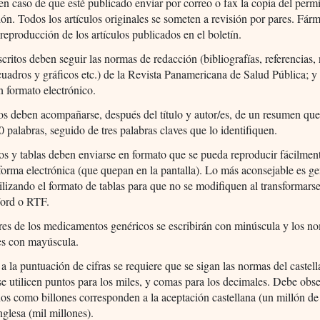
 en caso de que esté publicado enviar por correo o fax la copia del perm
ón. Todos los artículos originales se someten a revisión por pares. Fár
 reproducción de los artículos publicados en el boletín.
ritos deben seguir las normas de redacción (bibliografías, referencias, 
 cuadros y gráficos etc.) de la Revista Panamericana de Salud Pública; 
n formato electrónico.
os deben acompañarse, después del título y autor/es, de un resumen qu
 palabras, seguido de tres palabras claves que lo identifiquen.
os y tablas deben enviarse en formato que se pueda reproducir fácilmen
 forma electrónica (que quepan en la pantalla). Lo más aconsejable es ge
ilizando el formato de tablas para que no se modifiquen al transformarse
ord o RTF.
es de los medicamentos genéricos se escribirán con minúscula y los n
es con mayúscula.
a la puntuación de cifras se requiere que se sigan las normas del castell
se utilicen puntos para los miles, y comas para los decimales. Debe obs
os como billones corresponden a la aceptación castellana (un millón de
inglesa (mil millones).