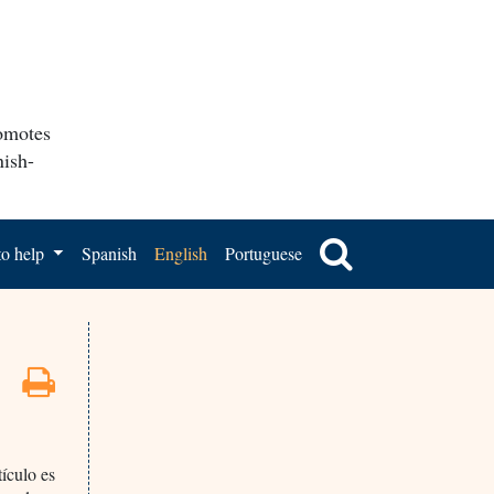
romotes
nish-
o help
Spanish
English
Portuguese
tículo es