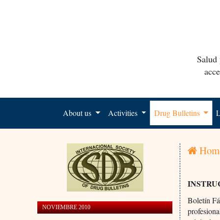
Salud 
acce
About us
Activities
Drug Bulletins
L
Hom
INSTRU
Boletín Fá
NOVIEMBRE 2010
profesiona