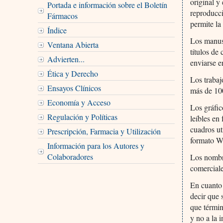
original y
Portada e información sobre el Boletín
reproducci
Fármacos
permite la
Índice
Los manusc
Ventana Abierta
títulos de
Advierten...
enviarse e
Ética y Derecho
Los trabaj
Ensayos Clínicos
más de 100
Economía y Acceso
Los gráfic
Regulación y Políticas
leíbles en
cuadros ut
Prescripción, Farmacia y Utilización
formato W
Información para los Autores y
Colaboradores
Los nombr
comercial
En cuanto 
decir que 
que términ
y no a la 