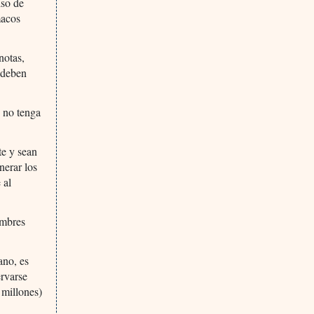
iso de
macos
notas,
y deben
e no tenga
te y sean
nerar los
 al
ombres
ano, es
ervarse
 millones)