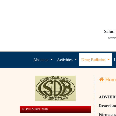
Salud 
acce
About us
Activities
Drug Bulletins
L
Hom
ADVIER
Reaccione
NOVIEMBRE 2010
Fármacos 