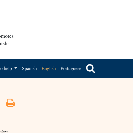
romotes
nish-
o help
Spanish
English
Portuguese
etes: