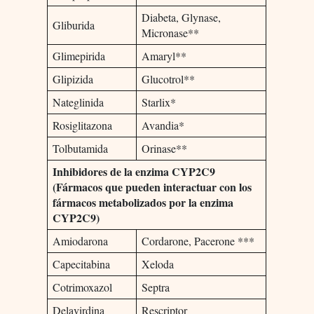
Diabeta, Glynase,
Gliburida
Micronase**
Glimepirida
Amaryl**
Glipizida
Glucotrol**
Nateglinida
Starlix*
Rosiglitazona
Avandia*
Tolbutamida
Orinase**
Inhibidores de la enzima CYP2C9
(Fármacos que pueden interactuar con los
fármacos metabolizados por la enzima
CYP2C9)
Amiodarona
Cordarone, Pacerone ***
Capecitabina
Xeloda
Cotrimoxazol
Septra
Delavirdina
Rescriptor