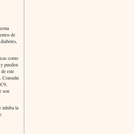
azona
entos de
 diabetes,
ticas como
 y pueden
 de este
. Consulte
2C9,
e son
 inhiba la
e