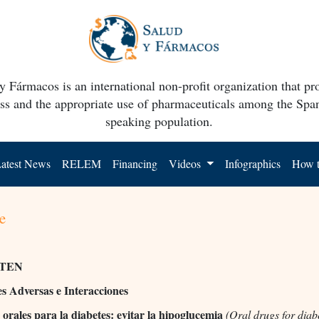
y Fármacos is an international non-profit organization that p
ss and the appropriate use of pharmaceuticals among the Spa
speaking population.
atest News
RELEM
Financing
Videos
Infographics
How t
e
TEN
s Adversas e Interacciones
orales para la diabetes: evitar la hipoglucemia
(Oral drugs for diab