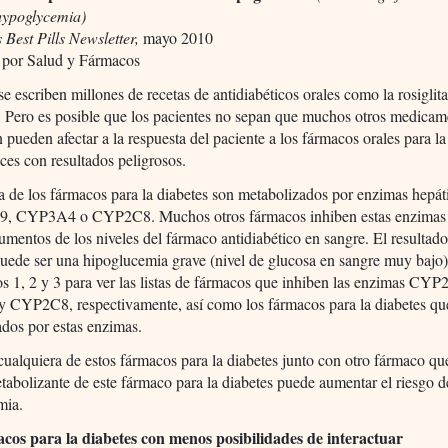
hypoglycemia)
s Best Pills Newsletter,
mayo 2010
 por Salud y Fármacos
e escriben millones de recetas de antidiabéticos orales como la rosiglit
. Pero es posible que los pacientes no sepan que muchos otros medicam
pueden afectar a la respuesta del paciente a los fármacos orales para la
ces con resultados peligrosos.
 de los fármacos para la diabetes son metabolizados por enzimas hepá
, CYP3A4 o CYP2C8. Muchos otros fármacos inhiben estas enzimas
umentos de los niveles del fármaco antidiabético en sangre. El resultado
uede ser una hipoglucemia grave (nivel de glucosa en sangre muy bajo)
s 1, 2 y 3 para ver las listas de fármacos que inhiben las enzimas CYP
CYP2C8, respectivamente, así como los fármacos para la diabetes qu
dos por estas enzimas.
cualquiera de estos fármacos para la diabetes junto con otro fármaco que
abolizante de este fármaco para la diabetes puede aumentar el riesgo d
mia.
cos para la diabetes con menos posibilidades de interactuar