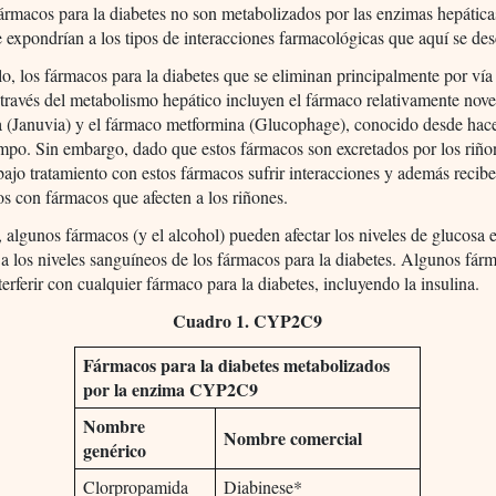
rmacos para la diabetes no son metabolizados por las enzimas hepática
e expondrían a los tipos de interacciones farmacológicas que aquí se des
o, los fármacos para la diabetes que se eliminan principalmente por vía
 través del metabolismo hepático incluyen el fármaco relativamente nov
na (Januvia) y el fármaco metformina (Glucophage), conocido desde hac
po. Sin embargo, dado que estos fármacos son excretados por los riñon
bajo tratamiento con estos fármacos sufrir interacciones y además recib
os con fármacos que afecten a los riñones.
algunos fármacos (y el alcohol) pueden afectar los niveles de glucosa 
r a los niveles sanguíneos de los fármacos para la diabetes. Algunos fár
terferir con cualquier fármaco para la diabetes, incluyendo la insulina.
Cuadro 1. CYP2C9
Fármacos para la diabetes metabolizados
por la enzima CYP2C9
Nombre
Nombre comercial
genérico
Clorpropamida
Diabinese*