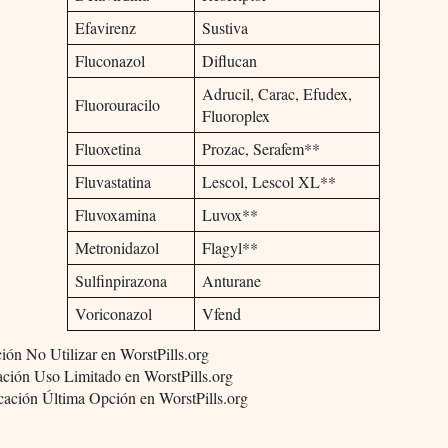
Efavirenz
Sustiva
Fluconazol
Diflucan
Adrucil, Carac, Efudex,
Fluorouracilo
Fluoroplex
Fluoxetina
Prozac, Serafem**
Fluvastatina
Lescol, Lescol XL**
Fluvoxamina
Luvox**
Metronidazol
Flagyl**
Sulfinpirazona
Anturane
Voriconazol
Vfend
ción No Utilizar en WorstPills.org
ación Uso Limitado en WorstPills.org
cación Última Opción en WorstPills.org