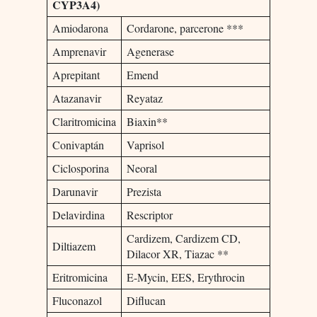
CYP3A4)
Amiodarona
Cordarone, parcerone ***
Amprenavir
Agenerase
Aprepitant
Emend
Atazanavir
Reyataz
Claritromicina
Biaxin**
Conivaptán
Vaprisol
Ciclosporina
Neoral
Darunavir
Prezista
Delavirdina
Rescriptor
Cardizem, Cardizem CD,
Diltiazem
Dilacor XR, Tiazac **
Eritromicina
E-Mycin, EES, Erythrocin
Fluconazol
Diflucan