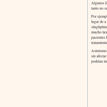
Algunos fá
tanto no s
Por ejempl
lugar de a
sitaglipti
mucho tiem
pacientes 
tratamient
Asimismo, 
sin afecta
podrían in