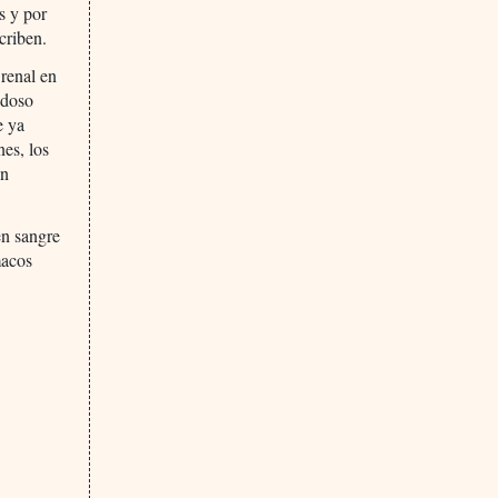
s y por
criben.
 renal en
edoso
e ya
es, los
en
en sangre
macos