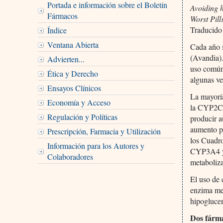
Portada e información sobre el Boletín
Avoiding 
Fármacos
Worst Pill
Traducido
Índice
Ventana Abierta
Cada año s
(Avandia)
Advierten...
uso común 
Ética y Derecho
algunas ve
Ensayos Clínicos
La mayoría
Economía y Acceso
la CYP2C9
Regulación y Políticas
producir a
aumento p
Prescripción, Farmacia y Utilización
los Cuadro
Información para los Autores y
CYP3A4 y 
Colaboradores
metaboliza
El uso de 
enzima met
hipogluce
Dos fárma