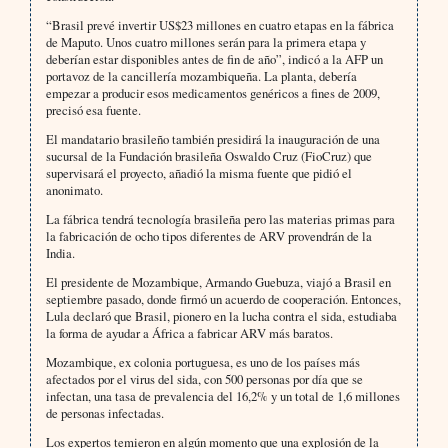
“Brasil prevé invertir US$23 millones en cuatro etapas en la fábrica
de Maputo. Unos cuatro millones serán para la primera etapa y
deberían estar disponibles antes de fin de año”, indicó a la AFP un
portavoz de la cancillería mozambiqueña. La planta, debería
empezar a producir esos medicamentos genéricos a fines de 2009,
precisó esa fuente.
El mandatario brasileño también presidirá la inauguración de una
sucursal de la Fundación brasileña Oswaldo Cruz (FioCruz) que
supervisará el proyecto, añadió la misma fuente que pidió el
anonimato.
La fábrica tendrá tecnología brasileña pero las materias primas para
la fabricación de ocho tipos diferentes de ARV provendrán de la
India.
El presidente de Mozambique, Armando Guebuza, viajó a Brasil en
septiembre pasado, donde firmó un acuerdo de cooperación. Entonces,
Lula declaró que Brasil, pionero en la lucha contra el sida, estudiaba
la forma de ayudar a África a fabricar ARV más baratos.
Mozambique, ex colonia portuguesa, es uno de los países más
afectados por el virus del sida, con 500 personas por día que se
infectan, una tasa de prevalencia del 16,2% y un total de 1,6 millones
de personas infectadas.
Los expertos temieron en algún momento que una explosión de la