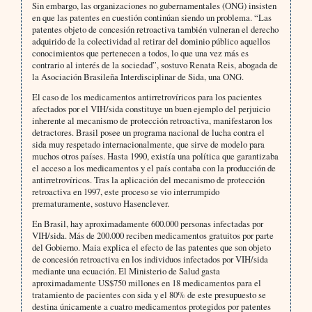
Sin embargo, las organizaciones no gubernamentales (ONG) insisten
en que las patentes en cuestión continúan siendo un problema. “Las
patentes objeto de concesión retroactiva también vulneran el derecho
adquirido de la colectividad al retirar del dominio público aquellos
conocimientos que pertenecen a todos, lo que una vez más es
contrario al interés de la sociedad”, sostuvo Renata Reis, abogada de
la Asociación Brasileña Interdisciplinar de Sida, una ONG.
El caso de los medicamentos antirretrovíricos para los pacientes
afectados por el VIH/sida constituye un buen ejemplo del perjuicio
inherente al mecanismo de protección retroactiva, manifestaron los
detractores. Brasil posee un programa nacional de lucha contra el
sida muy respetado internacionalmente, que sirve de modelo para
muchos otros países. Hasta 1990, existía una política que garantizaba
el acceso a los medicamentos y el país contaba con la producción de
antirretrovíricos. Tras la aplicación del mecanismo de protección
retroactiva en 1997, este proceso se vio interrumpido
prematuramente, sostuvo Hasenclever.
En Brasil, hay aproximadamente 600.000 personas infectadas por
VIH/sida. Más de 200.000 reciben medicamentos gratuitos por parte
del Gobierno. Maia explica el efecto de las patentes que son objeto
de concesión retroactiva en los individuos infectados por VIH/sida
mediante una ecuación. El Ministerio de Salud gasta
aproximadamente US$750 millones en 18 medicamentos para el
tratamiento de pacientes con sida y el 80% de este presupuesto se
destina únicamente a cuatro medicamentos protegidos por patentes