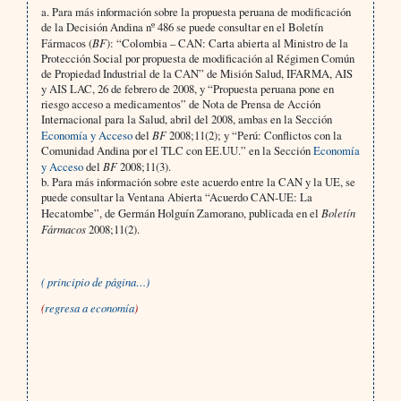
a. Para más información sobre la propuesta peruana de modificación
de la Decisión Andina nº 486 se puede consultar en el Boletín
Fármacos (
BF
): “Colombia – CAN: Carta abierta al Ministro de la
Protección Social por propuesta de modificación al Régimen Común
de Propiedad Industrial de la CAN” de Misión Salud, IFARMA, AIS
y AIS LAC, 26 de febrero de 2008, y “Propuesta peruana pone en
riesgo acceso a medicamentos” de Nota de Prensa de Acción
Internacional para la Salud, abril del 2008, ambas en la Sección
Economía y Acceso
del
BF
2008;11(2); y “Perú: Conflictos con la
Comunidad Andina por el TLC con EE.UU.” en la Sección
Economía
y Acceso
del
BF
2008;11(3).
b. Para más información sobre este acuerdo entre la CAN y la UE, se
puede consultar la Ventana Abierta “Acuerdo CAN-UE: La
Hecatombe”, de Germán Holguín Zamorano, publicada en el
Boletín
Fármacos
2008;11(2).
( principio de página…)
(
regresa a economía
)