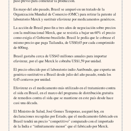
paso previo para comenzar la producción.
En mayo del año pasado, Brasil se amparó en un tratado de la
Organización Mundial de Comercio (OMC) para retirar la patente al
laboratorio Merck y sustituir efavirenz por medicamentos genéricos.
La acción de Brasil puso fin a tres años de negociación sobre precios
con la multinacional Merck, que se resistía a bajar un 60% el precio
como exigía el Gobierno brasileño. Brasil le pedía que le cobrase el
mismo precio que paga Tailandia, de US$0,65 por cada comprimido
de 600mg.
Brasil gastaba cerca de US$43 millones anuales para importar
efavirenz, por el que Merck le cobraba US$1,59 por unidad.
El precio ofrecido por el laboratorio indio Auribondo, que exporta un
genérico sustitutivo a Brasil desde julio del año pasado, ronda los
0,45 centavos por unidad.
Efavirenz es el medicamento más utilizado en el tratamiento contra
el sida en Brasil, en el marco del programa de distribución gratuita
de remedios contra el sida que se mantiene en este país desde hace
casi una década.
El Ministro de Salud, José Gomes Temporao, aseguró hoy, en
declaraciones recogidas por Estado, que el medicamento fabricado en
Brasil tendrá un precio “competitivo” comparado con el importado
de la India e “infinitamente menor” que el fabricado por Merck.