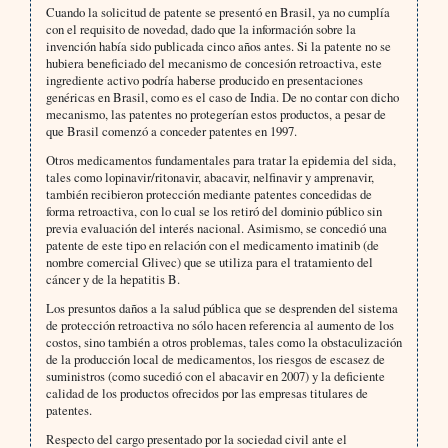
Cuando la solicitud de patente se presentó en Brasil, ya no cumplía
con el requisito de novedad, dado que la información sobre la
invención había sido publicada cinco años antes. Si la patente no se
hubiera beneficiado del mecanismo de concesión retroactiva, este
ingrediente activo podría haberse producido en presentaciones
genéricas en Brasil, como es el caso de India. De no contar con dicho
mecanismo, las patentes no protegerían estos productos, a pesar de
que Brasil comenzó a conceder patentes en 1997.
Otros medicamentos fundamentales para tratar la epidemia del sida,
tales como lopinavir/ritonavir, abacavir, nelfinavir y amprenavir,
también recibieron protección mediante patentes concedidas de
forma retroactiva, con lo cual se los retiró del dominio público sin
previa evaluación del interés nacional. Asimismo, se concedió una
patente de este tipo en relación con el medicamento imatinib (de
nombre comercial Glivec) que se utiliza para el tratamiento del
cáncer y de la hepatitis B.
Los presuntos daños a la salud pública que se desprenden del sistema
de protección retroactiva no sólo hacen referencia al aumento de los
costos, sino también a otros problemas, tales como la obstaculización
de la producción local de medicamentos, los riesgos de escasez de
suministros (como sucedió con el abacavir en 2007) y la deficiente
calidad de los productos ofrecidos por las empresas titulares de
patentes.
Respecto del cargo presentado por la sociedad civil ante el