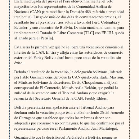
En la madrugada del jueves el Perú obtuvo, finalmente, el voto
mayoritario de los representantes de la Comunidad Andina de
Naciones (CAN) para modificar la Decisión 486, referida a propiedad
intelectual. Luego de más de dos días de conversaciones previas, el
resultado fue el previsible: tres votos a favor, del Perú, Colombia y
Ecuador; y uno en contra, de Bolivia. De esta manera, el camino para
implementar el Tratado de Libre Comercio [TLC] con EE.UU. queda
allanado para el Perú [a].
Esta sería la primera vez que no se logra una votación de consenso al
interior de la CAN. El tira y afloja entre las autoridades de comercio
exterior del Perú y Bolivia duró hasta poco antes de la votación, sin
éxito.
Debido al resultado de la votación, la delegación boliviana, liderada
por Pablo Guzmán, consideró que la CAN quedó debilitada. Más aun,
el Ministro boliviano de Exteriores, David Choquehuanca, dijo al
corresponsal de El Comercio, Moisés Ávila Roldán, que pedirá la
nulidad de la votación ante el Tribunal Andino y que exigiría la
renuncia del Secretario General de la CAN, Freddy Ehlers.
Bolivia presentaría una apelación ante el Tribunal Andino para
declarar nula la votación porque ésta violó el artículo 26 del Acuerdo
de Cartagena que establece que todas las reformas deben ser
adoptadas por consenso y no por mayoría, lo que fue confirmado por el
representante peruano en el Parlamento Andino, Juan Mariátegui.
Guzmán dijo que la decisión del Perú afecta a Bolivia, porque se