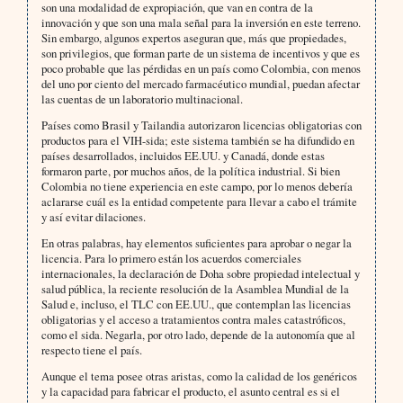
son una modalidad de expropiación, que van en contra de la
innovación y que son una mala señal para la inversión en este terreno.
Sin embargo, algunos expertos aseguran que, más que propiedades,
son privilegios, que forman parte de un sistema de incentivos y que es
poco probable que las pérdidas en un país como Colombia, con menos
del uno por ciento del mercado farmacéutico mundial, puedan afectar
las cuentas de un laboratorio multinacional.
Países como Brasil y Tailandia autorizaron licencias obligatorias con
productos para el VIH-sida; este sistema también se ha difundido en
países desarrollados, incluidos EE.UU. y Canadá, donde estas
formaron parte, por muchos años, de la política industrial. Si bien
Colombia no tiene experiencia en este campo, por lo menos debería
aclararse cuál es la entidad competente para llevar a cabo el trámite
y así evitar dilaciones.
En otras palabras, hay elementos suficientes para aprobar o negar la
licencia. Para lo primero están los acuerdos comerciales
internacionales, la declaración de Doha sobre propiedad intelectual y
salud pública, la reciente resolución de la Asamblea Mundial de la
Salud e, incluso, el TLC con EE.UU., que contemplan las licencias
obligatorias y el acceso a tratamientos contra males catastróficos,
como el sida. Negarla, por otro lado, depende de la autonomía que al
respecto tiene el país.
Aunque el tema posee otras aristas, como la calidad de los genéricos
y la capacidad para fabricar el producto, el asunto central es si el