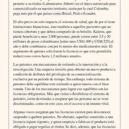
permite a su titular (Laboratorios Abbott) ser el único autorizado para
comercializarlo en nuestro territorio, razón por la cual Colombia
paga más por él que países como Brasil, Perú o Ecuador.
El alto precio no solo impacta el sistema de salud, que de por sí tiene
limitaciones financieras, sino también a aquellos pacientes que no
tienen cobertura y que deben comprarlo de su bolsillo. Kaletra, que
puede beneficiar a unas 2.000 personas, puede costar entre 3,5 y 20
millones de pesos colombianos [entre unos US$1.490 y US$8.525] al
año y debe combinarse con por lo menos dos medicamentos más. El
argumento de quienes solicitaron la licencia es que esta permitiría
reducir esos costos hasta 1,2 millones anuales.
Las patentes son mecanismos de estímulo a la innovación y a la
investigación. Una empresa invierte para obtener un nuevo producto a
condición de disfrutar del privilegio de su comercialización
exclusiva por un periodo de tiempo. Sin embargo, todo sistema de
patentes debe equilibrar este estímulo a quien innova con el bien
común. Uno de los mecanismos para lograr ese equilibrio son las
licencias obligatorias. Más que violar o flexibilizar el sistema de
patentes, están destinadas a asegurar que las personas no se vean
discriminadas, como en este caso, en el acceso a un insumo vital.
Algunas voces aseguran que las licencias existen para desconocer,
suspender o quebrar patentes. No obstante, aquellas sometidas a una
licencia siguen vigentes, y quien empieza a fabricar el producto está
obligado a pagar regalías al titular. Se dice, además, que las licencias