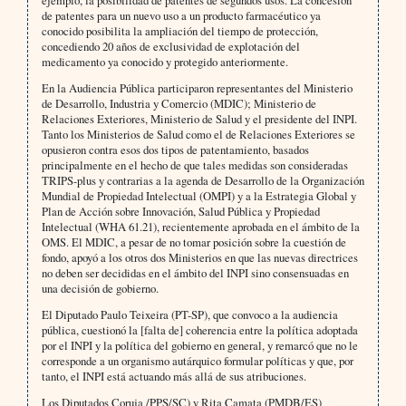
ejemplo, la posibilidad de patentes de segundos usos. La concesión
de patentes para un nuevo uso a un producto farmacéutico ya
conocido posibilita la ampliación del tiempo de protección,
concediendo 20 años de exclusividad de explotación del
medicamento ya conocido y protegido anteriormente.
En la Audiencia Pública participaron representantes del Ministerio
de Desarrollo, Industria y Comercio (MDIC); Ministerio de
Relaciones Exteriores, Ministerio de Salud y el presidente del INPI.
Tanto los Ministerios de Salud como el de Relaciones Exteriores se
opusieron contra esos dos tipos de patentamiento, basados
principalmente en el hecho de que tales medidas son consideradas
TRIPS-plus y contrarias a la agenda de Desarrollo de la Organización
Mundial de Propiedad Intelectual (OMPI) y a la Estrategia Global y
Plan de Acción sobre Innovación, Salud Pública y Propiedad
Intelectual (WHA 61.21), recientemente aprobada en el ámbito de la
OMS. El MDIC, a pesar de no tomar posición sobre la cuestión de
fondo, apoyó a los otros dos Ministerios en que las nuevas directrices
no deben ser decididas en el ámbito del INPI sino consensuadas en
una decisión de gobierno.
El Diputado Paulo Teixeira (PT-SP), que convoco a la audiencia
pública, cuestionó la [falta de] coherencia entre la política adoptada
por el INPI y la política del gobierno en general, y remarcó que no le
corresponde a un organismo autárquico formular políticas y que, por
tanto, el INPI está actuando más allá de sus atribuciones.
Los Diputados Coruja /PPS/SC) y Rita Camata (PMDB/ES)