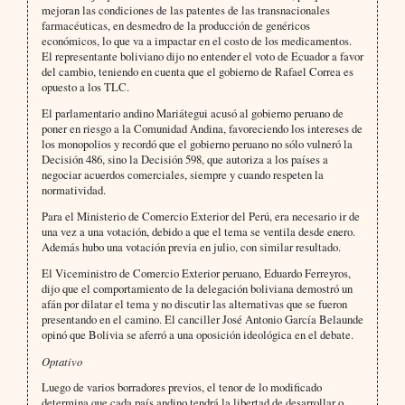
mejoran las condiciones de las patentes de las transnacionales
farmacéuticas, en desmedro de la producción de genéricos
económicos, lo que va a impactar en el costo de los medicamentos.
El representante boliviano dijo no entender el voto de Ecuador a favor
del cambio, teniendo en cuenta que el gobierno de Rafael Correa es
opuesto a los TLC.
El parlamentario andino Mariátegui acusó al gobierno peruano de
poner en riesgo a la Comunidad Andina, favoreciendo los intereses de
los monopolios y recordó que el gobierno peruano no sólo vulneró la
Decisión 486, sino la Decisión 598, que autoriza a los países a
negociar acuerdos comerciales, siempre y cuando respeten la
normatividad.
Para el Ministerio de Comercio Exterior del Perú, era necesario ir de
una vez a una votación, debido a que el tema se ventila desde enero.
Además hubo una votación previa en julio, con similar resultado.
El Viceministro de Comercio Exterior peruano, Eduardo Ferreyros,
dijo que el comportamiento de la delegación boliviana demostró un
afán por dilatar el tema y no discutir las alternativas que se fueron
presentando en el camino. El canciller José Antonio García Belaunde
opinó que Bolivia se aferró a una oposición ideológica en el debate.
Optativo
Luego de varios borradores previos, el tenor de lo modificado
determina que cada país andino tendrá la libertad de desarrollar o