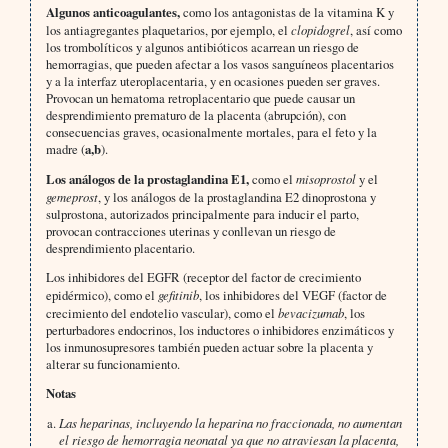
Algunos anticoagulantes,
como los antagonistas de la vitamina K y
los antiagregantes plaquetarios, por ejemplo, el
clopidogrel
, así como
los trombolíticos y algunos antibióticos acarrean un riesgo de
hemorragias, que pueden afectar a los vasos sanguíneos placentarios
y a la interfaz uteroplacentaria, y en ocasiones pueden ser graves.
Provocan un hematoma retroplacentario que puede causar un
desprendimiento prematuro de la placenta (abrupción), con
consecuencias graves, ocasionalmente mortales, para el feto y la
madre (
a,b
).
Los análogos de la prostaglandina E1,
como el
misoprostol
y el
gemeprost
, y los análogos de la prostaglandina E2 dinoprostona y
sulprostona, autorizados principalmente para inducir el parto,
provocan contracciones uterinas y conllevan un riesgo de
desprendimiento placentario.
Los inhibidores del EGFR (receptor del factor de crecimiento
epidérmico), como el
gefitinib
, los inhibidores del VEGF (factor de
crecimiento del endotelio vascular), como el
bevacizumab
, los
perturbadores endocrinos, los inductores o inhibidores enzimáticos y
los inmunosupresores también pueden actuar sobre la placenta y
alterar su funcionamiento.
Notas
Las heparinas, incluyendo la heparina no fraccionada, no aumentan
el riesgo de hemorragia neonatal ya que no atraviesan la placenta,