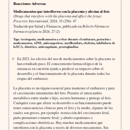
Reacciones Adversas
Medicamentos que interfieren con la placenta y afectan al feto
(Drugs that interfere with the placenta and affect the fetus)
Prescrire International,
2024; 33 (256): 47
Traducido por Salud y Fármacos, publicado en
Boletín Fármacos:
Farmacovigilancia
2024; 27 (2)
Tags: teratogenia, medicamentos a evitar durante el embarazo, gestación y
medicamentos, AINE, anticongestivos, metilfenidato, efedrina, inhibidores de
la ECA, diurético, anticoagulante, prostaglandina
En 2023, los efectos del uso de medicamentos sobre la placenta se
han estudiado poco. El conocimiento farmacológico de la
sustancia en cuestión ayuda a predecir su impacto sobre el
desarrollo y el funcionamiento de la placenta durante todas las
etapas del embarazo.
La placenta es un órgano esencial para mantener el embarazo y para
el crecimiento intrauterino del feto. Permite el intercambio
metabólico entre madre e hijo, secreta hormonas y protege al feto.
Cualquier cosa que altere su desarrollo o su funcionamiento puede
tener consecuencias clínicas para el feto y la madre, algunas de las
cuales son graves, por ejemplo: restricción del crecimiento fetal,
parto prematuro o muerte fetal; y aborto espontáneo o
complicaciones obstétricas. Hay muchos medicamentos que
interfieren con la placenta a través de diversos mecanismos. Sin