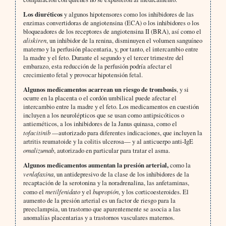
Los diuréticos
y algunos hipotensores como los inhibidores de las
enzimas convertidoras de angiotensina (ECA) o los inhibidores o los
bloqueadores de los receptores de angiotensina II (BRA), así como el
aliskiren
, un inhibidor de la renina, disminuyen el volumen sanguíneo
materno y la perfusión placentaria, y, por tanto, el intercambio entre
la madre y el feto. Durante el segundo y el tercer trimestre del
embarazo, esta reducción de la perfusión podría afectar el
crecimiento fetal y provocar hipotensión fetal.
Algunos medicamentos acarrean un riesgo de trombosis
, y si
ocurre en la placenta o el cordón umbilical puede afectar el
intercambio entre la madre y el feto. Los medicamentos en cuestión
incluyen a los neurolépticos que se usan como antipsicóticos o
antieméticos, a los inhibidores de la Janus quinasa, como el
tofacitinib
—autorizado para diferentes indicaciones, que incluyen la
artritis reumatoide y la colitis ulcerosa— y al anticuerpo anti-IgE
omalizumab
, autorizado en particular para tratar el asma.
Algunos medicamentos aumentan la presión arterial,
como la
venlafaxina
, un antidepresivo de la clase de los inhibidores de la
recaptación de la serotonina y la noradrenalina, las anfetaminas,
como el
metilfenidato
y el
bupropión
, y los corticoesteroides. El
aumento de la presión arterial es un factor de riesgo para la
preeclampsia, un trastorno que aparentemente se asocia a las
anomalías placentarias y a trastornos vasculares maternos.