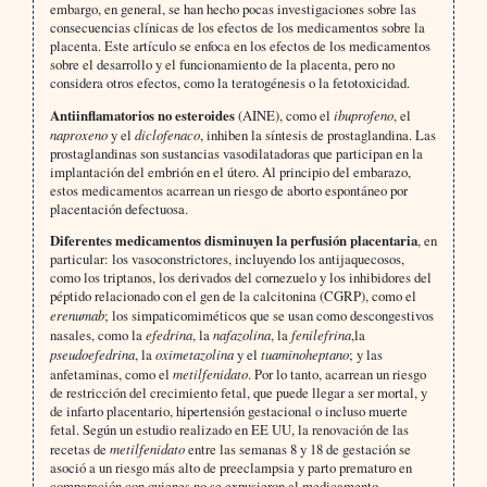
embargo, en general, se han hecho pocas investigaciones sobre las
consecuencias clínicas de los efectos de los medicamentos sobre la
placenta. Este artículo se enfoca en los efectos de los medicamentos
sobre el desarrollo y el funcionamiento de la placenta, pero no
considera otros efectos, como la teratogénesis o la fetotoxicidad.
Antiinflamatorios no esteroides
(AINE), como el
ibuprofeno
, el
naproxeno
y el
diclofenaco
, inhiben la síntesis de prostaglandina. Las
prostaglandinas son sustancias vasodilatadoras que participan en la
implantación del embrión en el útero. Al principio del embarazo,
estos medicamentos acarrean un riesgo de aborto espontáneo por
placentación defectuosa.
Diferentes medicamentos disminuyen la perfusión placentaria
, en
particular: los vasoconstrictores, incluyendo los antijaquecosos,
como los triptanos, los derivados del cornezuelo y los inhibidores del
péptido relacionado con el gen de la calcitonina (CGRP), como el
erenumab
; los simpaticomiméticos que se usan como descongestivos
nasales, como la
efedrina
, la
nafazolina
, la
fenilefrina
,la
pseudoefedrina
, la
oximetazolina
y el
tuaminoheptano
; y las
anfetaminas, como el
metilfenidato
. Por lo tanto, acarrean un riesgo
de restricción del crecimiento fetal, que puede llegar a ser mortal, y
de infarto placentario, hipertensión gestacional o incluso muerte
fetal. Según un estudio realizado en EE UU, la renovación de las
recetas de
metilfenidato
entre las semanas 8 y 18 de gestación se
asoció a un riesgo más alto de preeclampsia y parto prematuro en
comparación con quienes no se expusieron al medicamento.