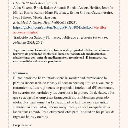
COVID-19 Tools Accelerator)
Abha Saxena, Brook Baker, Amanda Banda, Anders Herlitz, Jennifer
Miller, Karrar Karrar, Marc Fleurbaey, Esther Chiwa, Caesar Atuire,
Iwao Hirose, Nicole Hassoun
Brit. Med. J. Global Health
e010615 (2023),
https://gh.bmj.com/content/bmjgh/8/1/e010615.full.pdf
(de libre
acceso en inglés)
Traducido por Salud y Fármacos, publicado en
Boletín Fármacos:
Políticas
2023; 26(2)
Tags: innovación farmacéutica, barreras de propiedad intelectual, eliminar
barreras de propiedad intelectual, banco de patentes de medicamentos,
adquisiciones conjuntas de medicamentos, invertir en I+D farmacéutica,
contramedidas médicas en pandemia
Resumen
El nacionalismo ha triunfado sobre la solidaridad, provocando la
pérdida innecesaria de vidas y el acceso poco equitativo a vacunas y
tratamientos. Los regímenes de propiedad intelectual (PI) existentes,
los secretos comerciales y los derechos a la protección de datos, a los
que se acogen las empresas farmacéuticas, también han generado
obstáculos para aumentar la capacidad de fabricación y garantizar
suministros adecuados, precios asequibles y el acceso equitativo a
las vacunas covid-19 y a otros productos para la salud en los países de
ingresos bajos y medios.
Proponemos: