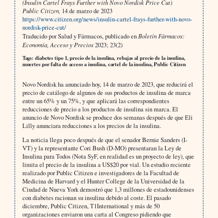
(Insulin Cartel Frays Further with Novo Nordisk Price Cut)
Public Citizen,
14 de marzo de 2023
https://www.citizen.org/news/insulin-cartel-frays-further-with-novo-
nordisk-price-cut/
Traducido por Salud y Fármacos, publicado en
Boletín Fármacos:
Economía, Acceso y Precios
2023; 23(2)
Tags: diabetes tipo 1, precio de la insulina, rebajas al precio de la insulina,
muertes por falta de acceso a insulina, cartel de la insulina, Public Citizen
Novo Nordisk ha anunciado hoy, 14 de marzo de 2023, que reducirá el
precio de catálogo de algunos de sus productos de insulina de marca
entre un 65% y un 75%, y que aplicará las correspondientes
reducciones de precio a los productos de insulina sin marca. El
anuncio de Novo Nordisk se produce dos semanas después de que Eli
Lilly anunciara reducciones a los precios de la insulina.
La noticia llega poco después de que el senador Bernie Sanders (I-
VT) y la representante Cori Bush (D-MO) presentaran la Ley de
Insulina para Todos (Nota SyF, en realidad es un proyecto de ley), que
limita el precio de la insulina a US$20 por vial. Un estudio reciente
realizado por Public Citizen e investigadores de la Facultad de
Medicina de Harvard y el Hunter College de la Universidad de la
Ciudad de Nueva York demostró que 1,3 millones de estadounidenses
con diabetes racionan su insulina debido al coste. El pasado
diciembre, Public Citizen, T1International y más de 50
organizaciones enviaron una carta al Congreso pidiendo que