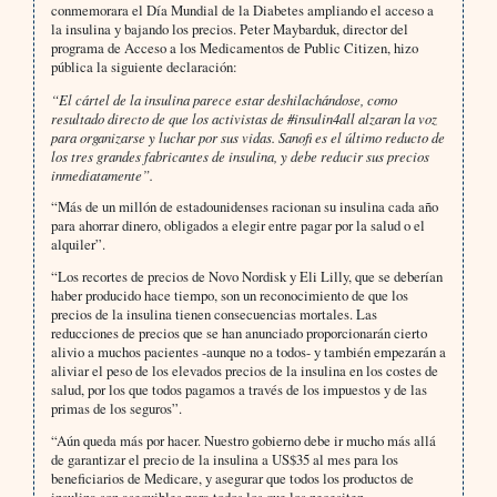
conmemorara el Día Mundial de la Diabetes ampliando el acceso a
la insulina y bajando los precios. Peter Maybarduk, director del
programa de Acceso a los Medicamentos de Public Citizen, hizo
pública la siguiente declaración:
“El cártel de la insulina parece estar deshilachándose, como
resultado directo de que los activistas de #insulin4all alzaran la voz
para organizarse y luchar por sus vidas. Sanofi es el último reducto de
los tres grandes fabricantes de insulina, y debe reducir sus precios
inmediatamente”.
“Más de un millón de estadounidenses racionan su insulina cada año
para ahorrar dinero, obligados a elegir entre pagar por la salud o el
alquiler”.
“Los recortes de precios de Novo Nordisk y Eli Lilly, que se deberían
haber producido hace tiempo, son un reconocimiento de que los
precios de la insulina tienen consecuencias mortales. Las
reducciones de precios que se han anunciado proporcionarán cierto
alivio a muchos pacientes -aunque no a todos- y también empezarán a
aliviar el peso de los elevados precios de la insulina en los costes de
salud, por los que todos pagamos a través de los impuestos y de las
primas de los seguros”.
“Aún queda más por hacer. Nuestro gobierno debe ir mucho más allá
de garantizar el precio de la insulina a US$35 al mes para los
beneficiarios de Medicare, y asegurar que todos los productos de
insulina son asequibles para todos los que los necesiten,