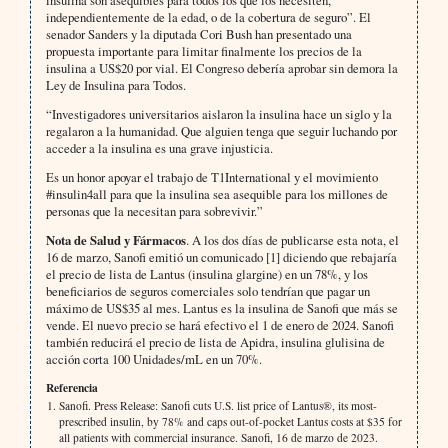
independientemente de la edad, o de la cobertura de seguro”. El
senador Sanders y la diputada Cori Bush han presentado una
propuesta importante para limitar finalmente los precios de la
insulina a US$20 por vial. El Congreso debería aprobar sin demora la
Ley de Insulina para Todos.
“Investigadores universitarios aislaron la insulina hace un siglo y la
regalaron a la humanidad. Que alguien tenga que seguir luchando por
acceder a la insulina es una grave injusticia.
Es un honor apoyar el trabajo de T1International y el movimiento
#insulin4all para que la insulina sea asequible para los millones de
personas que la necesitan para sobrevivir.”
Nota de Salud y Fármacos
. A los dos días de publicarse esta nota, el
16 de marzo, Sanofi emitió un comunicado [1] diciendo que rebajaría
el precio de lista de Lantus (insulina glargine) en un 78%, y los
beneficiarios de seguros comerciales solo tendrían que pagar un
máximo de US$35 al mes. Lantus es la insulina de Sanofi que más se
vende. El nuevo precio se hará efectivo el 1 de enero de 2024. Sanofi
también reducirá el precio de lista de Apidra, insulina glulisina de
acción corta 100 Unidades/mL en un 70%.
Referencia
Sanofi. Press Release: Sanofi cuts U.S. list price of Lantus®, its most-
prescribed insulin, by 78% and caps out-of-pocket Lantus costs at $35 for
all patients with commercial insurance. Sanofi, 16 de marzo de 2023.