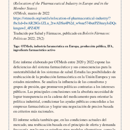
(Relocation of the Pharmaceutical Industry in Europe and in the
Member States)
OTMeds,
marzo de 2022
https://otmeds.org/outils/relocation-of-pharmaceutical-industry/?
fbclid=IwAR28Gs1ZLu_2twADSn4P62d_w9onr574butPZ0mryJoDQs
kmguwJ_4PZ4DY
Traducido por Salud y Fármacos, publicado en
Boletín Fármacos:
Políticas
2022; 25(2)
Tags: OTMeds, industria faramcéutica en Europa, producción pública, IFA,
ingrediente farmacéutico activo
Este informe elaborado por OTMeds entre 2020 y 2022 expone las
deficiencias del sistema farmacéutico y sus consecuencias para la
sustentabilidad de los sistemas de salud. Estudia las posibilidades de
reubicación de la producción farmacéutica en la Unión Europea y sus
estados miembros. Se analiza la influencia de las consultoras y
grupos de presión, que promueven políticas contrarias a los intereses
públicos. Las principales conclusiones son la absoluta necesidad de
lograr transparencia en la cadena del medicamento para orientar la
política industrial, condicionar las ayudas públicas concedidas a las
empresas farmacéuticas y lograr una negociación de precios basada
en criterios más racionales.
El informe señala también que, en las condiciones actuales del
mercado, una reubicación basada en el principio de oferta y demanda
fracasaría, por lo que se estudian otros modelos alternativos, como la