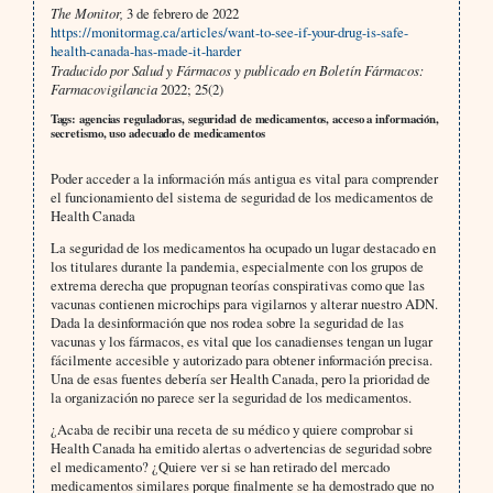
The Monitor,
3 de febrero de 2022
https://monitormag.ca/articles/want-to-see-if-your-drug-is-safe-
health-canada-has-made-it-harder
Traducido por Salud y Fármacos y publicado en Boletín Fármacos:
Farmacovigilancia
2022; 25(2)
Tags: agencias reguladoras, seguridad de medicamentos, acceso a información,
secretismo, uso adecuado de medicamentos
Poder acceder a la información más antigua es vital para comprender
el funcionamiento del sistema de seguridad de los medicamentos de
Health Canada
La seguridad de los medicamentos ha ocupado un lugar destacado en
los titulares durante la pandemia, especialmente con los grupos de
extrema derecha que propugnan teorías conspirativas como que las
vacunas contienen microchips para vigilarnos y alterar nuestro ADN.
Dada la desinformación que nos rodea sobre la seguridad de las
vacunas y los fármacos, es vital que los canadienses tengan un lugar
fácilmente accesible y autorizado para obtener información precisa.
Una de esas fuentes debería ser Health Canada, pero la prioridad de
la organización no parece ser la seguridad de los medicamentos.
¿Acaba de recibir una receta de su médico y quiere comprobar si
Health Canada ha emitido alertas o advertencias de seguridad sobre
el medicamento? ¿Quiere ver si se han retirado del mercado
medicamentos similares porque finalmente se ha demostrado que no