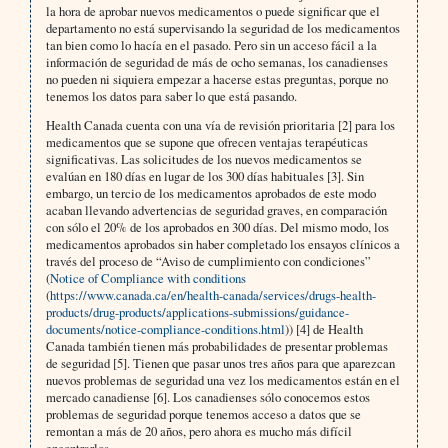
la hora de aprobar nuevos medicamentos o puede significar que el
departamento no está supervisando la seguridad de los medicamentos
tan bien como lo hacía en el pasado. Pero sin un acceso fácil a la
información de seguridad de más de ocho semanas, los canadienses
no pueden ni siquiera empezar a hacerse estas preguntas, porque no
tenemos los datos para saber lo que está pasando.
Health Canada cuenta con una vía de revisión prioritaria [2] para los
medicamentos que se supone que ofrecen ventajas terapéuticas
significativas. Las solicitudes de los nuevos medicamentos se
evalúan en 180 días en lugar de los 300 días habituales [3]. Sin
embargo, un tercio de los medicamentos aprobados de este modo
acaban llevando advertencias de seguridad graves, en comparación
con sólo el 20% de los aprobados en 300 días. Del mismo modo, los
medicamentos aprobados sin haber completado los ensayos clínicos a
través del proceso de “Aviso de cumplimiento con condiciones”
(
Notice of Compliance with conditions
(
https://www.canada.ca/en/health-canada/services/drugs-health-
products/drug-products/applications-submissions/guidance-
documents/notice-compliance-conditions.html
)) [4] de Health
Canada también tienen más probabilidades de presentar problemas
de seguridad [5]. Tienen que pasar unos tres años para que aparezcan
nuevos problemas de seguridad una vez los medicamentos están en el
mercado canadiense [6]. Los canadienses sólo conocemos estos
problemas de seguridad porque tenemos acceso a datos que se
remontan a más de 20 años, pero ahora es mucho más difícil
encontrarlos.