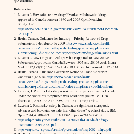
que circulan.
Referencias
Lexchin J. How safe are new drugs? Market withdrawal of drugs
approved in Canada between 1990 and 2009 Open Medicine
2014;8(1)e1
https://www.ncbi.nlm.nih.gov/pmc/articles/PMC4085091/pdf/OpenMed-
08-14.pdf
Health Canada. Guidance for Industry – Priority Review of Drug
Submissions 6 de febrero de 2009
https://www.canada.ca/en/health-
canada/services/drugs-health-products/drug-products/applications-
submissions/guidance-documents/priority-review/drug-submissions.html
Lexchin J. New Drugs and Safety: What Happened to New Active
Substances Approved in Canada Between 1995 and 2010? Arch Intern
Med. 2012;172(21):1680–1681. doi:10.1001/archinternmed.2012.4444
Health Canada. Guidance Document: Notice of Compliance with
Conditions (NOC/c)
https://www.canada.ca/en/health-
canada/services/drugs-health-products/drug-products/applications-
submissions/guidance-documents/notice-compliance-conditions.html
Lexchin, J. Post-market safety warnings for drugs approved in Canada
under the Notice of Compliance with conditions policy. Br J Clin
Pharmacol, 2015; 79, 847– 859. doi: 10.1111/bcp.12552.
Lexchin J. Postmarket safety in Canada: are significant therapeutic
advances and biologics less safe than other drugs? A cohort study. BMJ
Open 2014;4:e004289. doi: 10.1136/bmjopen-2013-004289
https://shpm.info.yorku.ca/files/2020/09/Health-Canada-funding-
distribution-2004-2020.pdf
https://capra.ca/_uploads/archive/presentations/may2003_mhpd.pdf