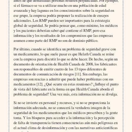
antes de que demasiadas personas resulten perjudicadas. Por ejemplo,
si el fármaco se va a utilizar mucho en una población de edad
avanzada y hay lagunas en los conocimientos sobre la seguridad en
ese grupo, la empresa podría proponer la realización de ensayos
adicionales. Los RMP pueden ser importantes para la estrategia
global de seguridad. Se podría pensar que, como mínimo, los médicos
y los pacientes deberían saber qué contiene el RMP, pero esa
información y los resultados de los compromisos que las empresas
asumen como parte del RMP no son de dominio público.
Por último, cuando se identifica un problema de seguridad grave con
un medicamento, lo que suele pasar es que Helath Canada se reúne
con la empresa para discutir lo que se debe hacer. De hecho, según un
documento de orientación de Health Canada de 2008, los fabricantes
son responsables de emitir cuatro de los 13 tipos diferentes de
documentos de comunicación de riesgos [11]. Sin embargo, las
empresas son reacias a admitir que puede haber problemas con sus
medicamentos [12]. ¿Qué ocurre en estas reuniones? ¿Influye el punto
de vista del fabricante en la forma en que Health Canada aborda el
problema de seguridad? Una vez más, esta información no se divulga.
Si no se invierte en personal y recursos, y si no se proporciona la
información adecuada, no se conocerá la verdadera imagen de la
seguridad de los medicamentos que los médicos prescriben y la gente
toma. Y los bloqueos para acceder a la información y la percepción
de falta de transparencia tienen consecuencias aún más peligrosas en
el actual clima de desinformación y con las narrativas anticientíficas