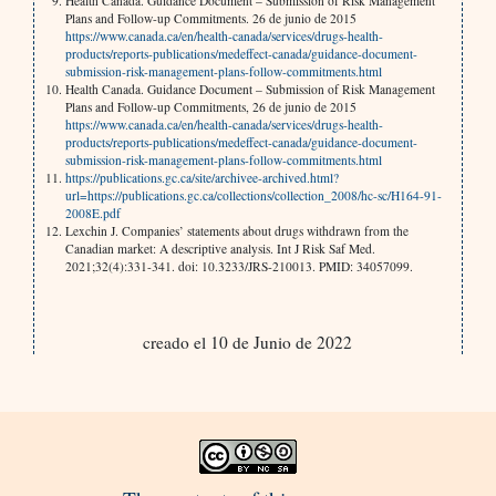
Health Canada. Guidance Document – Submission of Risk Management
Plans and Follow-up Commitments. 26 de junio de 2015
https://www.canada.ca/en/health-canada/services/drugs-health-
products/reports-publications/medeffect-canada/guidance-document-
submission-risk-management-plans-follow-commitments.html
Health Canada. Guidance Document – Submission of Risk Management
Plans and Follow-up Commitments, 26 de junio de 2015
https://www.canada.ca/en/health-canada/services/drugs-health-
products/reports-publications/medeffect-canada/guidance-document-
submission-risk-management-plans-follow-commitments.html
https://publications.gc.ca/site/archivee-archived.html?
url=https://publications.gc.ca/collections/collection_2008/hc-sc/H164-91-
2008E.pdf
Lexchin J. Companies’ statements about drugs withdrawn from the
Canadian market: A descriptive analysis. Int J Risk Saf Med.
2021;32(4):331-341. doi: 10.3233/JRS-210013. PMID: 34057099.
creado el 10 de Junio de 2022