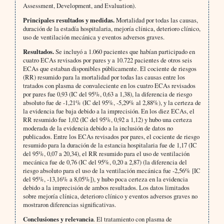
Assessment, Development, and Evaluation).
Principales resultados y medidas.
Mortalidad por todas las causas,
duración de la estadía hospitalaria, mejoría clínica, deterioro clínico,
uso de ventilación mecánica y eventos adversos graves.
Resultados.
Se incluyó a 1.060 pacientes que habían participado en
cuatro ECAs revisados por pares y a 10.722 pacientes de otros seis
ECAs que estaban disponibles públicamente. El cociente de riesgos
(RR) resumido para la mortalidad por todas las causas entre los
tratados con plasma de convaleciente en los cuatro ECAs revisados
por pares fue 0,93 (IC del 95%, 0,63 a 1,38), la diferencia de riesgo
absoluto fue de -1,21% (IC del 95%, -5,29% al 2,88%), y la certeza de
la evidencia fue baja debido a la imprecisión. En los diez ECAs, el
RR resumido fue 1,02 (IC del 95%, 0,92 a 1,12) y hubo una certeza
moderada de la evidencia debido a la inclusión de datos no
publicados. Entre los ECAs revisados por pares, el cociente de riesgo
resumido para la duración de la estancia hospitalaria fue de 1,17 (IC
del 95%, 0,07 a 20,34), el RR resumido para el uso de ventilación
mecánica fue de 0,76 (IC del 95%, 0,20 a 2,87) (la diferencia del
riesgo absoluto para el uso de la ventilación mecánica fue -2,56% [IC
del 95%, -13,16% a 8,05%]), y hubo poca certeza en la evidencia
debido a la imprecisión de ambos resultados. Los datos limitados
sobre mejoría clínica, deterioro clínico y eventos adversos graves no
mostraron diferencias significativas.
Conclusiones y relevancia
. El tratamiento con plasma de