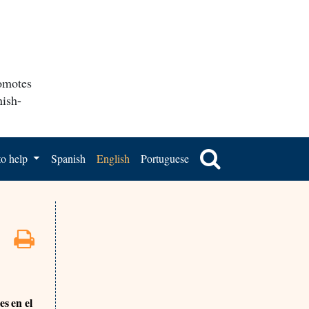
romotes
nish-
o help
Spanish
English
Portuguese
es en el