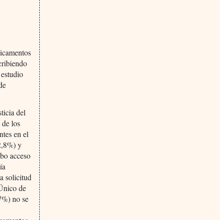
edicamentos
cribiendo
 estudio
 de
ticia del
 de los
ntes en el
52,8%) y
ubo acceso
ía
 solicitud
 Único de
7%) no se