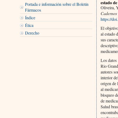
estado de
Portada e información sobre el Boletín
Oliveira, 
Fármacos
Cadernos 
Índice
https://d
Ética
El objetiv
Derecho
al estado 
sus caract
descriptiv
medicament
Los datos 
Rio Grande
autores so
interior d
origen de 
al medicam
bloqueo de
de medicam
Salud bras
encontrab