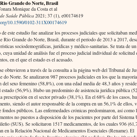
 Rio Grande do Norte, Brasil
Yonara Monique da Costa et al
de Saúde Pública
2021; 37 (1), e00174619
oi.org/10.1590/0102-311X00174619
o de este estudio fue analizar los procesos judiciales que solicitaban m
de Rio Grande do Norte, Brasil, durante el período de 2013 a 2017, des
erísticas sociodemográficas, jurídicas y médico-sanitarias. Se trata de un
o, cuya unidad de análisis fue el proceso judicial individual de solicitud
os, en el que el estado es el acusado.
se obtuvieron a través de la consulta a la página web del Tribunal de Jus
 do Norte. Se analizaron 987 procesos judiciales en los que la mayoría
n del sexo femenino (58,8%), con una edad media de 48,3 años y reside
el estado (56,9%). Hubo un predominio de asistencia jurídica pública (
la prescripción en el sector privado (38,1%). En el 68% de los casos, h
ento, siendo el autor responsable de la compra en un 56,1% de ellos, v
 fondos públicos. Las enfermedades crónicas predominaron, así como la
entos no puestos a disposición de los pacientes por parte del Sistema
ileño (SUS). Se solicitaron 1517 medicamentos, de los cuales 936 (61,
an en la Relación Nacional de Medicamentos Esenciales (Rename). El