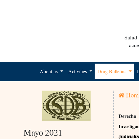
Salud 
acce
About us
Activities
Drug Bulletins
L
Hom
Derecho
Investiga
Mayo 2021
Judicializ