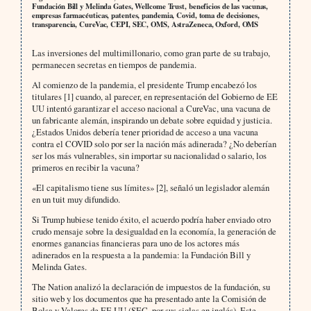
Fundación Bill y Melinda Gates, Wellcome Trust, beneficios de las vacunas,
empresas farmacéuticas, patentes, pandemia, Covid, toma de decisiones,
transparencia, CureVac, CEPI, SEC, OMS, AstraZeneca, Oxford, OMS
Las inversiones del multimillonario, como gran parte de su trabajo,
permanecen secretas en tiempos de pandemia.
Al comienzo de la pandemia, el presidente Trump encabezó los
titulares [1] cuando, al parecer, en representación del Gobierno de EE
UU intentó garantizar el acceso nacional a CureVac, una vacuna de
un fabricante alemán, inspirando un debate sobre equidad y justicia.
¿Estados Unidos debería tener prioridad de acceso a una vacuna
contra el COVID solo por ser la nación más adinerada? ¿No deberían
ser los más vulnerables, sin importar su nacionalidad o salario, los
primeros en recibir la vacuna?
«El capitalismo tiene sus límites» [2], señaló un legislador alemán
en un tuit muy difundido.
Si Trump hubiese tenido éxito, el acuerdo podría haber enviado otro
crudo mensaje sobre la desigualdad en la economía, la generación de
enormes ganancias financieras para uno de los actores más
adinerados en la respuesta a la pandemia: la Fundación Bill y
Melinda Gates.
The Nation analizó la declaración de impuestos de la fundación, su
sitio web y los documentos que ha presentado ante la Comisión de
Bolsa y Valores de EE UU (SEC, por sus siglas en inglés). Este