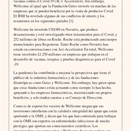
vacunas contra el Covid 19 (ACT Accelerator). Sin embargo,
Wellcome al igual que la Fundación Gates invierte en muchas de las
empresas que se pueden beneficiar por la venta de productos Covid.
El BMJ ha revelado algunos de sus conflictos de interés y los
resumimos en los siguientes párrafos [1].
Wellcome ha invertido US$389 en Novartis, que produce
dexametasona y está investigando otros tratamientos para el Covid, y
252 millones de libras en Roche. Roche está produciendo anticuerpos
monoclonales para Regeneron. Tanto Roche como Novartis han
estado en conversaciones con Act-Accelerator. En total, Wellcome
tiene invertidos £1.250 millones en empresas que trabajan en el
desarrollo de vacunas, terapias y pruebas diagnósticas para el Covid
-19.
La pandemia ha contribuido a mejorar la perspectiva que tiene el
público de la industria farmacéutica y de las fundaciones
filantrópicas como Gates y Wellcome. Sin embargo, hay quien opina
que estas fundaciones están actuando como siempre lo han hecho,
apoyando a las empresas farmacéuticas, maximizando sus propios
beneficios, y solo rinden cuentas a su Consejo de Dirección.
Como es de esperar los voceros de Wellcome niegan que sus
inversiones interfieran con la calidad e integridad del apoyo que están
aportando a la OMS, y dicen que los que han contratado para trabajar
con la OMS son expertos en enfermedades infecciosas de mucho
prestigio, que aportan sus conocimientos científicos. Los
investigadores que representan a Wellcome dicen que actúan con