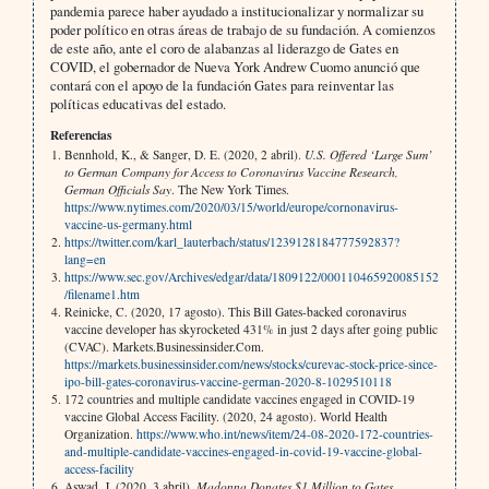
pandemia parece haber ayudado a institucionalizar y normalizar su
poder político en otras áreas de trabajo de su fundación. A comienzos
de este año, ante el coro de alabanzas al liderazgo de Gates en
COVID, el gobernador de Nueva York Andrew Cuomo anunció que
contará con el apoyo de la fundación Gates para reinventar las
políticas educativas del estado.
Referencias
Bennhold, K., & Sanger, D. E. (2020, 2 abril).
U.S. Offered ‘Large Sum’
to German Company for Access to Coronavirus Vaccine Research,
German Officials Say
. The New York Times.
https://www.nytimes.com/2020/03/15/world/europe/cornonavirus-
vaccine-us-germany.html
https://twitter.com/karl_lauterbach/status/1239128184777592837?
lang=en
https://www.sec.gov/Archives/edgar/data/1809122/000110465920085152
/filename1.htm
Reinicke, C. (2020, 17 agosto). This Bill Gates-backed coronavirus
vaccine developer has skyrocketed 431% in just 2 days after going public
(CVAC). Markets.Businessinsider.Com.
https://markets.businessinsider.com/news/stocks/curevac-stock-price-since-
ipo-bill-gates-coronavirus-vaccine-german-2020-8-1029510118
172 countries and multiple candidate vaccines engaged in COVID-19
vaccine Global Access Facility. (2020, 24 agosto). World Health
Organization.
https://www.who.int/news/item/24-08-2020-172-countries-
and-multiple-candidate-vaccines-engaged-in-covid-19-vaccine-global-
access-facility
Aswad, J. (2020, 3 abril).
Madonna Donates $1 Million to Gates