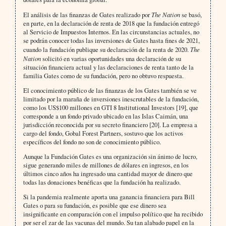
El análisis de las finanzas de Gates realizado por
The Nation
se basó,
en parte, en la declaración de renta de 2018 que la fundación entregó
al Servicio de Impuestos Internos. En las circunstancias actuales, no
se podrán conocer todas las inversiones de Gates hasta fines de 2021,
cuando la fundación publique su declaración de la renta de 2020.
The
Nation
solicitó en varias oportunidades una declaración de su
situación financiera actual y las declaraciones de renta tanto de la
familia Gates como de su fundación, pero no obtuvo respuesta.
El conocimiento público de las finanzas de los Gates también se ve
limitado por la maraña de inversiones inescrutables de la fundación,
como los US$100 millones en GTI 8 Institutional Investors [19], que
corresponde a un fondo privado ubicado en las Islas Caimán, una
jurisdicción reconocida por su secreto financiero [20]. La empresa a
cargo del fondo, Gobal Forest Partners, sostuvo que los activos
específicos del fondo no son de conocimiento público.
Aunque la Fundación Gates es una organización sin ánimo de lucro,
sigue generando miles de millones de dólares en ingresos, en los
últimos cinco años ha ingresado una cantidad mayor de dinero que
todas las donaciones benéficas que la fundación ha realizado.
Si la pandemia realmente aporta una ganancia financiera para Bill
Gates o para su fundación, es posible que ese dinero sea
insignificante en comparación con el impulso político que ha recibido
por ser el zar de las vacunas del mundo. Su tan alabado papel en la