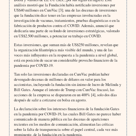
análisis mostró que la Fundación había notificado inversiones por
US$40 millones en CureVac [3]; una de las docenas de inversiones
que la fundación dice tener en las empresas involucradas en la
investigación de vacunas, tratamientos, pruebas diagnósticas o en la
fabricación de productos contra el COVID. Además, anunció que
dedicaría una parte de su fondo de inversiones estratégicas, valorado
en US$2.500 millones, a potenciar su trabajo en COVID.
Estas inversiones, que suman más de US$250 millones, revelan que
la organización filantrópica más visible del mundo, y una de las
voces más influyentes en la respuesta a la pandemia a nivel global,
está en posición de sacar un considerable provecho financiero de la
pandemia por COVID-19.
Tan solo las inversiones declaradas en CureVac podrían haber
devengado decenas de millones de dólares en valor para los
accionistas, incluyendo la fundación sin ánimo de lucro de Melinda y
Bill Gates. Aunque el intento de Trump con CureVac fracasó, las
acciones de la empresa se dispararon en un 400% [4], solo dos días
después de salir a cotizarse en bolsa en agosto.
La declaración sobre los intereses financieros de la fundación Gates
en la pandemia por COVID-19, las cuales Bill Gates no parece haber
comunicado de manera pública en las docenas de apariciones
recientes en los medios de comunicación, alimentan las críticas
sobre la falta de transparencia sobre el papel central, cada vez más
prominente, de la fundación en la pandemia.