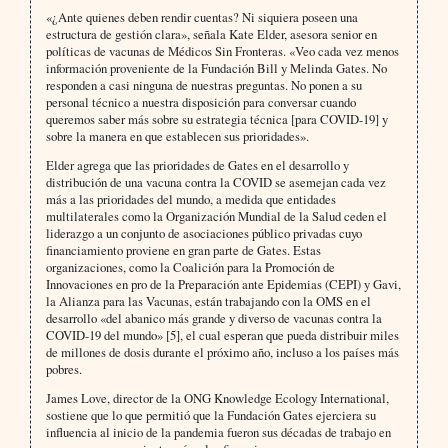
«¿Ante quienes deben rendir cuentas? Ni siquiera poseen una
estructura de gestión clara», señala Kate Elder, asesora senior en
políticas de vacunas de Médicos Sin Fronteras. «Veo cada vez menos
información proveniente de la Fundación Bill y Melinda Gates. No
responden a casi ninguna de nuestras preguntas. No ponen a su
personal técnico a nuestra disposición para conversar cuando
queremos saber más sobre su estrategia técnica [para COVID-19] y
sobre la manera en que establecen sus prioridades».
Elder agrega que las prioridades de Gates en el desarrollo y
distribución de una vacuna contra la COVID se asemejan cada vez
más a las prioridades del mundo, a medida que entidades
multilaterales como la Organización Mundial de la Salud ceden el
liderazgo a un conjunto de asociaciones público privadas cuyo
financiamiento proviene en gran parte de Gates. Estas
organizaciones, como la Coalición para la Promoción de
Innovaciones en pro de la Preparación ante Epidemias (CEPI) y Gavi,
la Alianza para las Vacunas, están trabajando con la OMS en el
desarrollo «del abanico más grande y diverso de vacunas contra la
COVID-19 del mundo» [5], el cual esperan que pueda distribuir miles
de millones de dosis durante el próximo año, incluso a los países más
pobres.
James Love, director de la ONG Knowledge Ecology International,
sostiene que lo que permitió que la Fundación Gates ejerciera su
influencia al inicio de la pandemia fueron sus décadas de trabajo en