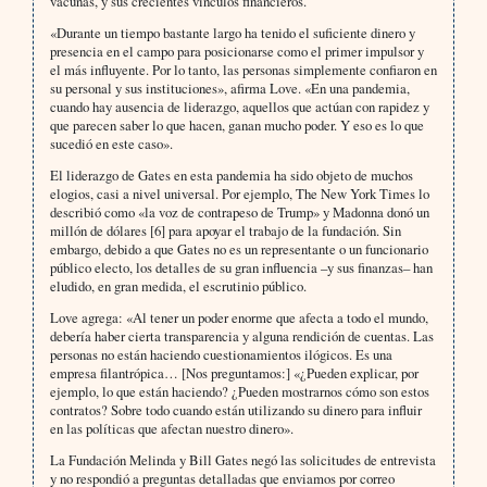
vacunas, y sus crecientes vínculos financieros.
«Durante un tiempo bastante largo ha tenido el suficiente dinero y
presencia en el campo para posicionarse como el primer impulsor y
el más influyente. Por lo tanto, las personas simplemente confiaron en
su personal y sus instituciones», afirma Love. «En una pandemia,
cuando hay ausencia de liderazgo, aquellos que actúan con rapidez y
que parecen saber lo que hacen, ganan mucho poder. Y eso es lo que
sucedió en este caso».
El liderazgo de Gates en esta pandemia ha sido objeto de muchos
elogios, casi a nivel universal. Por ejemplo, The New York Times lo
describió como «la voz de contrapeso de Trump» y Madonna donó un
millón de dólares [6] para apoyar el trabajo de la fundación. Sin
embargo, debido a que Gates no es un representante o un funcionario
público electo, los detalles de su gran influencia –y sus finanzas– han
eludido, en gran medida, el escrutinio público.
Love agrega: «Al tener un poder enorme que afecta a todo el mundo,
debería haber cierta transparencia y alguna rendición de cuentas. Las
personas no están haciendo cuestionamientos ilógicos. Es una
empresa filantrópica… [Nos preguntamos:] «¿Pueden explicar, por
ejemplo, lo que están haciendo? ¿Pueden mostrarnos cómo son estos
contratos? Sobre todo cuando están utilizando su dinero para influir
en las políticas que afectan nuestro dinero».
La Fundación Melinda y Bill Gates negó las solicitudes de entrevista
y no respondió a preguntas detalladas que enviamos por correo