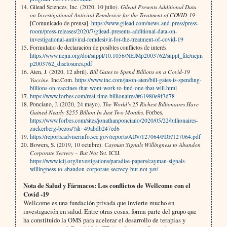
Gilead Sciences, Inc. (2020, 10 julio).
Gilead Presents Additional Data
on Investigational Antiviral Remdesivir for the Treatment of COVID-19
[Comunicado de prensa].
https://www.gilead.com/news-and-press/press-
room/press-releases/2020/7/gilead-presents-additional-data-on-
investigational-antiviral-remdesivir-for-the-treatment-of-covid-19
Formulatio de declaración de posibles conflictos de interés.
https://www.nejm.org/doi/suppl/10.1056/NEJMp2003762/suppl_file/nejm
p2003762_disclosures.pdf
Aten, J. (2020, 12 abril).
Bill Gates to Spend Billions on a Covid-19
Vaccine
. Inc.Com.
https://www.inc.com/jason-aten/bill-gates-is-spending-
billions-on-vaccines-that-wont-work-to-find-one-that-will.html
https://www.forbes.com/real-time-billionaires/#61980e9f3d78
Ponciano, J. (2020, 24 mayo).
The World’s 25 Richest Billionaires Have
Gained Nearly $255 Billion In Just Two Months
. Forbes.
https://www.forbes.com/sites/jonathanponciano/2020/05/22/billionaires-
zuckerberg-bezos/?sh=49abdb247ed6
https://reports.adviserinfo.sec.gov/reports/ADV/127064/PDF/127064.pdf
Bowers, S. (2019, 10 octubre).
Cayman Signals Willingness to Abandon
Corporate Secrecy – But Not Yet
. ICIJ.
https://www.icij.org/investigations/paradise-papers/cayman-signals-
willingness-to-abandon-corporate-secrecy-but-not-yet/
Nota de Salud y Fármacos:
Los conflictos de Wellcome con el
Covid -19
Wellcome es una fundación privada que invierte mucho en
investigación en salud. Entre otras cosas, forma parte del grupo que
ha constituido la OMS para acelerar el desarrollo de terapias y