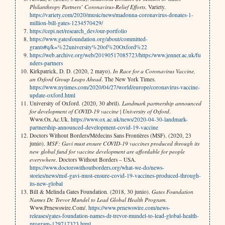
Philanthropy Partners’ Coronavirus-Relief Efforts
. Variety.
https://variety.com/2020/music/news/madonna-coronavirus-donates-1-
million-bill-gates-1234570429/
https://cepi.net/research_dev/our-portfolio
https://www.gatesfoundation.org/about/committed-
grants#q/k=%22university%20of%20Oxford%22
https://web.archive.org/web/20190517085723/https:/www.jenner.ac.uk/fu
nders-partners
Kirkpatrick, D. D. (2020, 2 mayo).
In Race for a Coronavirus Vaccine,
an Oxford Group Leaps Ahead
. The New York Times.
https://www.nytimes.com/2020/04/27/world/europe/coronavirus-vaccine-
update-oxford.html
University of Oxford. (2020, 30 abril).
Landmark partnership announced
for development of COVID-19 vaccine
|
University of Oxford
.
Www.Ox.Ac.Uk.
https://www.ox.ac.uk/news/2020-04-30-landmark-
partnership-announced-development-covid-19-vaccine
Doctors Without Borders/Médecins Sans Frontières (MSF). (2020, 23
junio).
MSF: Gavi must ensure COVID-19 vaccines produced through its
new global fund for vaccine development are affordable for people
everywhere
. Doctors Without Borders – USA.
https://www.doctorswithoutborders.org/what-we-do/news-
stories/news/msf-gavi-must-ensure-covid-19-vaccines-produced-through-
its-new-global
Bill & Melinda Gates Foundation. (2018, 30 junio).
Gates Foundation
Names Dr. Trevor Mundel to Lead Global Health Program
.
Www.Prnewswire.Com/.
https://www.prnewswire.com/news-
releases/gates-foundation-names-dr-trevor-mundel-to-lead-global-health-
program-129717323.html