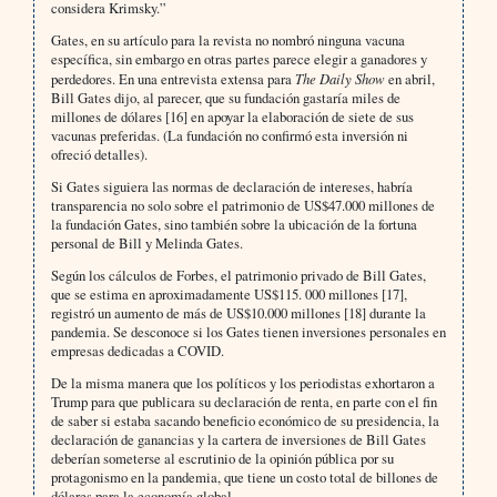
considera Krimsky.”
Gates, en su artículo para la revista no nombró ninguna vacuna
específica, sin embargo en otras partes parece elegir a ganadores y
perdedores. En una entrevista extensa para
The Daily Show
en abril,
Bill Gates dijo, al parecer, que su fundación gastaría miles de
millones de dólares [16] en apoyar la elaboración de siete de sus
vacunas preferidas. (La fundación no confirmó esta inversión ni
ofreció detalles).
Si Gates siguiera las normas de declaración de intereses, habría
transparencia no solo sobre el patrimonio de US$47.000 millones de
la fundación Gates, sino también sobre la ubicación de la fortuna
personal de Bill y Melinda Gates.
Según los cálculos de Forbes, el patrimonio privado de Bill Gates,
que se estima en aproximadamente US$115. 000 millones [17],
registró un aumento de más de US$10.000 millones [18] durante la
pandemia. Se desconoce si los Gates tienen inversiones personales en
empresas dedicadas a COVID.
De la misma manera que los políticos y los periodistas exhortaron a
Trump para que publicara su declaración de renta, en parte con el fin
de saber si estaba sacando beneficio económico de su presidencia, la
declaración de ganancias y la cartera de inversiones de Bill Gates
deberían someterse al escrutinio de la opinión pública por su
protagonismo en la pandemia, que tiene un costo total de billones de
dólares para la economía global.