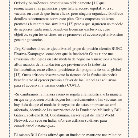
Oxford y AstraZeneca prometieron públicamente [11] que
renunciarán a las ganancias y que habría acceso equitativo a su
vacuna, en caso de que fuera eficaz, pero ninguna organización ofrece
detalles o documentos sobre este plan. Otras empresas hicieron
promesas humanitarias similares [12] pese a que siguieron un modelo
de negocios tradicional, basado en licencias exclusivas, cuyo
objetivo, según los críticos, no es promover el acceso equitativo, sino
generar ganancias.
Jörg Schaaber, director ejecutivo del grupo de presión alemán BUKO
Pharma-Kampagne, considera que la fundación Gates tiene una
inversión ideológica en este modelo de negocios y menciona a varios
altos mandos de la fundación que provienen de la industria
farmacéutica, entre ellos el presidente del programa de salud global
[13]. Otros críticos observan que la riqueza de la fundación podría
beneficiarse al ejercer presión a favor de las licencias exclusivas
para el acceso a la vacuna contra COVID.
«Si cambiamos la manera como se regula a la industria, o la manera
en que se producen o distribuyen los medicamentos o las vacunas, no
hay duda de que el modelo de negocios de estas empresas se verá
afectado, además de las inversiones de la Fundación Melinda y Bill
Gates», sostiene K.M. Gopakuman, asesor legal de Third World
Network con sede en India. «Por eso utilizan su dinero para
consolidar el
estatus quo
».
El mismo Bill Gates afirmó que su fundación mantiene una relación