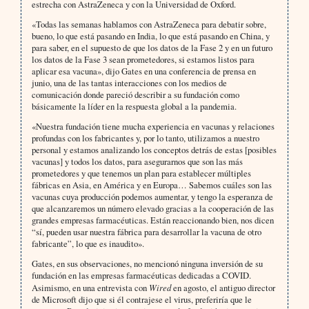
estrecha con AstraZeneca y con la Universidad de Oxford.
«Todas las semanas hablamos con AstraZeneca para debatir sobre,
bueno, lo que está pasando en India, lo que está pasando en China, y
para saber, en el supuesto de que los datos de la Fase 2 y en un futuro
los datos de la Fase 3 sean prometedores, si estamos listos para
aplicar esa vacuna», dijo Gates en una conferencia de prensa en
junio, una de las tantas interacciones con los medios de
comunicación donde pareció describir a su fundación como
básicamente la líder en la respuesta global a la pandemia.
«Nuestra fundación tiene mucha experiencia en vacunas y relaciones
profundas con los fabricantes y, por lo tanto, utilizamos a nuestro
personal y estamos analizando los conceptos detrás de estas [posibles
vacunas] y todos los datos, para asegurarnos que son las más
prometedores y que tenemos un plan para establecer múltiples
fábricas en Asia, en América y en Europa… Sabemos cuáles son las
vacunas cuya producción podemos aumentar, y tengo la esperanza de
que alcanzaremos un número elevado gracias a la cooperación de las
grandes empresas farmacéuticas. Están reaccionando bien, nos dicen
“sí, pueden usar nuestra fábrica para desarrollar la vacuna de otro
fabricante”, lo que es inaudito».
Gates, en sus observaciones, no mencionó ninguna inversión de su
fundación en las empresas farmacéuticas dedicadas a COVID.
Asimismo, en una entrevista con
Wired
en agosto, el antiguo director
de Microsoft dijo que si él contrajese el virus, preferiría que le