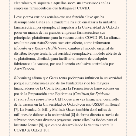
electrónico, ni siquiera a aquellas sobre sus inversiones en las
empresas farmacéuticas que trabajan en COVID.
Love y otros críticos señalan que una función clave que ha
desempeñado Gates en la pandemia ha sido ensalzar a la industria
farmacéutica, por ejemplo, al impulsar a la Universidad de Oxford a
poner en manos de las grandes empresas farmacéuticas sus
principales plataformas para la vacuna contra COVID-19. La alianza
resultante con AstraZeneca tuvo otro efecto, como informaron
Bloomberg
y
Kaiser Health News,
cambió el modelo original de
distribución que tenía la universidad, reemplazó el modelo abierto de
su plataforma, diseñado para facilitar el acceso de cualquier
fabricante a la vacuna, por una licencia exclusiva controlada por
AstraZeneca.
Bloomberg
afirma que Gates tenía poder para influir en la universidad
porque su fundación es uno de los fundadores y de los mayores
financiadores de la Coalición para la Promoción de Innovaciones en
pro de la Preparación ante Epidemias (
Coalition for Epidemic
Preparedness Innovations
CEPI), que a su vez financia el desarrollo
de la vacuna en la Universidad de Oxford (con uno US$384 millones)
[7]. La Fundación Bill y Melinda Gates también donó miles de
millones de dólares a la universidad [8] de forma directa a través de
subvenciones para diversos proyectos, entre ellos los fondos para el
Instituto Jenner [9], que estaba desarrollando la vacuna contra la
COVID de Oxford [10].