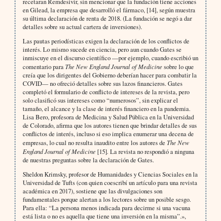
recetaran Remdesivir, sin mencionar que la fundación tiene acciones
en Gilead, la empresa que desarrolló el fármaco, [14], según muestra
su última declaración de renta de 2018. (La fundación se negó a dar
detalles sobre su actual cartera de inversiones).
Las pautas periodísticas exigen la declaración de los conflictos de
interés. Lo mismo sucede en ciencia, pero aun cuando Gates se
inmiscuye en el discurso científico —por ejemplo, cuando escribió un
comentario para
The New England Journal of Medicine
sobre lo que
creía que los dirigentes del Gobierno deberían hacer para combatir la
COVID— no ofreció detalles sobre sus lazos financieros. Gates
completó el formulario de conflicto de intereses de la revista, pero
solo clasificó sus intereses como “numerosos”, sin explicar el
tamaño, el alcance y la clase de interés financiero en la pandemia.
Lisa Bero, profesora de Medicina y Salud Pública en la Universidad
de Colorado, afirma que los autores tienen que brindar detalles de sus
conflictos de interés, incluso si eso implica enumerar una decena de
empresas, lo cual no resulta inaudito entre los autores de
The New
England Journal of Medicine
[15]
.
La revista no respondió a ninguna
de nuestras preguntas sobre la declaración de Gates.
Sheldon Krimsky, profesor de Humanidades y Ciencias Sociales en la
Universidad de Tufts (con quien coescribí un artículo para una revista
académica en 2017), sostiene que las divulgaciones son
fundamentales porque alertan a los lectores sobre un posible sesgo.
Para ella: “La persona menos indicada para decirme si una vacuna
está lista o no es aquella que tiene una inversión en la misma”.»,