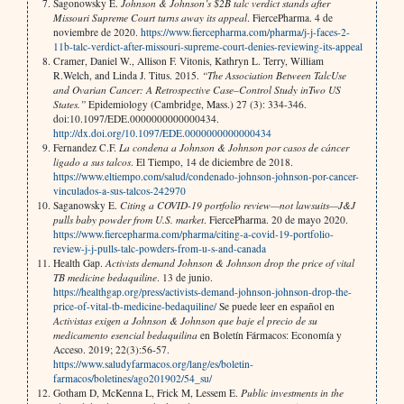
Sagonowsky E.
Johnson & Johnson’s $2B talc verdict stands after
Missouri Supreme Court turns away its appeal
. FiercePharma. 4 de
noviembre de 2020.
https://www.fiercepharma.com/pharma/j-j-faces-2-
11b-talc-verdict-after-missouri-supreme-court-denies-reviewing-its-appeal
Cramer, Daniel W., Allison F. Vitonis, Kathryn L. Terry, William
R.Welch, and Linda J. Titus. 2015.
“The Association Between TalcUse
and Ovarian Cancer: A Retrospective Case–Control Study inTwo US
States.”
Epidemiology (Cambridge, Mass.) 27 (3): 334-346.
doi:10.1097/EDE.0000000000000434.
http://dx.doi.org/10.1097/EDE.0000000000000434
Fernandez C.F.
La condena a Johnson & Johnson por casos de cáncer
ligado a sus talcos
. El Tiempo, 14 de diciembre de 2018.
https://www.eltiempo.com/salud/condenado-johnson-johnson-por-cancer-
vinculados-a-sus-talcos-242970
Saganowsky E.
Citing a COVID-19 portfolio review—not lawsuits—J&J
pulls baby powder from U.S. market
. FiercePharma. 20 de mayo 2020.
https://www.fiercepharma.com/pharma/citing-a-covid-19-portfolio-
review-j-j-pulls-talc-powders-from-u-s-and-canada
Health Gap.
Activists demand Johnson & Johnson drop the price of vital
TB medicine bedaquiline
. 13 de junio.
https://healthgap.org/press/activists-demand-johnson-johnson-drop-the-
price-of-vital-tb-medicine-bedaquiline/
Se puede leer en español en
Activistas exigen a Johnson & Johnson que baje el precio de su
medicamento esencial bedaquilina
en Boletín Fármacos: Economía y
Acceso. 2019; 22(3):56-57.
https://www.saludyfarmacos.org/lang/es/boletin-
farmacos/boletines/ago201902/54_su/
Gotham D, McKenna L, Frick M, Lessem E.
Public investments in the