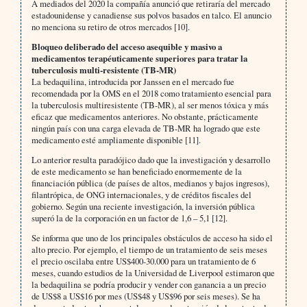
A mediados del 2020 la compañía anunció que retiraría del mercado
estadounidense y canadiense sus polvos basados en talco. El anuncio
no menciona su retiro de otros mercados [10].
Bloqueo deliberado del acceso asequible y masivo a
medicamentos terapéuticamente superiores para tratar la
tuberculosis multi-resistente (TB-MR)
La bedaquilina, introducida por Janssen en el mercado fue
recomendada por la OMS en el 2018 como tratamiento esencial para
la tuberculosis multiresistente (TB-MR), al ser menos tóxica y más
eficaz que medicamentos anteriores. No obstante, prácticamente
ningún país con una carga elevada de TB-MR ha logrado que este
medicamento esté ampliamente disponible [11].
Lo anterior resulta paradójico dado que la investigación y desarrollo
de este medicamento se han beneficiado enormemente de la
financiación pública (de países de altos, medianos y bajos ingresos),
filantrópica, de ONG internacionales, y de créditos fiscales del
gobierno. Según una reciente investigación, la inversión pública
superó la de la corporación en un factor de 1,6 – 5,1 [12].
Se informa que uno de los principales obstáculos de acceso ha sido el
alto precio. Por ejemplo, el tiempo de un tratamiento de seis meses
el precio oscilaba entre US$400-30.000 para un tratamiento de 6
meses, cuando estudios de la Universidad de Liverpool estimaron que
la bedaquilina se podría producir y vender con ganancia a un precio
de US$8 a US$16 por mes (US$48 y US$96 por seis meses). Se ha