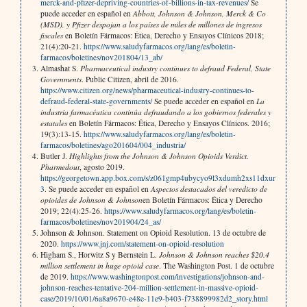
merck-and-pfizer-depriving-countries-of-billions-in-tax-revenues/
Se
puede acceder en español en
Abbott, Johnson & Johnson, Merck & Co
(MSD), y Pfizer despojan a los países de miles de millones de ingresos
fiscales
en Boletín Fármacos: Ética, Derecho y Ensayos Clínicos 2018;
21(4):20-21.
https://www.saludyfarmacos.org/lang/es/boletin-
farmacos/boletines/nov201804/13_ab/
Almashat S.
Pharmaceutical industry continues to defraud Federal, State
Governments
. Public Citizen, abril de 2016.
https://www.citizen.org/news/pharmaceutical-industry-continues-to-
defraud-federal-state-governments/
Se puede acceder en español en
La
industria farmacéutica continúa defraudando a los gobiernos federales y
estatales
en Boletín Fármacos: Ética, Derecho y Ensayos Clínicos. 2016;
19(3):13-15.
https://www.saludyfarmacos.org/lang/es/boletin-
farmacos/boletines/ago201604/004_industria/
Butler J.
Highlights from the Johnson & Johnson Opioids Verdict.
Pharmedout
, agosto 2019.
https://georgetown.app.box.com/s/z061gmp4ubycyo9l3xdumh2xs11dxur
3
. Se puede acceder en español en
Aspectos destacados del veredicto de
opioides de Johnson & Johnson
en Boletín Fármacos: Ética y Derecho
2019; 22(4):25-26.
https://www.saludyfarmacos.org/lang/es/boletin-
farmacos/boletines/nov201904/24_as/
Johnson & Johnson. Statement on Opioid Resolution. 13 de octubre de
2020.
https://www.jnj.com/statement-on-opioid-resolution
Higham S., Horwitz S y Bernstein L.
Johnson & Johnson reaches $20.4
million settlement in huge opioid case
. The Washington Post. 1 de octubre
de 2019.
https://www.washingtonpost.com/investigations/johnson-and-
johnson-reaches-tentative-204-million-settlement-in-massive-opioid-
case/2019/10/01/6a8a9670-e48e-11e9-b403-f738899982d2_story.html