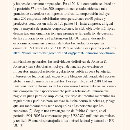
y bienes de consumo empacados. En el 2018 la compañía se ubicó en
la posición 37 entre las 500 corporaciones estadounidenses más
grandes de acuerdo a sus ingresos totales. La corporación incluye
unas 250 empresas subsidiarias con operaciones en 60 países y
productos vendidos en más de 175 países [1]. Esta empresa, al igual
que la mayoría de grandes corporaciones, ha sido objeto de múltiples
denuncias; una organización, que promueve la rendición de cuentas
de las corporaciones y el gobierno en EE UU para el desarrollo
económico, reúne un resumen de todas las violaciones que ha
cometido J&J desde el año 2000. Para acceder a esa página puede ir a
https://violationtracker.goodjobsfirst.org/parent/johnson-and-johnson
En términos generales, las actividades delictivas de Johnson &
Johnson y sus subsidiarias incluyen denuncias por evasión de
impuestos, manipulación de regulaciones públicas para beneficiar
intereses de lucro privado excesivos y bloqueo deliberado del acceso
global a medicamentos asequibles. Por ejemplo, en el 2018 Oxfam
lanzó un nuevo informe sobre las compañías farmacéuticas, así como
una campaña que específicamente pide a Johnson & Johnson que
pague su justa parte de impuestos, que deje de intentar manipular las
regulaciones públicas para socavar la lucha contra la pobreza, y haga
que sus medicamentos sean asequibles a las personas que los
necesitan [2]. Según una investigación de Public Citizen, en el
periodo 1991-2005 la corporación pago US$2.820 millones en multas
y realizó 19 acuerdos extrajudiciales a nivel federal y estatal en EE
UU [3].