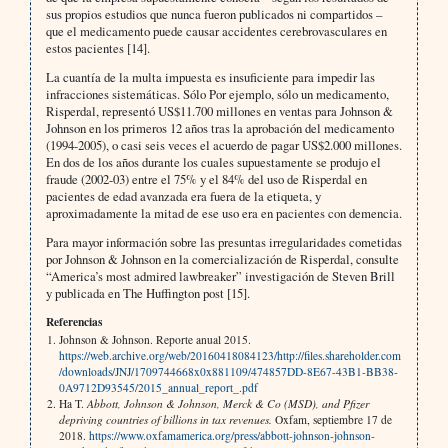
sus propios estudios que nunca fueron publicados ni compartidos –
que el medicamento puede causar accidentes cerebrovasculares en
estos pacientes [14].
La cuantía de la multa impuesta es insuficiente para impedir las
infracciones sistemáticas. Sólo Por ejemplo, sólo un medicamento,
Risperdal, representó US$11.700 millones en ventas para Johnson &
Johnson en los primeros 12 años tras la aprobación del medicamento
(1994-2005), o casi seis veces el acuerdo de pagar US$2.000 millones.
En dos de los años durante los cuales supuestamente se produjo el
fraude (2002-03) entre el 75% y el 84% del uso de Risperdal en
pacientes de edad avanzada era fuera de la etiqueta, y
aproximadamente la mitad de ese uso era en pacientes con demencia.
Para mayor información sobre las presuntas irregularidades cometidas
por Johnson & Johnson en la comercialización de Risperdal, consulte
“America’s most admired lawbreaker” investigación de Steven Brill
y publicada en The Huffington post [15].
Referencias
Johnson & Johnson. Reporte anual 2015.
https://web.archive.org/web/20160418084123/http://files.shareholder.com
/downloads/JNJ/1709744668x0x881109/474857DD-8E67-43B1-BB38-
0A9712D93545/2015_annual_report_.pdf
Ha T.
Abbott, Johnson & Johnson, Merck & Co (MSD), and Pfizer
depriving countries of billions in tax revenues.
Oxfam, septiembre 17 de
2018.
https://www.oxfamamerica.org/press/abbott-johnson-johnson-