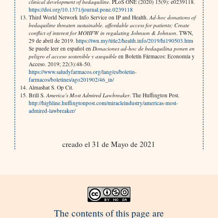
clinical development of bedaquiline
. PLoS ONE (2020) 15(9): e0239118.
https://doi.org/10.1371/journal.pone.0239118
Third World Network Info Service on IP and Health.
Ad-hoc donations of
bedaquiline threaten sustainable, affordable access for patients; Create
conflict of interest for MOHFW in regulating Johnson & Johnson
. TWN,
29 de abril de 2019.
https://twn.my/title2/health.info/2019/hi190503.htm
Se puede leer en español en
Donaciones ad-hoc de bedaquilina ponen en
peligro el acceso sostenible y asequible
en Boletín Fármacos: Economía y
Acceso. 2019; 22(3):48-50.
https://www.saludyfarmacos.org/lang/es/boletin-
farmacos/boletines/ago201902/46_in/
Almashat S. Op Cit.
Brill S.
America’s Most Admired Lawbreaker
. The Huffington Post.
http://highline.huffingtonpost.com/miracleindustry/americas-most-
admired-lawbreaker/
creado el 31 de Mayo de 2021
The contents of this page are