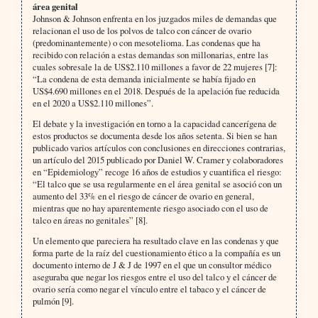
área genital
Johnson & Johnson enfrenta en los juzgados miles de demandas que
relacionan el uso de los polvos de talco con cáncer de ovario
(predominantemente) o con mesotelioma. Las condenas que ha
recibido con relación a estas demandas son millonarias, entre las
cuales sobresale la de US$2.110 millones a favor de 22 mujeres [7]:
“La condena de esta demanda inicialmente se había fijado en
US$4.690 millones en el 2018. Después de la apelación fue reducida
en el 2020 a US$2.110 millones”.
El debate y la investigación en torno a la capacidad cancerígena de
estos productos se documenta desde los años setenta. Si bien se han
publicado varios artículos con conclusiones en direcciones contrarias,
un artículo del 2015 publicado por Daniel W. Cramer y colaboradores
en “Epidemiology” recoge 16 años de estudios y cuantifica el riesgo:
“El talco que se usa regularmente en el área genital se asoció con un
aumento del 33% en el riesgo de cáncer de ovario en general,
mientras que no hay aparentemente riesgo asociado con el uso de
talco en áreas no genitales” [8].
Un elemento que pareciera ha resultado clave en las condenas y que
forma parte de la raíz del cuestionamiento ético a la compañía es un
documento interno de J & J de 1997 en el que un consultor médico
aseguraba que negar los riesgos entre el uso del talco y el cáncer de
ovario sería como negar el vínculo entre el tabaco y el cáncer de
pulmón [9].