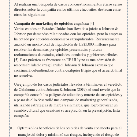
Al realizar una búsqueda de casos con cuestionamientos éticos serios
directos sobre la compañía en los últimos cinco años, destacan entre
otros los siguientes:
Campaña de marketing de opioides engañosa
[4]
Varios estados en Estados Unidos han llevado a juicio a Johnson &
Johnson por demandas relacionadas con los opioides, pero la empresa
ha optado por acuerdos económicos extrajudiciales. Recientemente
anunció un monto total de liquidación de US$5.000 millones para
resolver las demandas por opioides presentadas y futuras
reclamaciones de estados, ciudades, condados y gobiernos tribales
[5]. Esta práctica es frecuente en EE UU y no es una admisión de
responsabilidad o irregularidad; Johnson & Johnson expresó que
continuará defendiéndose contra cualquier litigio que el acuerdo final
no resuelva.
Un ejemplo de los casos judiciales llevados a término es el veredicto
de Oklahoma contra Johnson & Johnson (2019), el cual reveló que la
compañía conocía los peligros de adicción y muerte de sus opioides y
a pesar de ello desarrolló una campaña de marketing generalizada,
utilizando estrategias de marca y sin marca, que logró provocar un
cambio cultural que ocasionó su aceptación en la prescripción. Esta
campaña:
Optimizó los beneficios de los opioides de venta con receta para el
manejo del dolor y minimizó sus riesgos, incluyendo el riesgo de