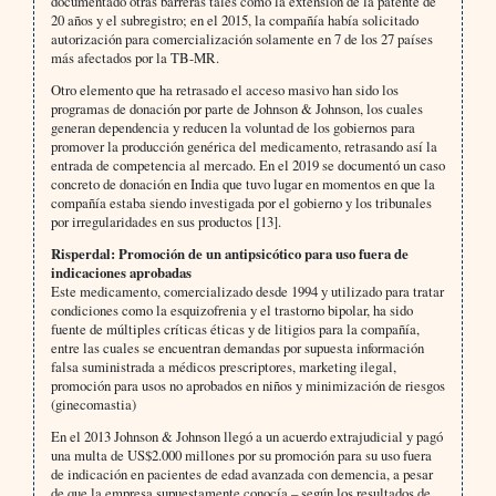
documentado otras barreras tales como la extensión de la patente de
20 años y el subregistro; en el 2015, la compañía había solicitado
autorización para comercialización solamente en 7 de los 27 países
más afectados por la TB-MR.
Otro elemento que ha retrasado el acceso masivo han sido los
programas de donación por parte de Johnson & Johnson, los cuales
generan dependencia y reducen la voluntad de los gobiernos para
promover la producción genérica del medicamento, retrasando así la
entrada de competencia al mercado. En el 2019 se documentó un caso
concreto de donación en India que tuvo lugar en momentos en que la
compañía estaba siendo investigada por el gobierno y los tribunales
por irregularidades en sus productos [13].
Risperdal: Promoción de un antipsicótico para uso fuera de
indicaciones aprobadas
Este medicamento, comercializado desde 1994 y utilizado para tratar
condiciones como la esquizofrenia y el trastorno bipolar, ha sido
fuente de múltiples críticas éticas y de litigios para la compañía,
entre las cuales se encuentran demandas por supuesta información
falsa suministrada a médicos prescriptores, marketing ilegal,
promoción para usos no aprobados en niños y minimización de riesgos
(ginecomastia)
En el 2013 Johnson & Johnson llegó a un acuerdo extrajudicial y pagó
una multa de US$2.000 millones por su promoción para su uso fuera
de indicación en pacientes de edad avanzada con demencia, a pesar
de que la empresa supuestamente conocía – según los resultados de