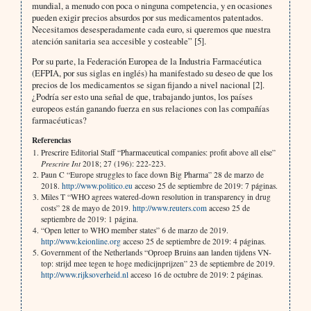
mundial, a menudo con poca o ninguna competencia, y en ocasiones
pueden exigir precios absurdos por sus medicamentos patentados.
Necesitamos desesperadamente cada euro, si queremos que nuestra
atención sanitaria sea accesible y costeable” [5].
Por su parte, la Federación Europea de la Industria Farmacéutica
(EFPIA, por sus siglas en inglés) ha manifestado su deseo de que los
precios de los medicamentos se sigan fijando a nivel nacional [2].
¿Podría ser esto una señal de que, trabajando juntos, los países
europeos están ganando fuerza en sus relaciones con las compañías
farmacéuticas?
Referencias
Prescrire Editorial Staff “Pharmaceutical companies: profit above all else”
Prescrire Int
2018; 27 (196): 222-223.
Paun C “Europe struggles to face down Big Pharma” 28 de marzo de
2018.
http://www.politico.eu
acceso 25 de septiembre de 2019: 7 páginas.
Miles T “WHO agrees watered-down resolution in transparency in drug
costs” 28 de mayo de 2019.
http://www.reuters.com
acceso 25 de
septiembre de 2019: 1 página.
“Open letter to WHO member states” 6 de marzo de 2019.
http://www.keionline.org
acceso 25 de septiembre de 2019: 4 páginas.
Government of the Netherlands “Oproep Bruins aan landen tijdens VN-
top: strijd mee tegen te hoge medicijnprijzen” 23 de septiembre de 2019.
http://www.rijksoverheid.nl
acceso 16 de octubre de 2019: 2 páginas.