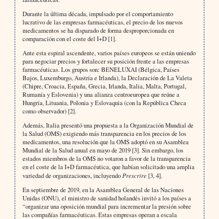
Durante la última década, impulsado por el comportamiento
lucrativo de las empresas farmacéuticas, el precio de los nuevos
medicamentos se ha disparado de forma desproporcionada en
comparación con el coste del I+D [1].
Ante esta espiral ascendente, varios países europeos se están uniendo
para negociar precios y fortalecer su posición frente a las empresas
farmacéuticas. Los grupos son: BENELUXAI (Bélgica, Países
Bajos, Luxemburgo, Austria e Irlanda), la Declaración de La Valeta
(Chipre, Croacia, España, Grecia, Irlanda, Italia, Malta, Portugal,
Rumanía y Eslovenia) y una alianza centroeuropea que reúne a
Hungría, Lituania, Polonia y Eslovaquia (con la República Checa
como observador) [2].
Además, Italia presentó una propuesta a la Organización Mundial de
la Salud (OMS) exigiendo más transparencia en los precios de los
medicamentos, una resolución que la OMS adoptó en su Asamblea
Mundial de la Salud anual en mayo de 2019 [3]. Sin embargo, los
estados miembros de la OMS no votaron a favor de la transparencia
en el coste de la I+D farmacéutica, que habían solicitado una amplia
variedad de organizaciones, incluyendo
Prescrire
[3, 4].
En septiembre de 2019, en la Asamblea General de las Naciones
Unidas (ONU), el ministro de sanidad holandés invitó a los países a
“organizar una oposición mundial para incrementar la presión sobre
las compañías farmacéuticas. Estas empresas operan a escala