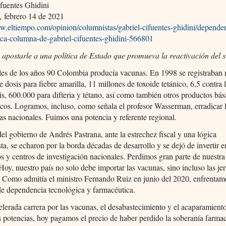
fuentes Ghidini
,
febrero 14 de 2021
w.eltiempo.com/opinion/columnistas/gabriel-cifuentes-ghidini/depende
ica-columna-de-gabriel-cifuentes-ghidini-566801
 apostarle a una política de Estado que promueva la reactivación del s
les de los años 90 Colombia producía vacunas. En 1998 se registraban
e dosis para fiebre amarilla, 11 millones de toxoide tetánico, 6,5 contra 
is, 600.000 para difteria y tétano, así como también otros productos bás
cos. Logramos, incluso, como señala el profesor Wasserman, erradicar l
s nacionales. Fuimos una potencia y referente regional.
del gobierno de Andrés Pastrana, ante la estrechez fiscal y una lógica
sta, se echaron por la borda décadas de desarrollo y se dejó de invertir e
os y centros de investigación nacionales. Perdimos gran parte de nuestr
 Hoy, nuestro país no solo debe importar las vacunas, sino incluso las je
. Como admitía el ministro Fernando Ruiz en junio del 2020, enfrenta
de dependencia tecnológica y farmacéutica.
elerada carrera por las vacunas, el desabastecimiento y el acaparamiento
s potencias, hoy pagamos el precio de haber perdido la soberanía farmac