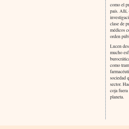
como el pr
país. Allí
investigac
clase de p
médicos co
orden públ
Lucen desc
mucho esfu
burocrátic
como trami
farmacéuti
sociedad q
sector. Ha
coja fuera
planeta.