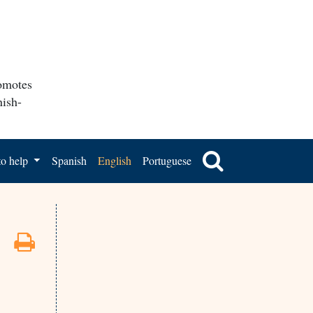
romotes
nish-
o help
Spanish
English
Portuguese