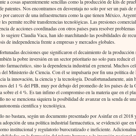
ente a cosas aparentemente sencillas como la producción de kits de pru
de patentes. Nos encontramos en desventaja no solo por ser un país de 
o por carecer de una infraestructura como la que tienen México, Argent
e les permite recibir transferencias tecnológicas. Las presiones comercia
encia de acciones coordinadas con otros países para resolver problema
 lo sugiere Claudia Vaca, han ido marchitando las posibilidades de rec
sis de independencia frente a empresas y mercados globales.
fortunadas decisiones que significaron el decaimiento de la producción
mbién la pobre inversión en un sector prioritario no solo para reducir el
to farmacéutico, sino la dependencia industrial en general. Muchos c
n del Ministerio de Ciencia. Con él se impulsaría por fin una política de
cia la innovación, la ciencia y la tecnología. Desafortunadamente, aún h
enos del 1 % del PIB, muy por debajo del promedio de los países de l
úa sobre el 4 %. Es tan ínfimo el compromiso en la materia que en el pl
llo no se menciona siquiera la posibilidad de avanzar en la senda de un
autonomía científica y tecnológica.
llo no bastara, según un documento presentado por Asinfar en el 2018 
a adopción de una política industrial farmacéutica, se evidenció que e
orno institucional y regulatorio burocratizado e ineficiente. Adicionalm
debilidades en la formación del talento humano y la inversión nacional e