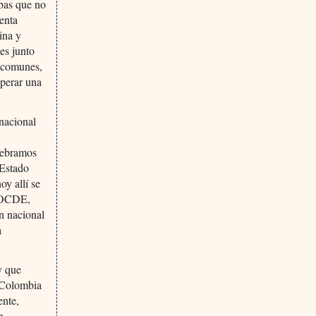
ebas que no
renta
ina y
les junto
s comunes,
uperar una
 nacional
elebramos
 Estado
oy allí se
a OCDE,
an nacional
a
y que
n Colombia
ente,
n