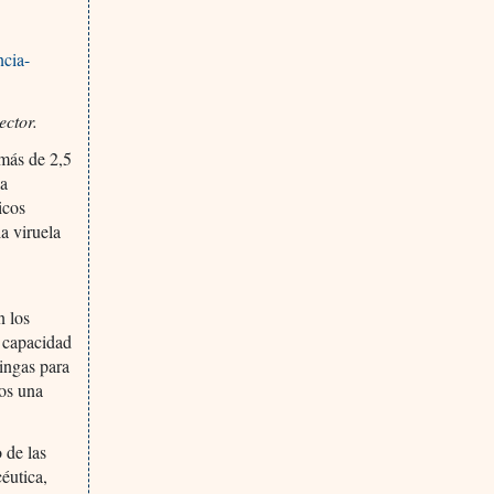
ncia-
ector.
 más de 2,5
la
icos
a viruela
n los
a capacidad
ringas para
mos una
 de las
éutica,