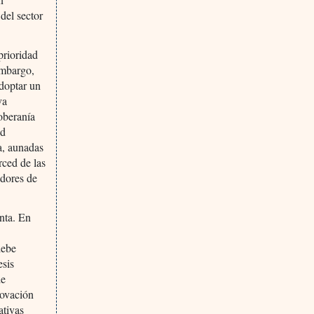
 del sector
prioridad
embargo,
adoptar un
va
soberanía
ud
a, aunadas
rced de las
adores de
enta. En
debe
esis
de
novación
ativas