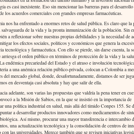
gía es casi inexistente. Eso sin mencionar las barreras para el desarrollo
de los acuerdos comerciales con grandes empresas farmacéuticas.
a nos ha enfrentado a enormes retos de salud pública. Es claro que la 
a salvaguarda de la vida y la pronta inmunización de la población. Sin 
bién a reflexionar sobre nuestras propias debilidades y la necesidad de 
mitigar los efectos sociales, políticos y económicos que genera la excesi
a tecnológica y farmacéutica. Con ello se pierde, sin darse cuenta, la 
se arriesga el orden público en términos de protección de la vida y la sal
 La endémica precariedad del Estado y el atraso e involución tecnológic
teria a una anémica relación público-privada, colocan a Colombia a me
s del mercado global, donde, desafortunadamente, distamos de ser jug
mos en desventaja casi absoluta y hay que salir de ella.
cia adelante, son varias las propuestas que valdría la pena tener en cu
nvocó a la Misión de Sabios, en la que se insistió en la importancia de
r una política industrial en salud, más allá del tímido Conpes 155. Se 
puntar a desarrollar productos innovadores como medicamentos de sínt
biológica. Así mismo, procurar una mayor transferencia e intercambio 
tos, una actualización tecnológica y la consolidación de centros de in
 con las universidades. Merece también que se revisen iniciativas legisl