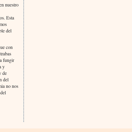
en nuestro
os. Esta
umos
ble del
que con
trabas
a fungir
a y
y de
n del
mia no nos
 del