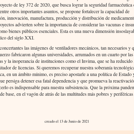
oyecto de ley 372 de 2020, que busca lograr la seguridad farmacéutica 
, entre otros importantes asuntos, se propone fortalecer la capacidad de
ión, innovación, manufactura, producción y distribución de medicament
royectos advierten sobre la importancia de considerar las vacunas e ins
mo bienes públicos esenciales. Esta es una nueva dimensión insoslaya
ico del siglo XXI.
oncertantes las imágenes de ventiladores mecánicos, tan necesarios y 
erzo fabricaron algunas universidades, arrumados en un cuarto por las 
as y la inoperancia de instituciones como el Invima, que se ha reducido 
tador de licencias. Si queremos recuperar nuestra soberanía tecnológic
ca, en un ámbito mínimo, es preciso apostarle a una política de Estado 
ue persiga detener esa fatal dependencia y que promueva la reactivació
cerlo es indispensable para nuestra subsistencia. Que la próxima pande
 de base, en el vagón de atrás de las multitudes más pobres y periféricas
creado el 13 de Junio de 2021