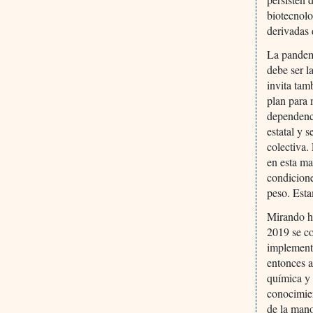
biotecnolo
derivadas 
La pandemi
debe ser l
invita tam
plan para 
dependenci
estatal y 
colectiva.
en esta ma
condicione
peso. Esta
Mirando ha
2019 se co
implementa
entonces a
química y 
conocimien
de la mano