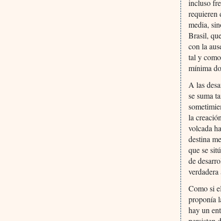
incluso fr
requieren 
media, sin
Brasil, qu
con la aus
tal y como
mínima do
A las desa
se suma ta
sometimien
la creació
volcada ha
destina m
que se sit
de desarro
verdadera 
Como si e
proponía l
hay un ent
persisten 