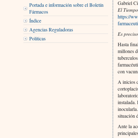
Gabriel Ci
Portada e información sobre el Boletín
El Tiempo
Fármacos
https://ww
Índice
farmaceut
Agencias Reguladoras
Es preciso
Políticas
Hasta fina
millones d
tuberculos
farmacéuti
con vacuna
A inicios 
cortoplaci
laboratori
instalada.
inocularla
situación 
Ante la ac
principale