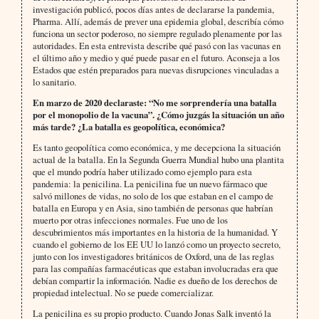
investigación publicó, pocos días antes de declararse la pandemia,
Pharma. Allí, además de prever una epidemia global, describía cómo
funciona un sector poderoso, no siempre regulado plenamente por las
autoridades. En esta entrevista describe qué pasó con las vacunas en
el último año y medio y qué puede pasar en el futuro. Aconseja a los
Estados que estén preparados para nuevas disrupciones vinculadas a
lo sanitario.
En marzo de 2020 declaraste: “No me sorprendería una batalla
por el monopolio de la vacuna”. ¿Cómo juzgás la situación un año
más tarde? ¿La batalla es geopolítica, económica?
Es tanto geopolítica como económica, y me decepciona la situación
actual de la batalla. En la Segunda Guerra Mundial hubo una plantita
que el mundo podría haber utilizado como ejemplo para esta
pandemia: la penicilina. La penicilina fue un nuevo fármaco que
salvó millones de vidas, no solo de los que estaban en el campo de
batalla en Europa y en Asia, sino también de personas que habrían
muerto por otras infecciones normales. Fue uno de los
descubrimientos más importantes en la historia de la humanidad. Y
cuando el gobierno de los EE UU lo lanzó como un proyecto secreto,
junto con los investigadores británicos de Oxford, una de las reglas
para las compañías farmacéuticas que estaban involucradas era que
debían compartir la información. Nadie es dueño de los derechos de
propiedad intelectual. No se puede comercializar.
La penicilina es su propio producto. Cuando Jonas Salk inventó la