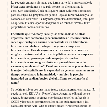
La pequeña empresa alemana que forma parte del empresariado de
Pfizer tiene problemas en su país porque los alemanes no la
consiguen tan rápido. Cada país quiere tener suficiente suministro
para los suyos. La pregunta es: ¿cómo llega al Tercer Mundo y a las
naciones en desarrollo? Y hay ideas para una distribución justa, pero
no aplican. Fue una oportunidad perdida en muchos niveles, tanto
geopolíticos como económicos.
Escribiste que “Anthony Fauci y los funcionarios de otras
organizaciones sanitarias gubernamentales e internacionales
saben que cualquier vacuna desarrollada en un laboratorio
terminará siendo fabricada por las grandes empresas
farmacéuticas. En esta coyuntura crítica con el coronavirus,
ningún experto en salud criticaría públicamente a las empresas
farmacéuticas, pero en privado se quejan de que las
farmacéuticas son un gran obstáculo para el desarrollo de
vacunas que salvan vidas”. En el tema vacunas se puede observar
lo mejor del capitalismo, la capacidad de generar vacunas en un
tiempo récord para la humanidad, y también lo peor, la
inequidad en su distribución global. ¿Cómo solucionarías el
tema?
Se podría resolver con una mano fuerte unida internacionalmente. No
puede ser solo EE UU, el Reino Unido, Argentina o Brasil por su
cuenta. Se necesitan acciones coordinadas entre los países de la
OCDE y los países prominentes, los países sudamericanos y los
países del sur de Asia. Que se unan y digan: “Queremos seguir las