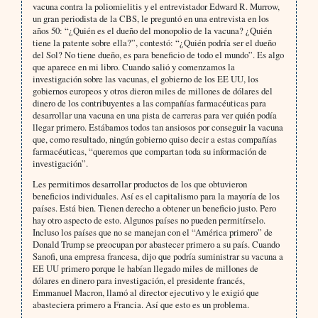
vacuna contra la poliomielitis y el entrevistador Edward R. Murrow,
un gran periodista de la CBS, le preguntó en una entrevista en los
años 50: “¿Quién es el dueño del monopolio de la vacuna? ¿Quién
tiene la patente sobre ella?”, contestó: “¿Quién podría ser el dueño
del Sol? No tiene dueño, es para beneficio de todo el mundo”. Es algo
que aparece en mi libro. Cuando salió y comenzamos la
investigación sobre las vacunas, el gobierno de los EE UU, los
gobiernos europeos y otros dieron miles de millones de dólares del
dinero de los contribuyentes a las compañías farmacéuticas para
desarrollar una vacuna en una pista de carreras para ver quién podía
llegar primero. Estábamos todos tan ansiosos por conseguir la vacuna
que, como resultado, ningún gobierno quiso decir a estas compañías
farmacéuticas, “queremos que compartan toda su información de
investigación”.
Les permitimos desarrollar productos de los que obtuvieron
beneficios individuales. Así es el capitalismo para la mayoría de los
países. Está bien. Tienen derecho a obtener un beneficio justo. Pero
hay otro aspecto de esto. Algunos países no pueden permitírselo.
Incluso los países que no se manejan con el “América primero” de
Donald Trump se preocupan por abastecer primero a su país. Cuando
Sanofi, una empresa francesa, dijo que podría suministrar su vacuna a
EE UU primero porque le habían llegado miles de millones de
dólares en dinero para investigación, el presidente francés,
Emmanuel Macron, llamó al director ejecutivo y le exigió que
abasteciera primero a Francia. Así que esto es un problema.